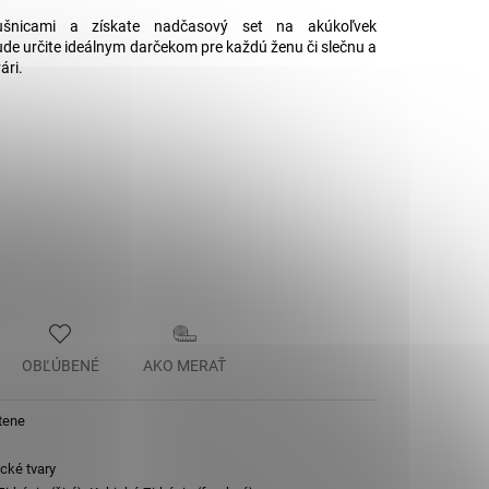
.
ušnicami a získate nadčasový set na akúkoľvek
ude určite ideálnym darčekom pre každú ženu či slečnu a
ári.
OBĽÚBENÉ
AKO MERAŤ
tene
cké tvary