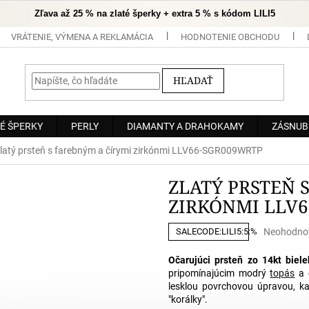
Zľava až 25 % na zlaté šperky + extra 5 % s kódom LILI5
VRÁTENIE, VÝMENA A REKLAMÁCIA
HODNOTENIE OBCHODU
HĽADAŤ
É ŠPERKY
PERLY
DIAMANTY A DRAHOKAMY
ZÁSNUB
latý prsteň s farebným a čírymi zirkónmi LLV66-SGR009WRTP
ZLATÝ PRSTEŇ 
ZIRKÓNMI LLV
Priemerné
Neohodno
SALECODE:LILI5:5:%
hodnoteni
produktu
Očarujúci prsteň zo 14kt biel
je
pripomínajúcim modrý
topás
a 
0,0
lesklou povrchovou úpravou, 
z
"korálky".