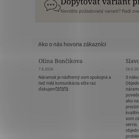
Dopytovať variant 
Nevidíte požadovaný variant? Radi o
Olina Bončikova
Slav
Hodnotenie obchodu je 5 z 5 hviezdičiek.
Hodnote
7.8.2026
26.6.2
Náramok je nádherný som spokojná a
S náku
tiež milá komunikácia ešte raz
Objedn
ďakujem🥰🥰🥰
náramo
povedať
ako na
precíz
kvalit
som zá
servis
objedn
problé