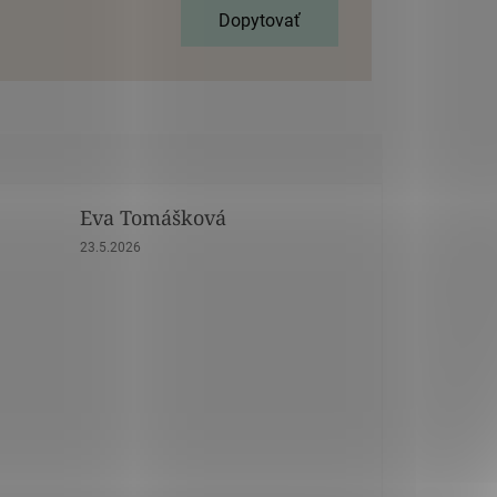
Dopytovať
Eva Tomášková
dičiek.
Hodnotenie obchodu je 5 z 5 hviezdičiek.
23.5.2026