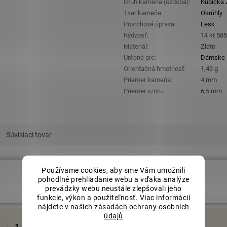
Druh kameňa (ozdoba)
:
Kubická Z
Tvar kameňa
:
Okrúhly
Povrchová úprava
:
Lesk
Rýdzosť
:
14 kt 58
Materiál
:
Zlato
Určené pre
:
Dámske
Orientačná hmotnosť
:
1,49 g
Priemer kameňa
:
4 mm
Priemer vzoru
:
6,5 mm
Súvisiaci tovar
Používame cookies, aby sme Vám umožnili
€409,15
pohodlné prehliadanie webu a vďaka analýze
prevádzky webu neustále zlepšovali jeho
funkcie, výkon a použiteľnosť. Viac informácií
nájdete v našich
zásadách ochrany osobních
údajů