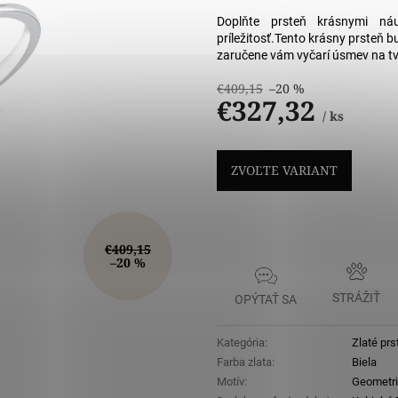
5
hviezdičiek
Doplňte prsteň krásnymi ná
príležitosť.
Tento krásny prsteň b
zaručene vám vyčarí úsmev na tv
€409,15
–20 %
€327,32
/ ks
Jednotková
cena:
ZVOĽTE VARIANT
€409,15
–20 %
STRÁŽIŤ
OPÝTAŤ SA
Kategória
:
Zlaté prs
Farba zlata
:
Biela
Motív
:
Geometri