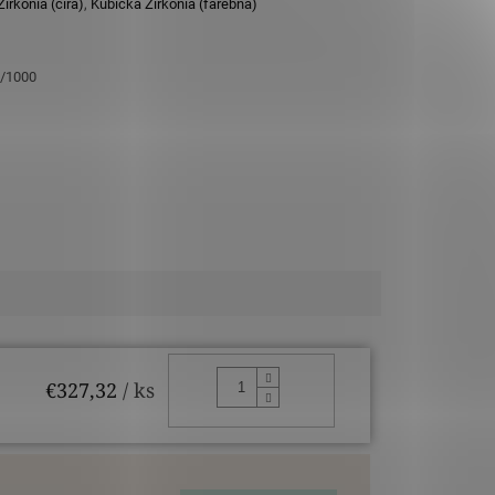
irkónia (čirá)
,
Kubická Zirkónia (farebná)
5/1000
DO KOŠÍKA
€327,32
/ ks