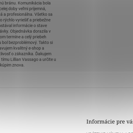
nú bránu. Komunikácia bola
celej doby veľmi príjemná,
á a profesionálna. Všetko sa
o rýchlo vyriešiť a priebežne
stával informácie o stave
ávky. Objednávka dorazila v
om termíne a celý priebeh
 bol bezproblémový. Takto si
avujem kvalitný e-shop a
tlivosť o zákazníka. Ďakujem
 tímu Lillian Vassago a určite u
kúpim znova.
Informácie pre vá