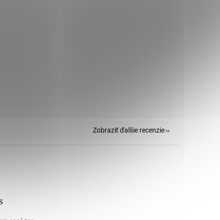
Zobraziť ďalšie recenzie
s