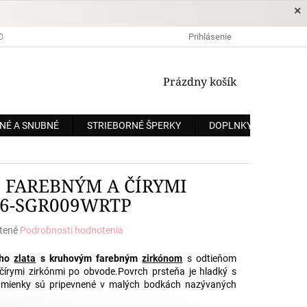
×
DOPRAVA A PLATBA
OCHRANA OSOBNÝCH ÚDAJOV
Prihlásenie
OBCHODNÉ
NÁKUPNÝ
Prázdny košík
KOŠÍK
NÉ A SNUBNÉ
STRIEBORNÉ ŠPERKY
DOPLNKY
ZÁKÁ
S FAREBNÝM A ČÍRYMI
66-SGR009WRTP
tené
Podrobnosti hodnotenia
e
eho
zlata
s kruhovým farebným
zirkónom
s odtieňom
čírymi zirkónmi po obvode.
Povrch prsteňa je hladký s
kamienky sú pripevnené v malých bodkách nazývaných