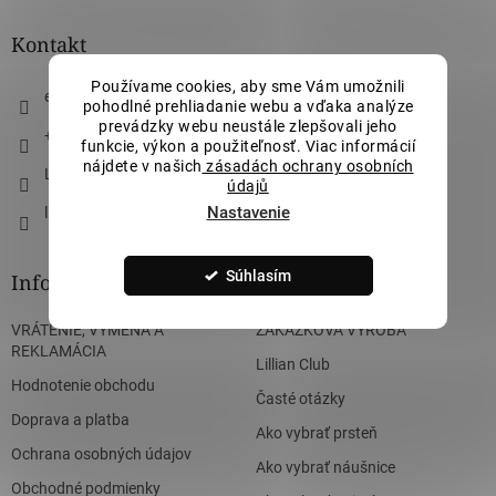
p
ä
Kontakt
t
Používame cookies, aby sme Vám umožnili
i
eshop
@
lillianvassago.sk
pohodlné prehliadanie webu a vďaka analýze
e
prevádzky webu neustále zlepšovali jeho
+421 911 490 710
funkcie, výkon a použiteľnosť. Viac informácií
nájdete v našich
zásadách ochrany osobních
Lillian Vassago Jewellery
údajů
Nastavenie
lillian_vassago
Súhlasím
Informácie pre vás
VRÁTENIE, VÝMENA A
ZÁKÁZKOVÁ VÝROBA
REKLAMÁCIA
Lillian Club
Hodnotenie obchodu
Časté otázky
Doprava a platba
Ako vybrať prsteň
Ochrana osobných údajov
Ako vybrať náušnice
Obchodné podmienky