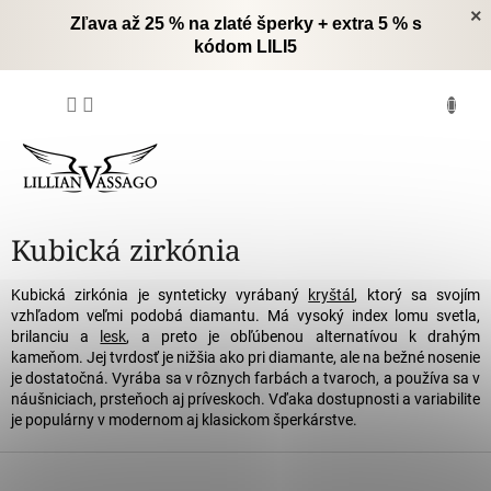
Prejsť
×
Zľava až 25 % na zlaté šperky + extra 5 % s
na
kódom LILI5
obsah
NÁKUPNÝ
KOŠÍK
Kubická zirkónia
Kubická zirkónia je synteticky vyrábaný
kryštál
, ktorý sa svojím
vzhľadom veľmi podobá diamantu. Má vysoký index lomu svetla,
brilanciu a
lesk
, a preto je obľúbenou alternatívou k drahým
kameňom. Jej tvrdosť je nižšia ako pri diamante, ale na bežné nosenie
je dostatočná. Vyrába sa v rôznych farbách a tvaroch, a používa sa v
náušniciach, prsteňoch aj príveskoch. Vďaka dostupnosti a variabilite
je populárny v modernom aj klasickom šperkárstve.
Z
á