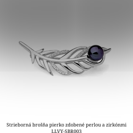
Strieborná brošňa pierko zdobené perlou a zirkónmi
LLVY-SBR003