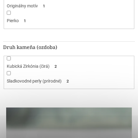
Originálny motív
1
Pierko
1
Druh kameňa (ozdoba)
Kubická Zirkónia (čirá)
2
Sladkovodné perly (prírodné)
2
V
ý
p
i
s