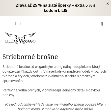
Prejsť
×
Zľava až 25 % na zlaté šperky + extra 5 % s
na
kódom LILI5
obsah
NÁKUPNÝ
KOŠÍK
Strieborné brošne
Strieborné brošne sú elegantným a originálnym doplnkom, ktorý
dokáže oživiť každý outfit. V našej kolekcii nájdete modely v rôznych
tvaroch a štýloch, vyrobené z kvalitného striebra s precíznym
spracovaním.
Perfektná voľba pre tých, ktorí hľadajú jedinečný detail s dávkou
noblesy.
Pre jednoduchšie vyhľadávanie vysnívaného šperku použite filter v
bočnom menu. V mobile ho nájdete o niečo nižšie.