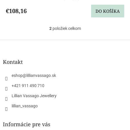
€108,16
DO KOŠÍKA
2
položiek celkom
O
v
l
Z
á
á
d
p
a
ä
Kontakt
c
t
i
i
e
eshop
@
lillianvassago.sk
e
p
r
+421 911 490 710
v
Lillian Vassago Jewellery
k
y
lillian_vassago
v
ý
p
Informácie pre vás
i