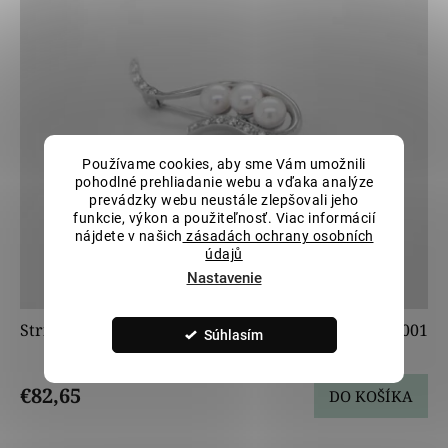
p
r
o
d
u
k
t
o
Používame cookies, aby sme Vám umožnili
v
pohodlné prehliadanie webu a vďaka analýze
prevádzky webu neustále zlepšovali jeho
funkcie, výkon a použiteľnosť. Viac informácií
nájdete v našich
zásadách ochrany osobních
údajů
Nastavenie
Strieborná brošňa s perlami a zirkónmi LLVY-SBR001
Súhlasím
€82,65
DO KOŠÍKA