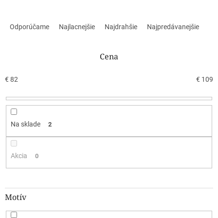
R
a
Odporúčame
Najlacnejšie
Najdrahšie
Najpredávanejšie
d
e
n
Cena
i
e
€
82
€
109
p
r
o
d
Na sklade
2
u
k
t
Akcia
0
o
v
Motív