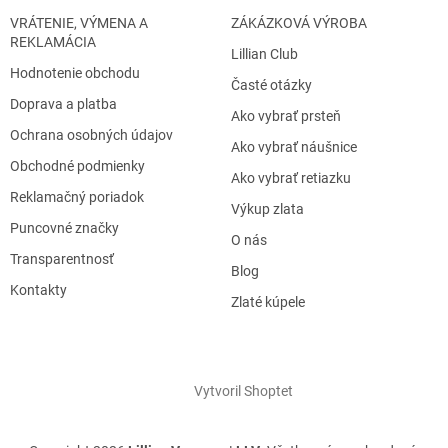
s
u
VRÁTENIE, VÝMENA A
ZÁKÁZKOVÁ VÝROBA
REKLAMÁCIA
Lillian Club
Hodnotenie obchodu
Časté otázky
Doprava a platba
Ako vybrať prsteň
Ochrana osobných údajov
Ako vybrať náušnice
Obchodné podmienky
Ako vybrať retiazku
Reklamačný poriadok
Výkup zlata
Puncovné značky
O nás
Transparentnosť
Blog
Kontakty
Zlaté kúpele
Vytvoril Shoptet