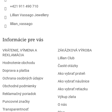
e
k
y
+421 911 490 710
v
Lillian Vassago Jewellery
ý
p
lillian_vassago
i
s
u
Informácie pre vás
VRÁTENIE, VÝMENA A
ZÁKÁZKOVÁ VÝROBA
REKLAMÁCIA
Lillian Club
Hodnotenie obchodu
Časté otázky
Doprava a platba
Ako vybrať prsteň
Ochrana osobných údajov
Ako vybrať náušnice
Obchodné podmienky
Ako vybrať retiazku
Reklamačný poriadok
Výkup zlata
Puncovné značky
O nás
Transparentnosť