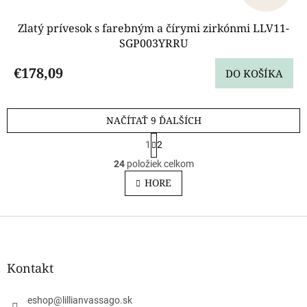
Zlatý prívesok s farebným a čírymi zirkónmi LLV11-
SGP003YRRU
€178,09
DO KOŠÍKA
NAČÍTAŤ 9 ĎALŠÍCH
S
1
2
t
O
r
24
položiek celkom
v
á
l
HORE
n
á
k
o
d
v
Z
a
a
c
á
n
i
p
i
e
ä
e
Kontakt
p
t
r
i
v
eshop
@
lillianvassago.sk