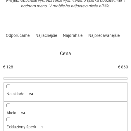
Pre jednoduchšie vyhľadávanie vysnívaného šperku použite filter v
bočnom menu. V mobile ho nájdete o niečo nižšie.
R
a
Odporúčame
Najlacnejšie
Najdrahšie
Najpredávanejšie
d
e
n
Cena
i
e
€
128
€
860
p
r
o
d
Na sklade
24
u
k
t
Akcia
24
o
v
Exkluzívny šperk
1