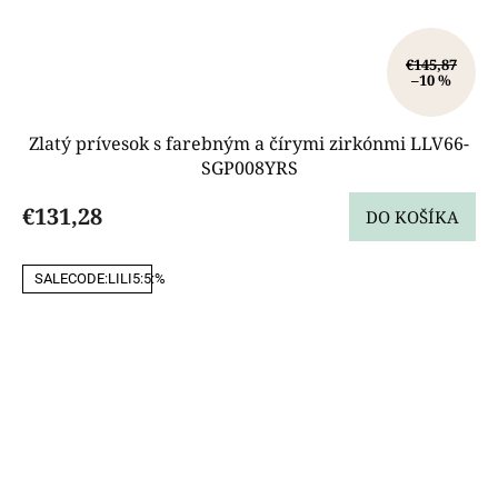
€145,87
–10 %
Zlatý prívesok s farebným a čírymi zirkónmi LLV66-
SGP008YRS
€131,28
DO KOŠÍKA
SALECODE:LILI5:5:%