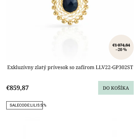
€1 074,84
–20 %
Exkluzívny zlatý prívesok so zafírom LLV22-GP302ST
€859,87
DO KOŠÍKA
SALECODE:LILI5:5:%