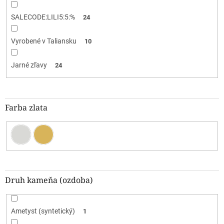
SALECODE:LILI5:5:%
24
Vyrobené v Taliansku
10
Jarné zľavy
24
Farba zlata
Druh kameňa (ozdoba)
Ametyst (syntetický)
1