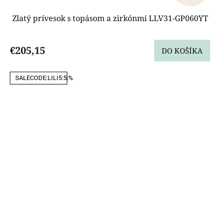
Zlatý prívesok s topásom a zirkónmi LLV31-GP060YT
€205,15
DO KOŠÍKA
SALECODE:LILI5:5:%