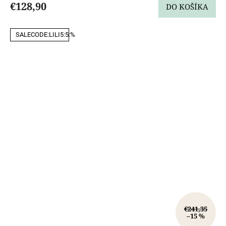
€128,90
DO KOŠÍKA
SALECODE:LILI5:5:%
€241,35
–15 %