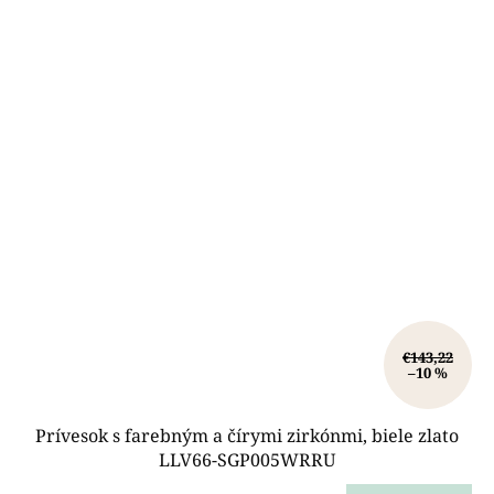
€143,22
–10 %
Prívesok s farebným a čírymi zirkónmi, biele zlato
LLV66-SGP005WRRU