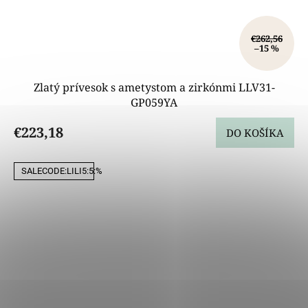
€262,56
–15 %
Zlatý prívesok s ametystom a zirkónmi LLV31-
GP059YA
€223,18
DO KOŠÍKA
SALECODE:LILI5:5:%