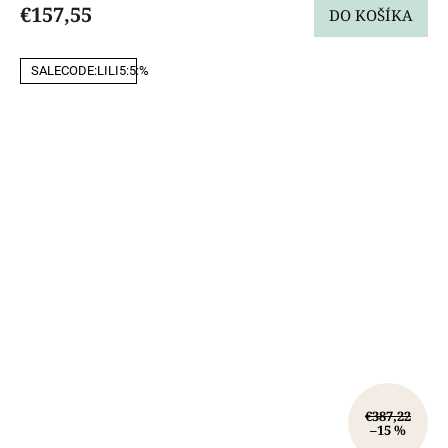
€157,55
DO KOŠÍKA
SALECODE:LILI5:5:%
€387,22
–15 %