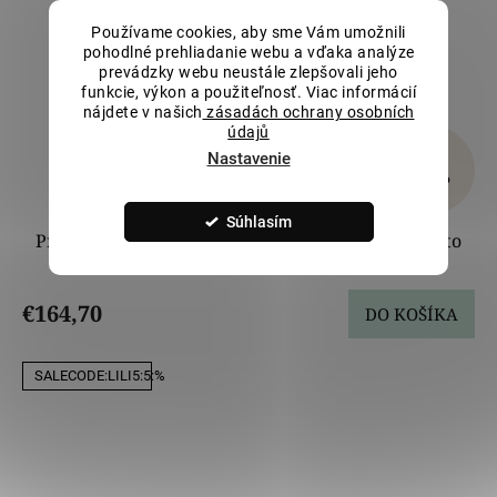
Používame cookies, aby sme Vám umožnili
pohodlné prehliadanie webu a vďaka analýze
prevádzky webu neustále zlepšovali jeho
funkcie, výkon a použiteľnosť. Viac informácií
nájdete v našich
zásadách ochrany osobních
údajů
Nastavenie
€183
–10 %
Súhlasím
Prívesok s farebným a čírymi zirkónmi, biele zlato
LLV66-SGP010WOTP
€164,70
DO KOŠÍKA
SALECODE:LILI5:5:%