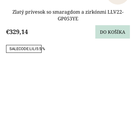
Zlatý prívesok so smaragdom a zirkónmi LLV22-
GP053YE
€329,14
DO KOŠÍKA
SALECODE:LILI5:5:%