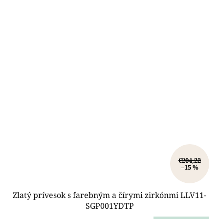
€204,22
–15 %
Zlatý prívesok s farebným a čírymi zirkónmi LLV11-
SGP001YDTP