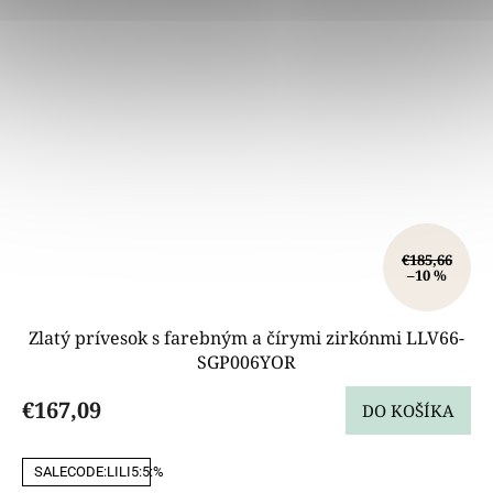
€185,66
–10 %
Zlatý prívesok s farebným a čírymi zirkónmi LLV66-
SGP006YOR
€167,09
DO KOŠÍKA
SALECODE:LILI5:5:%