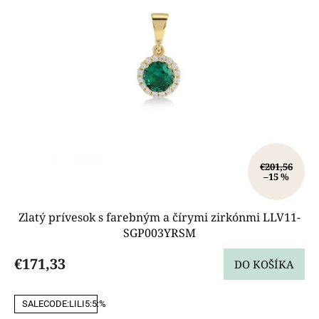
€201,56
–15 %
Zlatý prívesok s farebným a čírymi zirkónmi LLV11-
SGP003YRSM
€171,33
DO KOŠÍKA
SALECODE:LILI5:5:%