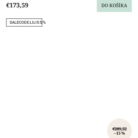
€173,59
DO KOŠÍKA
SALECODE:LILI5:5:%
€209,52
–15 %