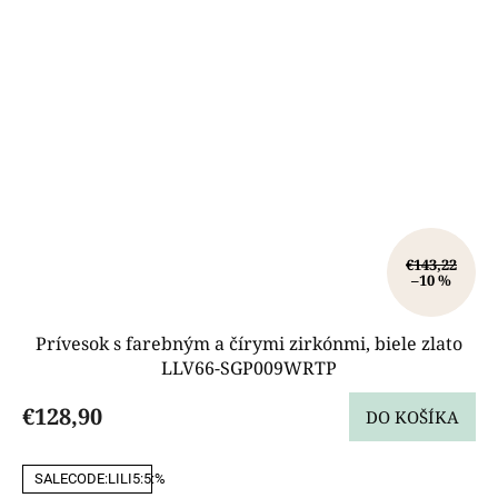
€143,22
–10 %
Prívesok s farebným a čírymi zirkónmi, biele zlato
LLV66-SGP009WRTP
€128,90
DO KOŠÍKA
SALECODE:LILI5:5:%