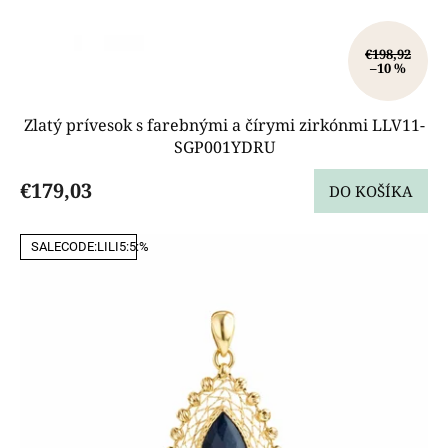
€198,92
–10 %
Zlatý prívesok s farebnými a čírymi zirkónmi LLV11-
SGP001YDRU
€179,03
DO KOŠÍKA
SALECODE:LILI5:5:%