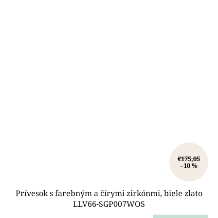
€175,05
–10 %
Prívesok s farebným a čírymi zirkónmi, biele zlato
LLV66-SGP007WOS