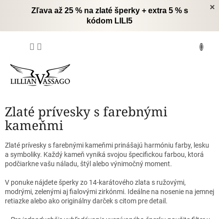
Prejsť
×
Zľava až 25 % na zlaté šperky + extra 5 % s
na
kódom LILI5
obsah
NÁKUPNÝ
KOŠÍK
Zlaté prívesky s farebnými
kameňmi
Zlaté prívesky s farebnými kameňmi prinášajú harmóniu farby, lesku
a symboliky. Každý kameň vyniká svojou špecifickou farbou, ktorá
podčiarkne vašu náladu, štýl alebo výnimočný moment.
V ponuke nájdete šperky zo 14-karátového zlata s ružovými,
modrými, zelenými aj fialovými zirkónmi. Ideálne na nosenie na jemnej
retiazke alebo ako originálny darček s citom pre detail.