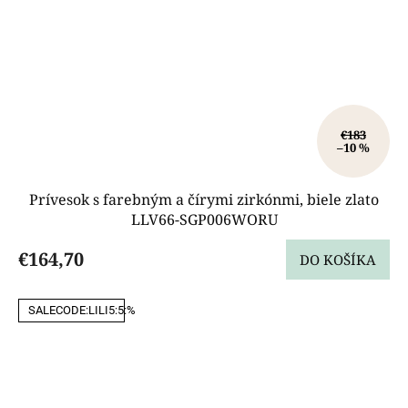
€183
–10 %
Prívesok s farebným a čírymi zirkónmi, biele zlato
LLV66-SGP006WORU
€164,70
DO KOŠÍKA
SALECODE:LILI5:5:%