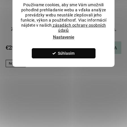
Používame cookies, aby sme Vám umožnili
pohodlné prehliadanie webu a vďaka analýze
prevádzky webu neustále zlepšovali jeho
funkcie, výkon a použiteľnosť. Viac informácií
nájdete v našich
zásadách ochrany osobních
Zlatý obojstranný prívesok s Ježišom a Madonou,
údajů
malý LLV22-GP095S
Nastavenie
€299,69
DO KOŠÍKA
Súhlasím
Novinka!