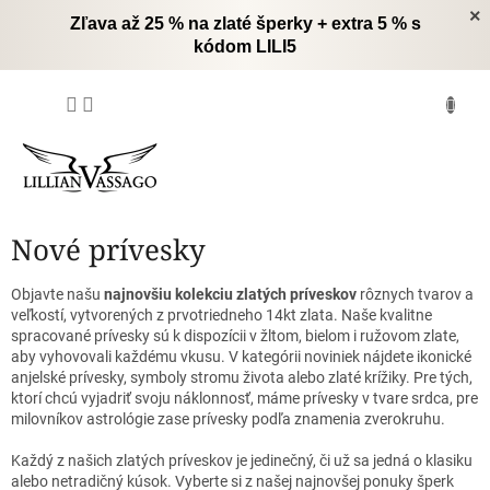
Prejsť
×
Zľava až 25 % na zlaté šperky + extra 5 % s
na
kódom LILI5
obsah
NÁKUPNÝ
KOŠÍK
Nové prívesky
Objavte našu
najnovšiu kolekciu zlatých príveskov
rôznych tvarov a
veľkostí, vytvorených z prvotriedneho 14kt zlata.
Naše kvalitne
spracované prívesky sú k dispozícii v žltom, bielom i ružovom zlate,
aby vyhovovali každému vkusu.
V kategórii noviniek nájdete ikonické
anjelské prívesky, symboly stromu života alebo zlaté krížiky.
Pre tých,
ktorí chcú vyjadriť svoju náklonnosť, máme prívesky v tvare srdca, pre
milovníkov astrológie zase prívesky podľa znamenia zverokruhu.
Každý z našich zlatých príveskov je jedinečný, či už sa jedná o klasiku
alebo netradičný kúsok.
Vyberte si z našej najnovšej ponuky šperk