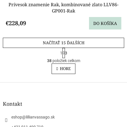
Prívesok znamenie Rak, kombinované zlato LLV86-
GP001-Rak
€228,09
DO KOŠÍKA
NAČÍTAŤ 15 ĎALŠÍCH
S
1
3
t
O
r
38
položiek celkom
v
á
l
HORE
n
á
k
o
d
v
Z
a
a
c
á
n
i
p
i
e
ä
e
Kontakt
p
t
r
i
v
eshop
@
lillianvassago.sk
e
k