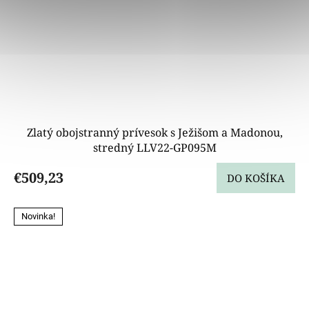
Zlatý obojstranný prívesok s Ježišom a Madonou,
stredný LLV22-GP095M
€509,23
DO KOŠÍKA
Novinka!