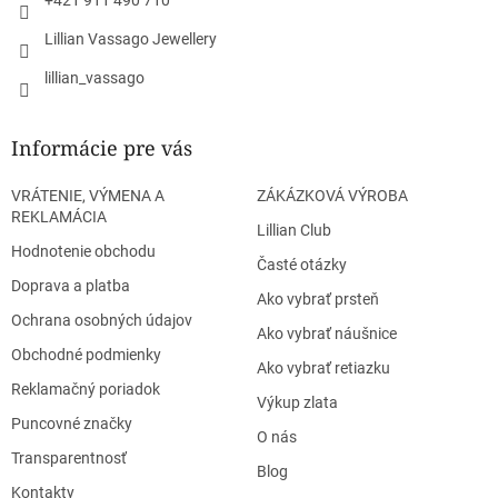
y
+421 911 490 710
v
Lillian Vassago Jewellery
ý
p
lillian_vassago
i
s
u
Informácie pre vás
VRÁTENIE, VÝMENA A
ZÁKÁZKOVÁ VÝROBA
REKLAMÁCIA
Lillian Club
Hodnotenie obchodu
Časté otázky
Doprava a platba
Ako vybrať prsteň
Ochrana osobných údajov
Ako vybrať náušnice
Obchodné podmienky
Ako vybrať retiazku
Reklamačný poriadok
Výkup zlata
Puncovné značky
O nás
Transparentnosť
Blog
Kontakty