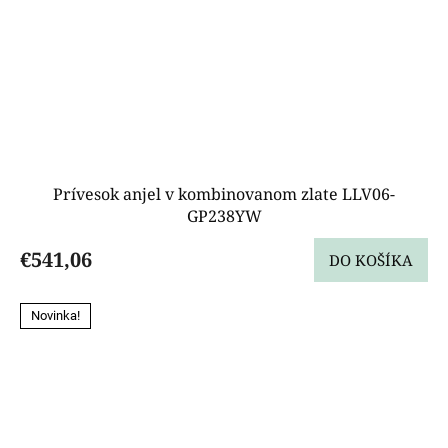
Prívesok anjel v kombinovanom zlate LLV06-
GP238YW
€541,06
DO KOŠÍKA
Novinka!