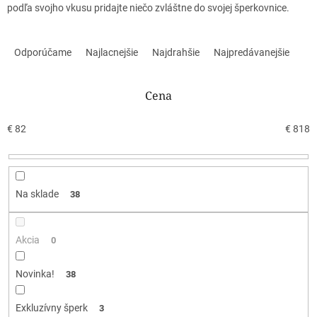
podľa svojho vkusu pridajte niečo zvláštne do svojej šperkovnice.
R
a
Odporúčame
Najlacnejšie
Najdrahšie
Najpredávanejšie
d
e
n
Cena
i
e
€
82
€
818
p
r
o
d
Na sklade
38
u
k
t
Akcia
0
o
v
Novinka!
38
Exkluzívny šperk
3