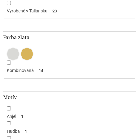
Vyrobené v Taliansku
23
Farba zlata
Kombinovaná
14
Motív
Anjel
1
Hudba
1