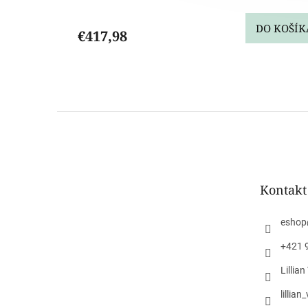
DO KOŠÍK
€417,98
Z
á
p
ä
t
Kontakt
i
e
eshop
+421 
Lillia
lillia