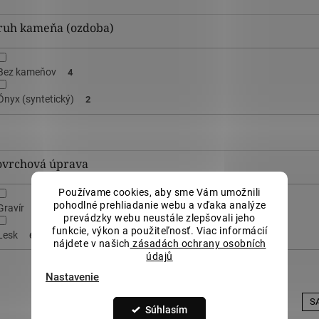
ruh kameňa (ozdoba)
Bez kameňov
4
Ónyx (syntetický)
2
ovrchová úprava
Používame cookies, aby sme Vám umožnili
pohodlné prehliadanie webu a vďaka analýze
Gravír
6
prevádzky webu neustále zlepšovali jeho
funkcie, výkon a použiteľnosť. Viac informácií
Lesk
6
nájdete v našich
zásadách ochrany osobních
údajů
Nastavenie
SALECODE:LILI5:5:%
SA
Súhlasím