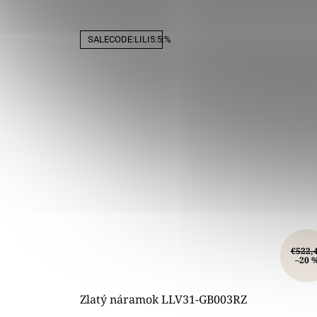
SALECODE:LILI5:5:%
€522,
–20 
Zlatý náramok LLV31-GB003RZ