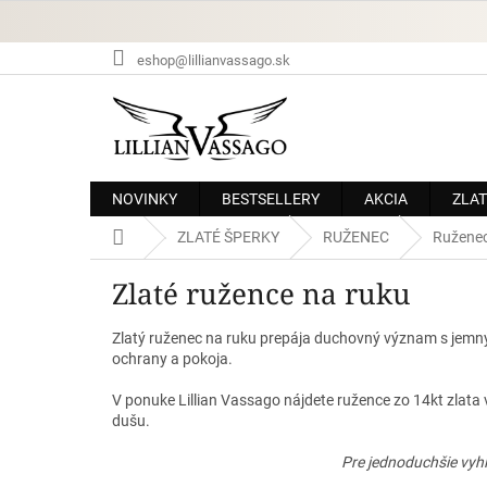
Prejsť
na
obsah
eshop@lillianvassago.sk
NOVINKY
BESTSELLERY
AKCIA
ZLAT
Domov
ZLATÉ ŠPERKY
RUŽENEC
Ruženec
Zlaté ružence na ruku
Zlatý ruženec na ruku prepája duchovný význam s jemn
ochrany a pokoja.
V ponuke Lillian Vassago nájdete ružence zo 14kt zlata
dušu.
Pre jednoduchšie vyhľ