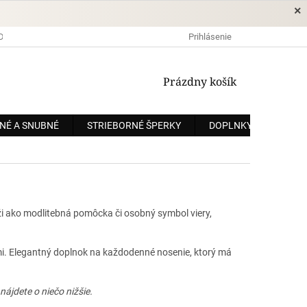
×
DOPRAVA A PLATBA
OCHRANA OSOBNÝCH ÚDAJOV
Prihlásenie
OBCHODNÉ
NÁKUPNÝ
Prázdny košík
KOŠÍK
NÉ A SNUBNÉ
STRIEBORNÉ ŠPERKY
DOPLNKY
ZÁKÁ
 ako modlitebná pomôcka či osobný symbol viery,
lmi. Elegantný doplnok na každodenné nosenie, ktorý má
ájdete o niečo nižšie.