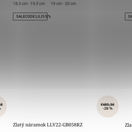
18,5 cm - 19,5 cm
19 cm - 20 cm
SALECODE:LILI5:5:%
SA
48
€485,36
%
–20 %
Zlatý náramok LLV22-GB058RZ
Zl