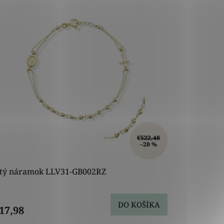
€522,48
–20 %
atý náramok LLV31-GB002RZ
DO KOŠÍKA
17,98