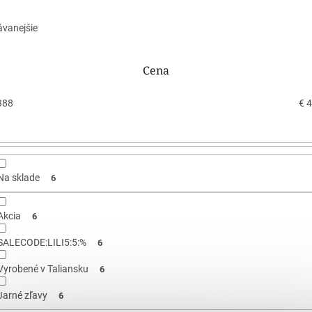
ávanejšie
Cena
388
€
4
Na sklade
6
Akcia
6
SALECODE:LILI5:5:%
6
Vyrobené v Taliansku
6
Jarné zľavy
6