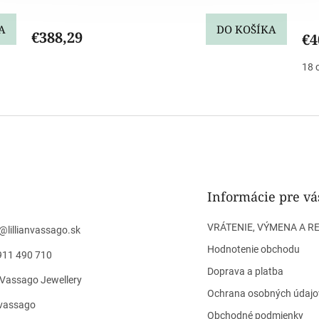
A
DO KOŠÍKA
€388,29
€4
18 
O
v
l
á
d
a
c
i
Informácie pre vá
e
p
VRÁTENIE, VÝMENA A R
@
lillianvassago.sk
r
v
Hodnotenie obchodu
911 490 710
k
Doprava a platba
y
n Vassago Jewellery
v
Ochrana osobných údajo
ý
n_vassago
p
Obchodné podmienky