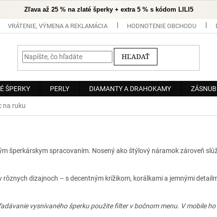
Zľava až 25 % na zlaté šperky + extra 5 % s kódom LILI5
VRÁTENIE, VÝMENA A REKLAMÁCIA
HODNOTENIE OBCHODU
HĽADAŤ
É ŠPERKY
PERLY
DIAMANTY A DRAHOKAMY
ZÁSNUB
 na ruku
ým šperkárskym spracovaním. Nosený ako štýlový náramok zároveň slúži
 v rôznych dizajnoch – s decentným krížikom, korálkami a jemnými detai
adávanie vysnívaného šperku použite filter v bočnom menu. V mobile ho n