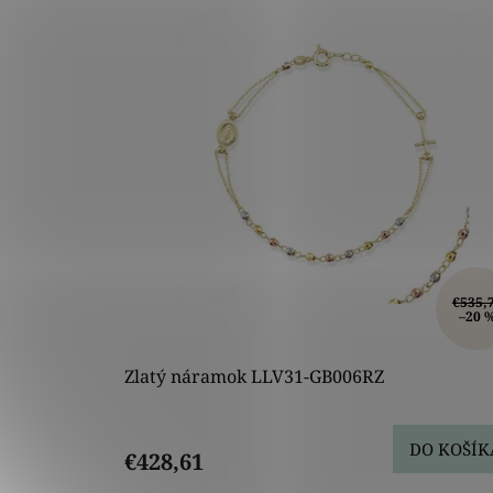
p
i
s
p
r
o
d
u
k
t
o
v
€535,
–20 
Zlatý náramok LLV31-GB006RZ
DO KOŠÍK
€428,61