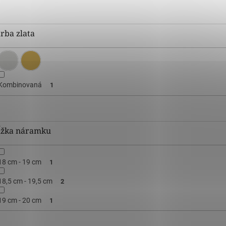
rba zlata
Kombinovaná
1
ĺžka náramku
18 cm - 19 cm
1
18,5 cm - 19,5 cm
2
19 cm - 20 cm
1