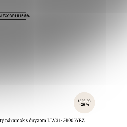
LECODE:LILI5:5:%
€503,93
–20 %
atý náramok s ónyxom LLV31-GB005YRZ