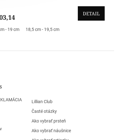
DETAIL
03,14
cm - 19 cm
18,5 cm - 19,5 cm
s
EKLAMÁCIA
Lillian Club
Časté otázky
Ako vybrať prsteň
v
Ako vybrať náušnice