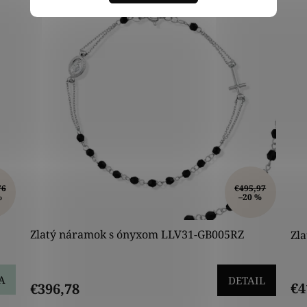
76
€495,97
%
–20 %
Zlatý náramok s ónyxom LLV31-GB005RZ
Zl
A
DETAIL
€4
€396,78