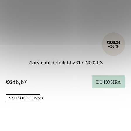
€858,34
–20 %
Zlatý náhrdelník LLV31-GN002RZ
€686,67
DO KOŠÍKA
SALECODE:LILI5:5:%