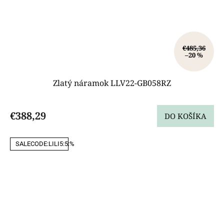
€485,36
–20 %
Zlatý náramok LLV22-GB058RZ
€388,29
DO KOŠÍKA
SALECODE:LILI5:5:%