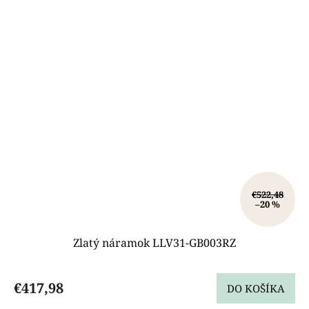
€522,48
–20 %
Zlatý náramok LLV31-GB003RZ
€417,98
DO KOŠÍKA