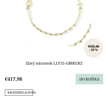
€522,48
–20 %
Zlatý náramok LLV31-GB002RZ
€417,98
DO KOŠÍKA
SALECODE:LILI5:5:%