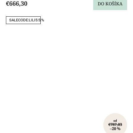
€666,30
DO KOŠÍKA
SALECODE:LILI5:5:%
od
€787,03
–20 %