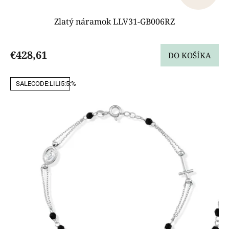
Zlatý náramok LLV31-GB006RZ
€428,61
DO KOŠÍKA
SALECODE:LILI5:5:%