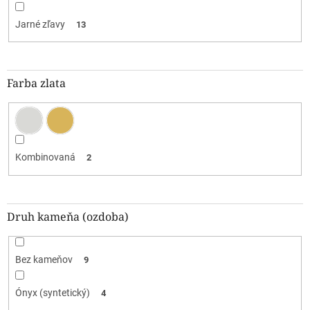
Jarné zľavy
13
Farba zlata
Kombinovaná
2
Druh kameňa (ozdoba)
Bez kameňov
9
Ónyx (syntetický)
4