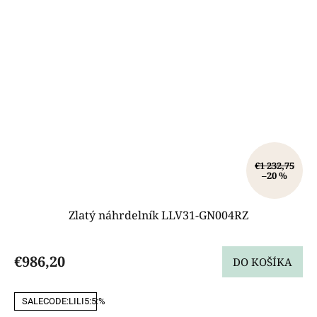
€1 232,75
–20 %
Zlatý náhrdelník LLV31-GN004RZ
€986,20
DO KOŠÍKA
SALECODE:LILI5:5:%