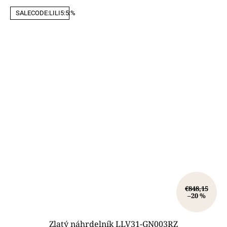
SALECODE:LILI5:5:%
€848,15
–20 %
Zlatý náhrdelník LLV31-GN003RZ