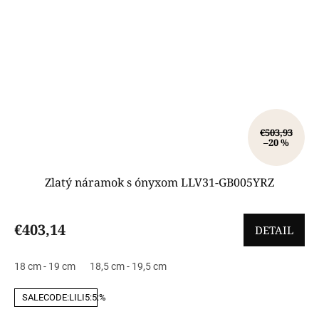
€503,93
–20 %
Zlatý náramok s ónyxom LLV31-GB005YRZ
€403,14
DETAIL
18 cm - 19 cm
18,5 cm - 19,5 cm
SALECODE:LILI5:5:%