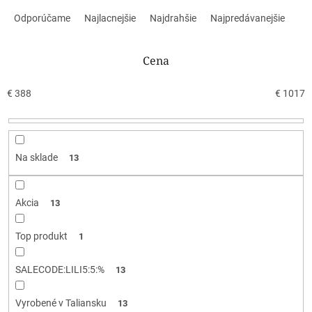
R
a
Odporúčame
Najlacnejšie
Najdrahšie
Najpredávanejšie
d
e
n
Cena
i
e
€
388
€
1017
p
r
o
d
Na sklade
13
u
k
t
Akcia
13
o
v
Top produkt
1
SALECODE:LILI5:5:%
13
Vyrobené v Taliansku
13