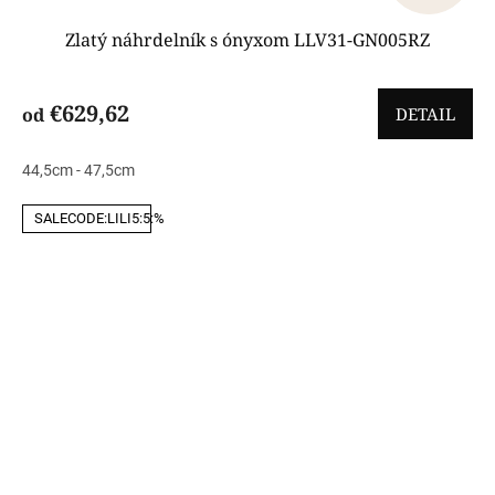
Zlatý náhrdelník s ónyxom LLV31-GN005RZ
€629,62
od
DETAIL
44,5cm - 47,5cm
SALECODE:LILI5:5:%