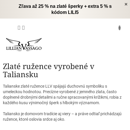
Prejsť
×
Zľava až 25 % na zlaté šperky + extra 5 % s
na
kódom LILI5
obsah
NÁKUPNÝ
KOŠÍK
Zlaté ružence vyrobené v
Taliansku
Talianske zlaté ružence LLV spájajú duchovnú symboliku s
umeleckou hodnotou. Precízne vyrobené z jemného zlata, často
doplnené drobnými detailmi a ručne spracovanými krížikmi, robia z
každého kusu výnimočný šperk s hlbokým významom.
Taliansko je domovom tradície aj viery – a práve odtiaľ prichádzajú
ružence, ktoré oslovia srdce aj oko.