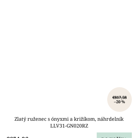
€817,58
–20 %
Zlatý ruženec s ónyxmi a križíkom, náhrdelník
LLV31-GN020RZ