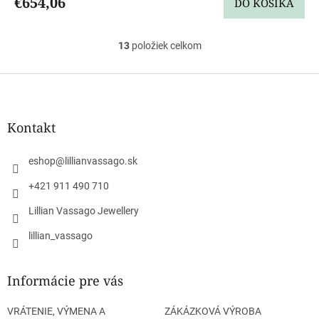
€654,06
DO KOŠÍKA
13
položiek celkom
O
v
l
Z
á
á
d
p
a
ä
Kontakt
c
t
i
i
e
eshop
@
lillianvassago.sk
e
p
r
+421 911 490 710
v
Lillian Vassago Jewellery
k
y
lillian_vassago
v
ý
p
Informácie pre vás
i
s
u
VRÁTENIE, VÝMENA A
ZÁKÁZKOVÁ VÝROBA