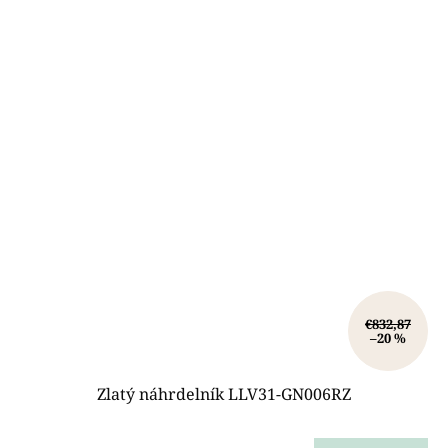
€832,87
–20 %
Zlatý náhrdelník LLV31-GN006RZ