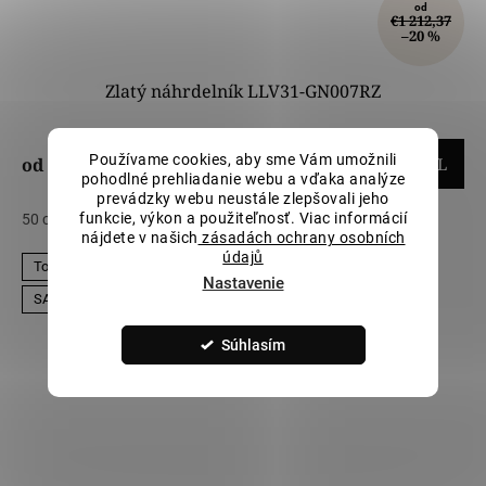
od
€1 212,37
–20 %
Zlatý náhrdelník LLV31-GN007RZ
€969,90
Používame cookies, aby sme Vám umožnili
od
DETAIL
pohodlné prehliadanie webu a vďaka analýze
prevádzky webu neustále zlepšovali jeho
funkcie, výkon a použiteľnosť. Viac informácií
50 cm
nájdete v našich
zásadách ochrany osobních
údajů
Top produkt
Nastavenie
SALECODE:LILI5:5:%
Súhlasím