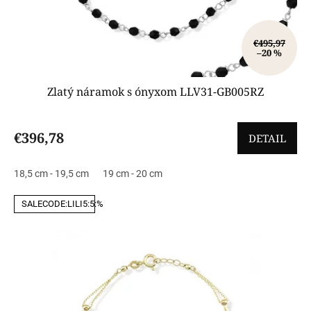
€495,97
–20 %
Zlatý náramok s ónyxom LLV31-GB005RZ
€396,78
DETAIL
18,5 cm - 19,5 cm
19 cm - 20 cm
SALECODE:LILI5:5:%