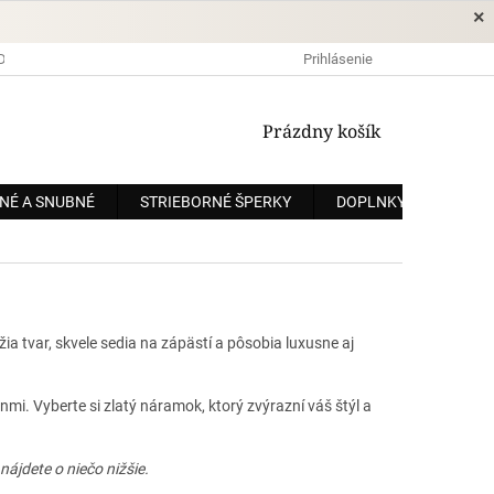
×
DOPRAVA A PLATBA
OCHRANA OSOBNÝCH ÚDAJOV
Prihlásenie
OBCHODNÉ
NÁKUPNÝ
Prázdny košík
KOŠÍK
NÉ A SNUBNÉ
STRIEBORNÉ ŠPERKY
DOPLNKY
ZÁKÁ
 tvar, skvele sedia na zápästí a pôsobia luxusne aj
mi. Vyberte si zlatý náramok, ktorý zvýrazní váš štýl a
ájdete o niečo nižšie.