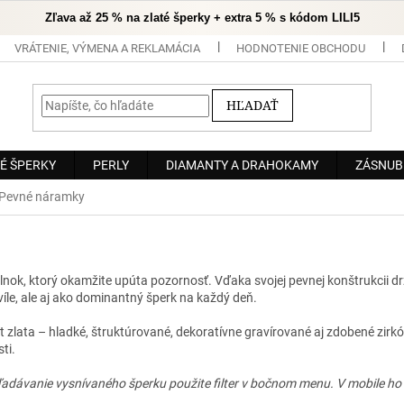
Zľava až 25 % na zlaté šperky + extra 5 % s kódom LILI5
VRÁTENIE, VÝMENA A REKLAMÁCIA
HODNOTENIE OBCHODU
HĽADAŤ
É ŠPERKY
PERLY
DIAMANTY A DRAHOKAMY
ZÁSNUB
Pevné náramky
, ktorý okamžite upúta pozornosť. Vďaka svojej pevnej konštrukcii držia
víle, ale aj ako dominantný šperk na každý deň.
 zlata – hladké, štruktúrované, dekoratívne gravírované aj zdobené zirkón
ti.
adávanie vysnívaného šperku použite filter v bočnom menu. V mobile ho n