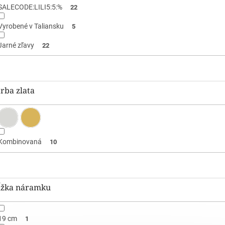
SALECODE:LILI5:5:%
22
Vyrobené v Taliansku
5
Jarné zľavy
22
rba zlata
Kombinovaná
10
ĺžka náramku
19 cm
1