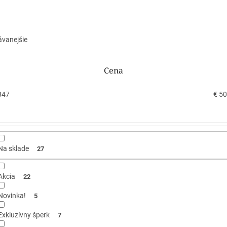
ávanejšie
Cena
847
€
50
Na sklade
27
Akcia
22
Novinka!
5
Exkluzívny šperk
7