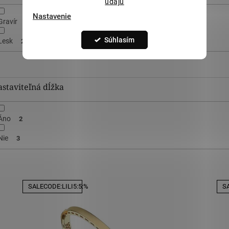
údajů
Nastavenie
Gravír
5
Súhlasím
Lesk
24
staviteľná dĺžka
Áno
2
Nie
3
SALECODE:LILI5:5:%
SA