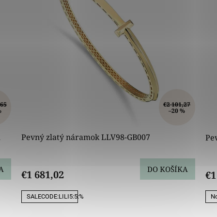
,65
€2 101,27
%
–20 %
m
Pevný zlatý náramok LLV98-GB007
Pe
A
DO KOŠÍKA
€1 681,02
€1
SALECODE:LILI5:5:%
No