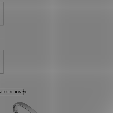
LECODE:LILI5:5:%