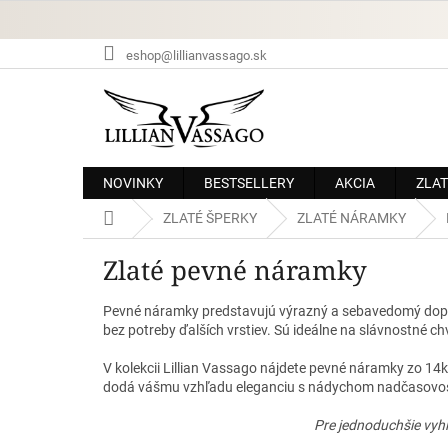
Prejsť
na
obsah
eshop@lillianvassago.sk
NOVINKY
BESTSELLERY
AKCIA
ZLAT
Domov
ZLATÉ ŠPERKY
ZLATÉ NÁRAMKY
Zlaté pevné náramky
Pevné náramky predstavujú výrazný a sebavedomý doplnok
bez potreby ďalších vrstiev. Sú ideálne na slávnostné ch
V kolekcii Lillian Vassago nájdete pevné náramky zo 14kt
dodá vášmu vzhľadu eleganciu s nádychom nadčasovos
Pre jednoduchšie vyhľ