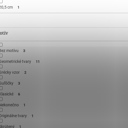
20,5 cm
1
otív
Bez motívu
3
Geometrické tvary
11
Grécky vzor
2
Guľôčky
3
Klasické
6
Nekonečno
1
Originálne tvary
1
Skrútený
1