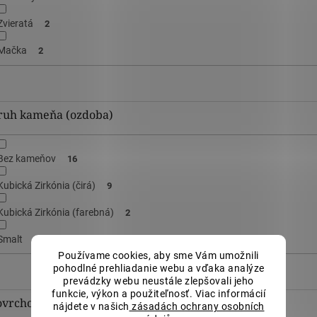
Zvieratá
2
Mačka
2
ruh kameňa (ozdoba)
Bez kameňov
16
Kubická Zirkónia (čirá)
9
Kubická Zirkónia (farebná)
2
Smalt
3
Používame cookies, aby sme Vám umožnili
pohodlné prehliadanie webu a vďaka analýze
prevádzky webu neustále zlepšovali jeho
funkcie, výkon a použiteľnosť. Viac informácií
ovrchová úprava
nájdete v našich
zásadách ochrany osobních