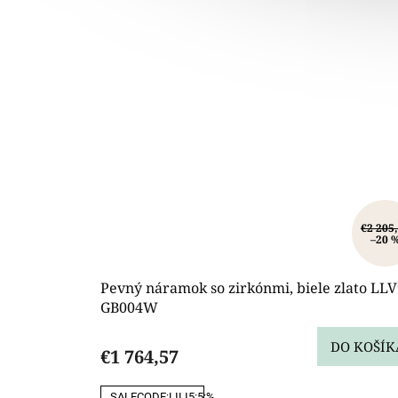
€2 205
–20 
Pevný náramok so zirkónmi, biele zlato LLV
GB004W
DO KOŠÍK
€1 764,57
SALECODE:LILI5:5:%