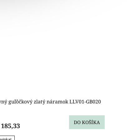
vný guľôčkový zlatý náramok LLV01-GB020
DO KOŠÍKA
 185,33
vinka!