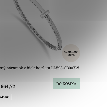
€2 080,90
–20 %
vný náramok z bieleho zlata LLV98-GB007W
DO KOŠÍKA
 664,72
vinka!