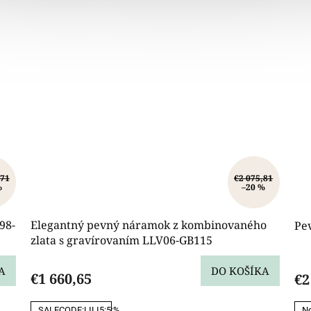
,71
€2 075,81
%
–20 %
98-
Elegantný pevný náramok z kombinovaného
Pe
zlata s gravírovaním LLV06-GB115
A
DO KOŠÍKA
€1 660,65
€2
SALECODE:LILI5:5:%
No