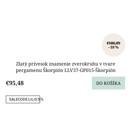
€106,09
–10 %
Zlatý prívesok znamenie zverokruhu v tvare
pergamenu Škorpión LLV37-GP015-Škorpión
€95,48
DO KOŠÍKA
SALECODE:LILI5:5:%