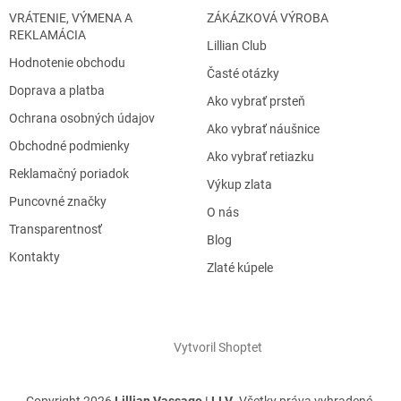
VRÁTENIE, VÝMENA A
ZÁKÁZKOVÁ VÝROBA
REKLAMÁCIA
Lillian Club
Hodnotenie obchodu
Časté otázky
Doprava a platba
Ako vybrať prsteň
Ochrana osobných údajov
Ako vybrať náušnice
Obchodné podmienky
Ako vybrať retiazku
Reklamačný poriadok
Výkup zlata
Puncovné značky
O nás
Transparentnosť
Blog
Kontakty
Zlaté kúpele
Vytvoril Shoptet
Copyright 2026
Lillian Vassago | LLV
. Všetky práva vyhradené.