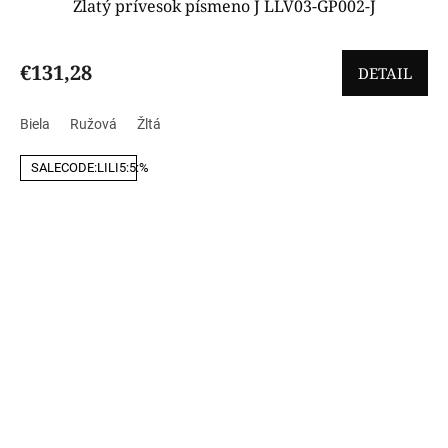
Zlatý prívesok písmeno J LLV03-GP002-J
€131,28
DETAIL
Biela
Ružová
Žltá
SALECODE:LILI5:5:%