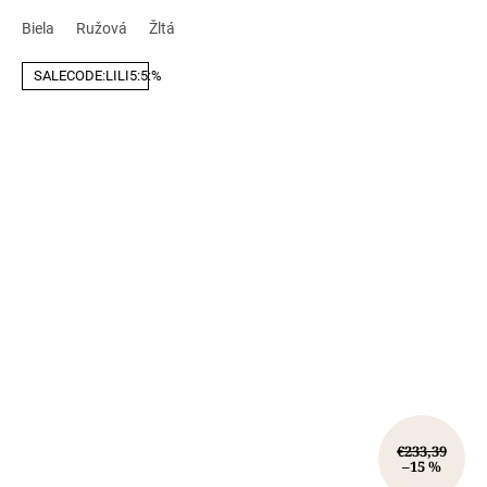
Biela
Ružová
Žltá
SALECODE:LILI5:5:%
€233,39
–15 %