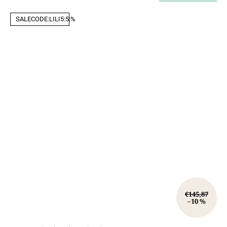
SALECODE:LILI5:5:%
€145,87
–10 %