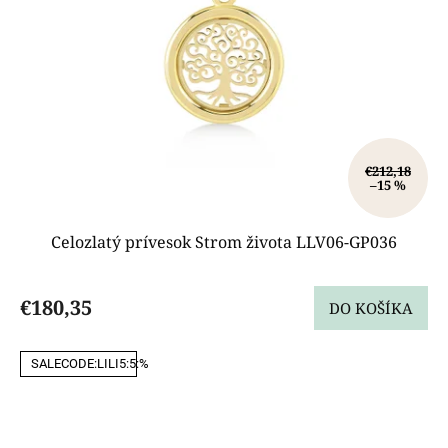
€212,18
–15 %
Celozlatý prívesok Strom života LLV06-GP036
€180,35
DO KOŠÍKA
SALECODE:LILI5:5:%