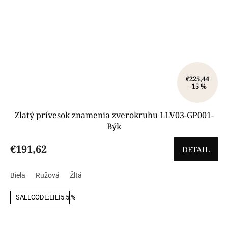
€225,44
–15 %
Zlatý prívesok znamenia zverokruhu LLV03-GP001-
Býk
€191,62
DETAIL
Biela
Ružová
Žltá
SALECODE:LILI5:5:%