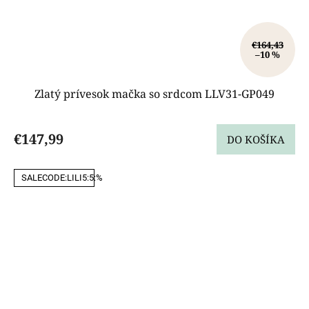
€164,43
–10 %
Zlatý prívesok mačka so srdcom LLV31-GP049
€147,99
DO KOŠÍKA
SALECODE:LILI5:5:%