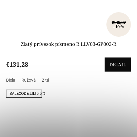
€145,87
–10 %
Zlatý prívesok písmeno R LLV03-GP002-R
€131,28
DETAIL
Biela
Ružová
Žltá
SALECODE:LILI5:5:%