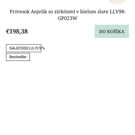
Prívesok Anjelik so zirkónmi v bielom zlate LLV98-
GP023W
€198,38
DO KOŠÍKA
SALECODE:LILI5:5:%
Bestseller