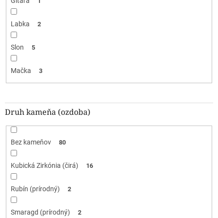
Gitara
1
Labka
2
Slon
5
Mačka
3
Druh kameňa (ozdoba)
Bez kameňov
80
Kubická Zirkónia (čirá)
16
Rubín (prírodný)
2
Smaragd (prírodný)
2