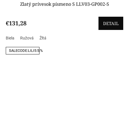
Zlatý prívesok písmeno S LLV03-GP002-S
€131,28
DETAIL
Biela
Ružová
Žltá
SALECODE:LILI5:5:%