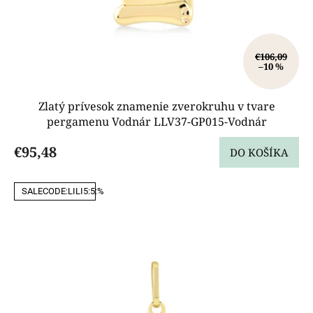
v
€106,09
–10 %
Zlatý prívesok znamenie zverokruhu v tvare
pergamenu Vodnár LLV37-GP015-Vodnár
€95,48
DO KOŠÍKA
SALECODE:LILI5:5:%