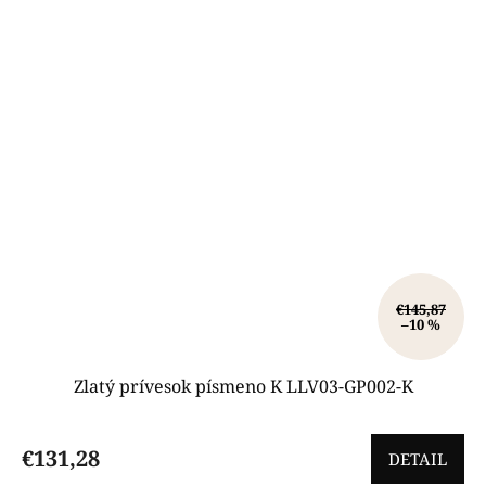
€145,87
–10 %
Zlatý prívesok písmeno K LLV03-GP002-K
€131,28
DETAIL