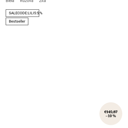
Biela
Ružová
Žltá
SALECODE:LILI5:5:%
Bestseller
€145,87
–10 %