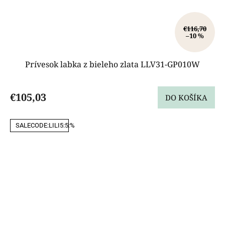
€116,70
–10 %
Prívesok labka z bieleho zlata LLV31-GP010W
€105,03
DO KOŠÍKA
SALECODE:LILI5:5:%