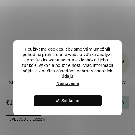
Používame cookies, aby sme Vám umožnili
pohodlné prehliadanie webu a vďaka analýze
prevádzky webu neustále zlepšovali jeho
€175,05
–10 %
funkcie, výkon a použiteľnosť. Viac informácií
nájdete v našich
zásadách ochrany osobních
údajů
Zlatý prívesok Strom života v kruhu LLV37-GP003Y
Nastavenie
Súhlasím
€157,55
DO KOŠÍKA
SALECODE:LILI5:5:%