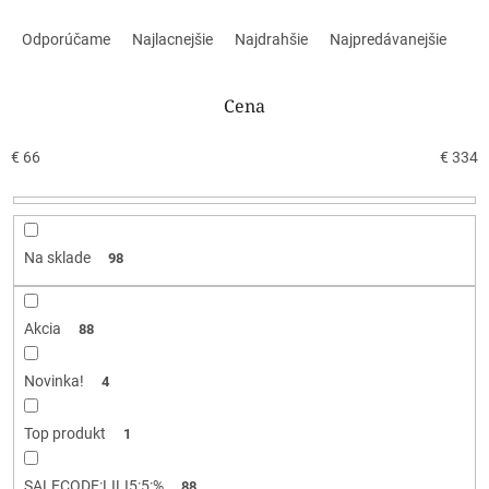
R
a
Odporúčame
Najlacnejšie
Najdrahšie
Najpredávanejšie
d
e
n
Cena
i
e
€
66
€
334
p
r
o
d
Na sklade
98
u
k
t
Akcia
88
o
v
Novinka!
4
Top produkt
1
SALECODE:LILI5:5:%
88