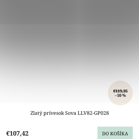
€119,35
–10 %
Zlatý prívesok Sova LLV82-GP028
€107,42
DO KOŠÍKA