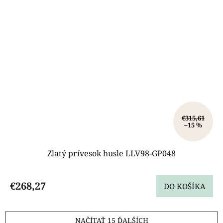
€315,61
–15 %
Zlatý prívesok husle LLV98-GP048
€268,27
DO KOŠÍKA
NAČÍTAŤ 15 ĎALŠÍCH