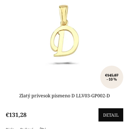
€145,87
–10 %
Zlatý prívesok písmeno D LLV03-GP002-D
€131,28
DETAIL