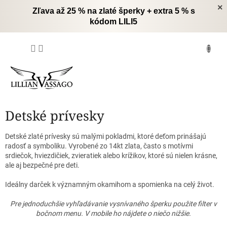
Prejsť
×
Zľava až 25 % na zlaté šperky + extra 5 % s
na
kódom LILI5
obsah
NÁKUPNÝ
KOŠÍK
Detské prívesky
Detské zlaté prívesky sú malými pokladmi, ktoré deťom prinášajú
radosť a symboliku. Vyrobené zo 14kt zlata, často s motívmi
srdiečok, hviezdičiek, zvieratiek alebo krížikov, ktoré sú nielen krásne,
ale aj bezpečné pre deti.
Ideálny darček k významným okamihom a spomienka na celý život.
Pre jednoduchšie vyhľadávanie vysnívaného šperku použite filter v
bočnom menu. V mobile ho nájdete o niečo nižšie.