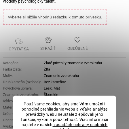
vrodený psychologický talent.
Vyberte si nižšie vhodnú retiazku k tomuto prívesku.
STRÁŽIŤ
OBĽÚBENÉ
OPÝTAŤ SA
Kategória
:
Zlaté prívesky znamenia zverokruhu
Farba zlata
:
Žltá
Motív
:
Znamenie zverokruhu
Druh kameňa (ozdoba)
:
Bez kameňov
Povrchová úprava
:
Lesk
,
Mat
Znamenie zverokruhu
:
Škorpión
Rýdzosť
:
14 kt 585/1000
Používame cookies, aby sme Vám umožnili
Materiál
:
Zlato
pohodlné prehliadanie webu a vďaka analýze
Určené pre
:
Dámske
,
Pánske
,
Detské
prevádzky webu neustále zlepšovali jeho
funkcie, výkon a použiteľnosť. Viac informácií
Orientačná hmotnosť
:
0,40 g
nájdete v našich
zásadách ochrany osobních
Výška s očkem
:
19 mm