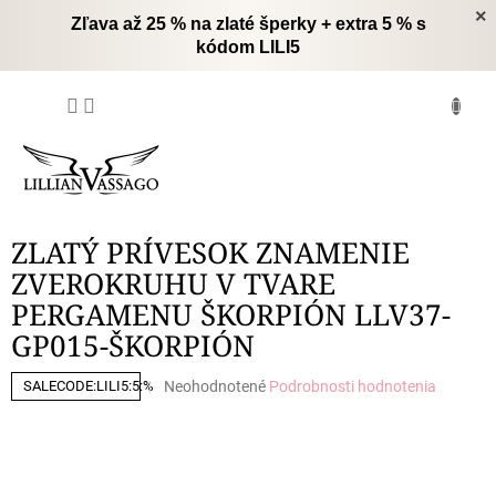
Prejsť
×
Zľava až 25 % na zlaté šperky + extra 5 % s
na
kódom LILI5
obsah
NÁKUPNÝ
KOŠÍK
ZLATÝ PRÍVESOK ZNAMENIE
ZVEROKRUHU V TVARE
PERGAMENU ŠKORPIÓN LLV37-
GP015-ŠKORPIÓN
Priemerné
Neohodnotené
Podrobnosti hodnotenia
SALECODE:LILI5:5:%
hodnotenie
produktu
je
0,0
z