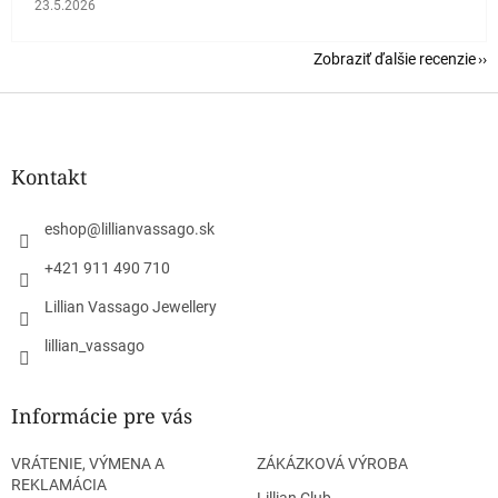
Hodnotenie obchodu je 5 z 5 hviezdičiek.
23.5.2026
Zobraziť ďalšie recenzie
Z
á
p
ä
Kontakt
t
i
eshop
@
lillianvassago.sk
e
+421 911 490 710
Lillian Vassago Jewellery
lillian_vassago
Informácie pre vás
VRÁTENIE, VÝMENA A
ZÁKÁZKOVÁ VÝROBA
REKLAMÁCIA