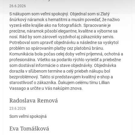
Hodnotenie obchodu je 5 z 5 hviezdičiek.
26.6.2026
S nákupom som veľmi spokojný. Objednal som si Zlatý
šnúrkový náramok s hematitmi a musím povedať, že naživo
vyzerá ešte krajšie ako na fotografiách. Spracovanie je
precízne, náramok pôsobí elegantne, kvalitne a výborne sa
nosí. Rád by som zároveň vyzdvihol aj zákaznícky servis.
Potreboval som upraviť objednávku a následne sa vyskytol
problém so spárovaním platby cez platobnú bránu.
Komunikácia bola počas celej doby veľmi príjemná, ochotná a
profesionálna. Všetko sa podarilo rýchlo vyriešiť a priebežne
som dostával informácie o stave objednávky. Objednávka
dorazila v sľúbenom termíne a celý priebeh nákupu bol
bezproblémový. Takto si predstavujem kvalitný e-shop a
starostlivosť o zákazníka. Ďakujem celému tímu Lillian
Vassago a určite u Vás nakúpim znova.
Radoslava Remová
Hodnotenie obchodu je 5 z 5 hviezdičiek.
23.6.2026
Som veľmi spokojná
Eva Tomášková