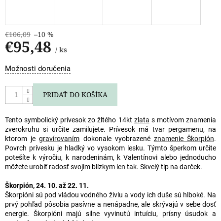
€106,09
–10 %
€95,48
/ ks
Jednotková
Možnosti doručenia
cena:
PRIDAŤ DO KOŠÍKA
Tento symbolický prívesok zo žltého 14kt
zlata
s motívom znamenia
zverokruhu si určite zamilujete. Prívesok má tvar pergamenu, na
ktorom je
gravírovaním
dokonale vyobrazené
znamenie Škorpión
.
Povrch prívesku je hladký vo vysokom lesku. Týmto šperkom určite
potešíte k výročiu, k narodeninám, k Valentínovi alebo jednoducho
môžete urobiť radosť svojim blízkym len tak. Skvelý tip na darček.
Škorpión, 24. 10. až 22. 11.
Škorpióni sú pod vládou vodného živlu a vody ich duše sú hlboké. Na
prvý pohľad pôsobia pasívne a nenápadne, ale skrývajú v sebe dosť
energie. Škorpióni majú silne vyvinutú intuíciu, prísny úsudok a