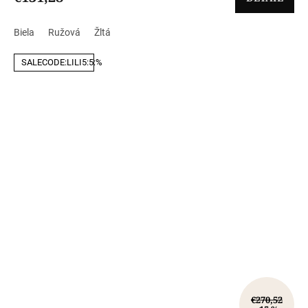
Biela
Ružová
Žltá
SALECODE:LILI5:5:%
€270,52