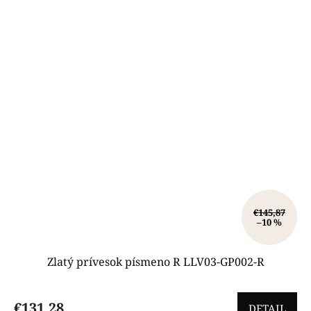
€145,87
–10 %
Zlatý prívesok písmeno R LLV03-GP002-R
€131,28
DETAIL