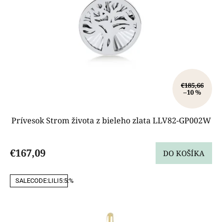
u
k
t
o
v
€185,66
–10 %
Prívesok Strom života z bieleho zlata LLV82-GP002W
€167,09
DO KOŠÍKA
SALECODE:LILI5:5:%