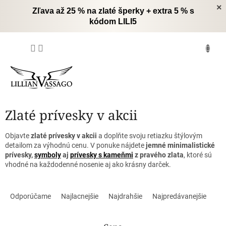
Prejsť
×
Zľava až 25 % na zlaté šperky + extra 5 % s
na
kódom LILI5
obsah
NÁKUPNÝ
KOŠÍK
Zlaté prívesky v akcii
Objavte
zlaté prívesky v akcii
a doplňte svoju retiazku štýlovým
detailom za výhodnú cenu. V ponuke nájdete
jemné minimalistické
prívesky,
symboly
aj
prívesky s kameňmi
z pravého zlata
, ktoré sú
vhodné na každodenné nosenie aj ako krásny darček.
R
a
Odporúčame
Najlacnejšie
Najdrahšie
Najpredávanejšie
d
e