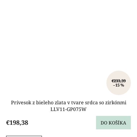
€233,39
–15 %
Prívesok z bieleho zlata v tvare srdca so zirkónmi
LLV11-GP075W
€198,38
DO KOŠÍKA