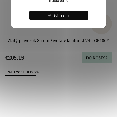
Nastavenie
Súhlasím
€241,35
–15 %
Zlatý prívesok Strom života v kruhu LLV46-GP106Y
€205,15
DO KOŠÍKA
SALECODE:LILI5:5:%