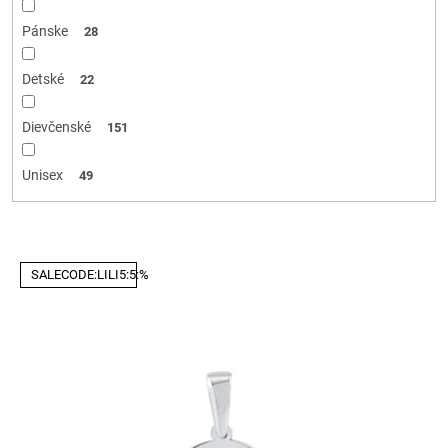
Pánske
28
Detské
22
Dievčenské
151
Unisex
49
V
SALECODE:LILI5:5:%
ý
p
i
s
p
r
o
d