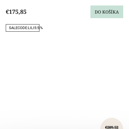
€175,85
DO KOŠÍKA
SALECODE:LILI5:5:%
€209,52