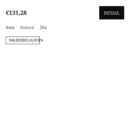
€131,28
DETAIL
Biela
Ružová
Žltá
SALECODE:LILI5:5:%