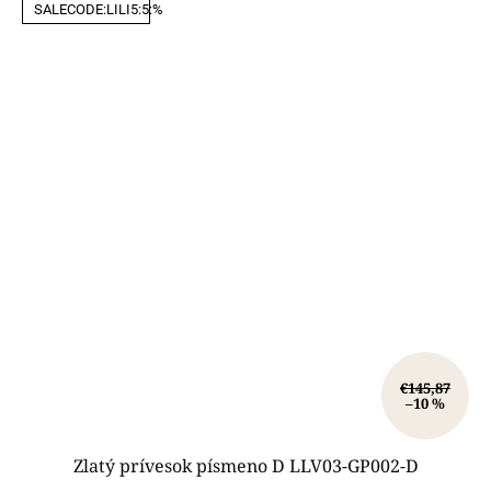
SALECODE:LILI5:5:%
€145,87
–10 %
Zlatý prívesok písmeno D LLV03-GP002-D