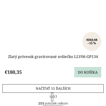
€212,18
–15 %
Zlatý prívesok gravírované srdiečko LLV06-GP134
€180,35
DO KOŠÍKA
NAČÍTAŤ 15 ĎALŠÍCH
S
1
17
t
O
r
253
položiek celkom
v