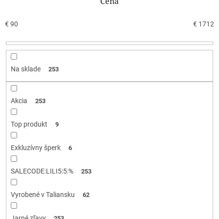
n
Cena
i
e
€
90
€
1712
p
r
o
d
Na sklade
253
u
k
t
Akcia
253
o
v
Top produkt
9
Exkluzívny šperk
6
SALECODE:LILI5:5:%
253
Vyrobené v Taliansku
62
Jarné zľavy
253