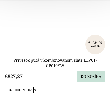
€1 034,09
–20 %
Prívesok putá v kombinovanom zlate LLV01-
GP010YW
€827,27
DO KOŠÍKA
SALECODE:LILI5:5:%