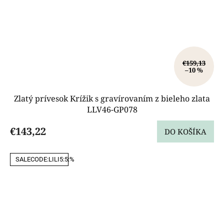
€159,13
–10 %
Zlatý prívesok Krížik s gravírovaním z bieleho zlata
LLV46-GP078
€143,22
DO KOŠÍKA
SALECODE:LILI5:5:%