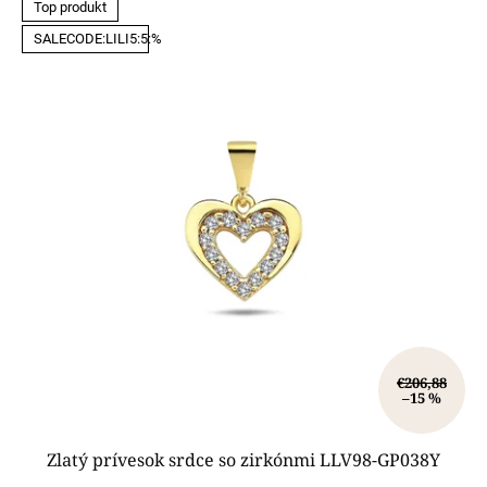
Top produkt
SALECODE:LILI5:5:%
€206,88
–15 %
Zlatý prívesok srdce so zirkónmi LLV98-GP038Y