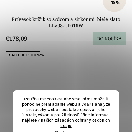
–15 %
Prívesok krížik so srdcom a zirkónmi, biele zlato
LLV98-GP016W
€178,09
DO KOŠÍKA
SALECODE:LILI5:5:%
Používame cookies, aby sme Vám umožnili
pohodlné prehliadanie webu a vďaka analýze
prevádzky webu neustále zlepšovali jeho
funkcie, výkon a použiteľnosť. Viac informácií
nájdete v našich
zásadách ochrany osobních
údajů