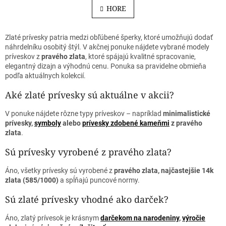
á
l
HORE
n
á
k
o
d
v
a
Zlaté prívesky patria medzi obľúbené šperky, ktoré umožňujú dodať
a
c
náhrdelníku osobitý štýl. V akčnej ponuke nájdete vybrané modely
n
i
príveskov z
pravého zlata
, ktoré spájajú kvalitné spracovanie,
i
e
elegantný dizajn a výhodnú cenu. Ponuka sa pravidelne obmieňa
e
p
podľa aktuálnych kolekcií.
r
Aké zlaté prívesky sú aktuálne v akcii?
v
k
y
V ponuke nájdete rôzne typy príveskov – napríklad
minimalistické
v
prívesky,
symboly
alebo
prívesky zdobené kameňmi
z pravého
ý
zlata
.
p
Sú prívesky vyrobené z pravého zlata?
i
s
u
Áno, všetky prívesky sú vyrobené z
pravého zlata, najčastejšie 14k
zlata (585/1000)
a spĺňajú puncové normy.
Sú zlaté prívesky vhodné ako darček?
Áno, zlatý prívesok je krásnym
darčekom na narodeniny
,
výročie