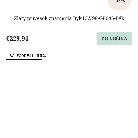
–15 %
Zlatý prívesok znamenia Býk LLV98-GP046-Býk
€229,94
DO KOŠÍKA
SALECODE:LILI5:5:%