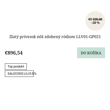
€1 120,68
–20 %
Zlatý prívesok nôž zdobený ródiom LLV01-GP021
€896,54
DO KOŠÍKA
Top produkt
SALECODE:LILI5:5:%