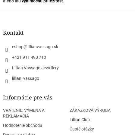
alebo inú
výnimočnú príležitosť
.
Z
á
p
ä
Kontakt
t
i
eshop
@
lillianvassago.sk
e
+421 911 490 710
Lillian Vassago Jewellery
lillian_vassago
Informácie pre vás
VRÁTENIE, VÝMENA A
ZÁKÁZKOVÁ VÝROBA
REKLAMÁCIA
Lillian Club
Hodnotenie obchodu
Časté otázky
Doprava a platba