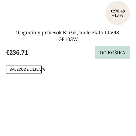
€278,48
–15 %
Originálny prívesok Krížik, biele zlato LLV98-
GP103W
€236,71
DO KOŠÍKA
SALECODE:LILI5:5:%