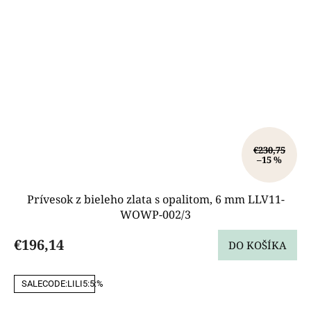
€230,75
–15 %
Prívesok z bieleho zlata s opalitom, 6 mm LLV11-
WOWP-002/3
€196,14
DO KOŠÍKA
SALECODE:LILI5:5:%