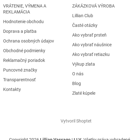
VRÁTENIE, VÝMENA A
ZÁKÁZKOVÁ VÝROBA
REKLAMÁCIA
Lillian Club
Hodnotenie obchodu
Časté otázky
Doprava a platba
Ako vybrať prsteň
Ochrana osobných údajov
Ako vybrať náušnice
Obchodné podmienky
Ako vybrať retiazku
Reklamačný poriadok
Výkup zlata
Puncovné značky
O nás
Transparentnosť
Blog
Kontakty
Zlaté kúpele
Vytvoril Shoptet
Copyright 2026
Lillian Vassago | LLV
. Všetky práva vyhradené.