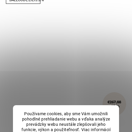
€267,88
–15 %
Používame cookies, aby sme Vám umožnili
pohodlné prehliadanie webu a vďaka analýze
Originálny zlatý prívesok Krížik LLV98-GP103Y
prevádzky webu neustále zlepšovali jeho
funkcie, výkon a použiteľnosť. Viac informácií