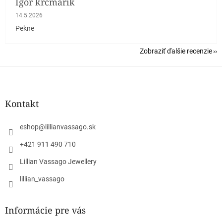
Igor krcmarik
Hodnotenie obchodu je 5 z 5 hviezdičiek.
14.5.2026
Pekne
Zobraziť ďalšie recenzie
Z
á
p
ä
Kontakt
t
i
eshop
@
lillianvassago.sk
e
+421 911 490 710
Lillian Vassago Jewellery
lillian_vassago
Informácie pre vás