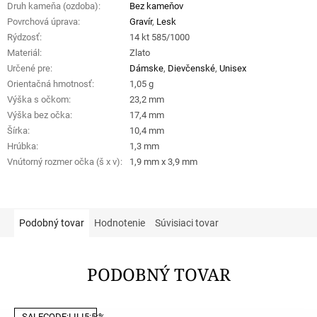
Druh kameňa (ozdoba)
:
Bez kameňov
Povrchová úprava
:
Gravír
,
Lesk
Rýdzosť
:
14 kt 585/1000
Materiál
:
Zlato
Určené pre
:
Dámske
,
Dievčenské
,
Unisex
Orientačná hmotnosť
:
1,05 g
Výška s očkom
:
23,2 mm
Výška bez očka
:
17,4 mm
Šírka
:
10,4 mm
Hrúbka
:
1,3 mm
Vnútorný rozmer očka (š x v)
:
1,9 mm x 3,9 mm
Podobný tovar
Hodnotenie
Súvisiaci tovar
PODOBNÝ TOVAR
SALECODE:LILI5:5:%