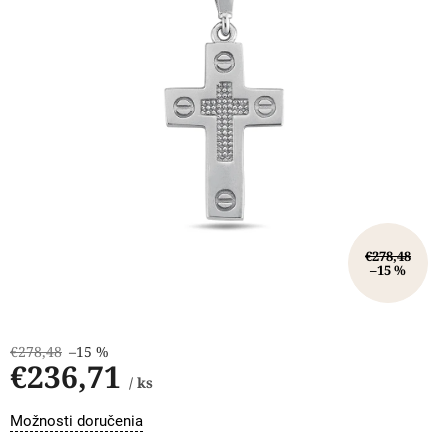
€278,48
–15 %
€278,48
–15 %
€236,71
/ ks
Jednotková
Možnosti doručenia
cena: