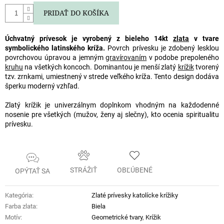
PRIDAŤ DO KOŠÍKA
Úchvatný prívesok je vyrobený z bieleho 14kt
zlata
v tvare
symbolického latinského kríža.
Povrch prívesku je zdobený lesklou
povrchovou úpravou a jemným
gravírovaním
v podobe prepoleného
kruhu
na všetkých koncoch. Dominantou je menší zlatý
krížik
tvorený
tzv. zrnkami, umiestnený v strede veľkého kríža. Tento design dodáva
šperku moderný vzhľad.
Zlatý krížik je univerzálnym doplnkom vhodným na každodenné
nosenie pre všetkých (mužov, ženy aj slečny), kto ocenia spiritualitu
prívesku.
STRÁŽIŤ
OBĽÚBENÉ
OPÝTAŤ SA
Kategória
:
Zlaté prívesky katolícke krížiky
Farba zlata
:
Biela
Motív
:
Geometrické tvary
,
Krížik