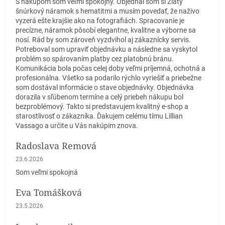
S nákupom som veľmi spokojný. Objednal som si Zlatý
šnúrkový náramok s hematitmi a musím povedať, že naživo
vyzerá ešte krajšie ako na fotografiách. Spracovanie je
precízne, náramok pôsobí elegantne, kvalitne a výborne sa
nosí. Rád by som zároveň vyzdvihol aj zákaznícky servis.
Potreboval som upraviť objednávku a následne sa vyskytol
problém so spárovaním platby cez platobnú bránu.
Komunikácia bola počas celej doby veľmi príjemná, ochotná a
profesionálna. Všetko sa podarilo rýchlo vyriešiť a priebežne
som dostával informácie o stave objednávky. Objednávka
dorazila v sľúbenom termíne a celý priebeh nákupu bol
bezproblémový. Takto si predstavujem kvalitný e-shop a
starostlivosť o zákazníka. Ďakujem celému tímu Lillian
Vassago a určite u Vás nakúpim znova.
Radoslava Remová
Hodnotenie obchodu je 5 z 5 hviezdičiek.
23.6.2026
Som veľmi spokojná
Eva Tomášková
Hodnotenie obchodu je 5 z 5 hviezdičiek.
23.5.2026