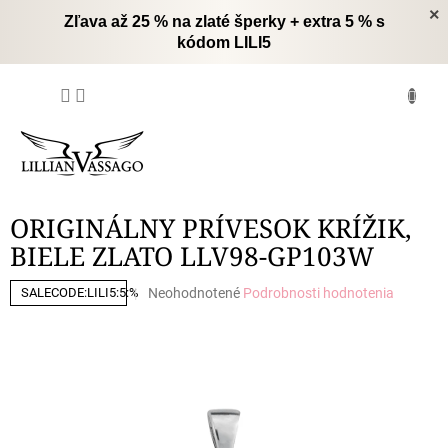
Prejsť
×
Zľava až 25 % na zlaté šperky + extra 5 % s
na
kódom LILI5
obsah
NÁKUPNÝ
KOŠÍK
ORIGINÁLNY PRÍVESOK KRÍŽIK,
BIELE ZLATO LLV98-GP103W
Priemerné
Neohodnotené
Podrobnosti hodnotenia
SALECODE:LILI5:5:%
hodnotenie
produktu
je
0,0
z
5
hviezdičiek.