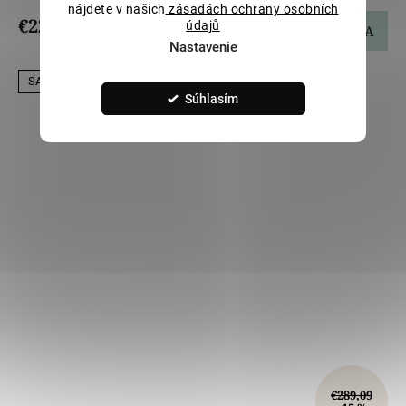
nájdete v našich
zásadách ochrany osobních
€227,70
údajů
DO KOŠÍKA
Nastavenie
SALECODE:LILI5:5:%
Súhlasím
€289,09