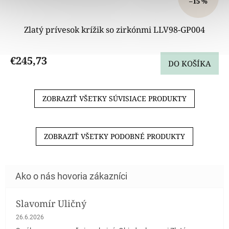
–15 %
Zlatý prívesok krížik so zirkónmi LLV98-GP004
€245,73
DO KOŠÍKA
ZOBRAZIŤ VŠETKY SÚVISIACE PRODUKTY
ZOBRAZIŤ VŠETKY PODOBNÉ PRODUKTY
Slavomír Uličný
Hodnotenie obchodu je 5 z 5 hviezdičiek.
26.6.2026