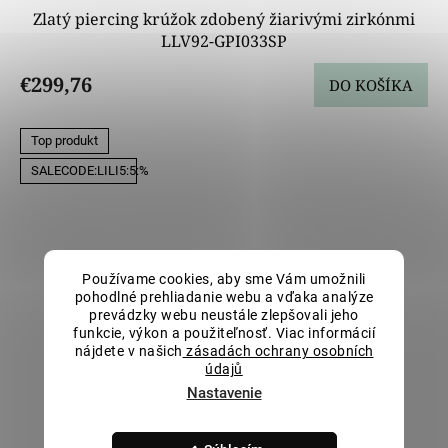
Zlatý piercing krúžok zdobený žiarivými zirkónmi
LLV92-GPI033SP
€299,76
DO KOŠÍKA
Top produkt
SALECODE:LILI5:5:%
Používame cookies, aby sme Vám umožnili
pohodlné prehliadanie webu a vďaka analýze
prevádzky webu neustále zlepšovali jeho
funkcie, výkon a použiteľnosť. Viac informácií
nájdete v našich
zásadách ochrany osobních
údajů
Nastavenie