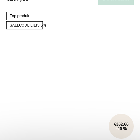
Top produkt
SALECODE:LILI5:5:%
€352,66
–15 %