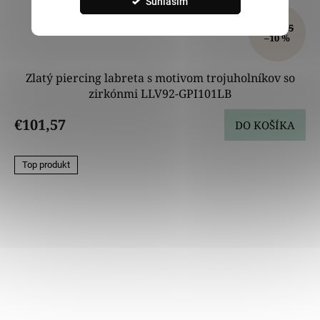
Súhlasím
€112,85
–10 %
Zlatý piercing labreta s motivom trojuholníkov so
zirkónmi LLV92-GPI101LB
€101,57
DO KOŠÍKA
Top produkt