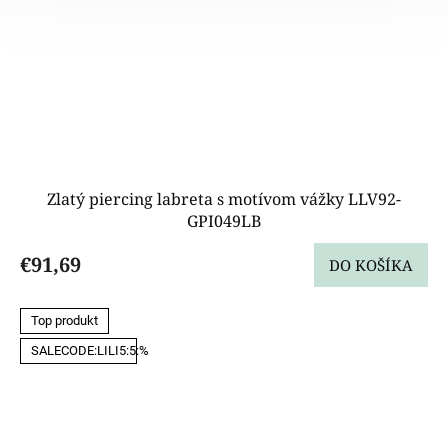
Zlatý piercing labreta s motívom vážky LLV92-
GPI049LB
€91,69
DO KOŠÍKA
Top produkt
SALECODE:LILI5:5:%