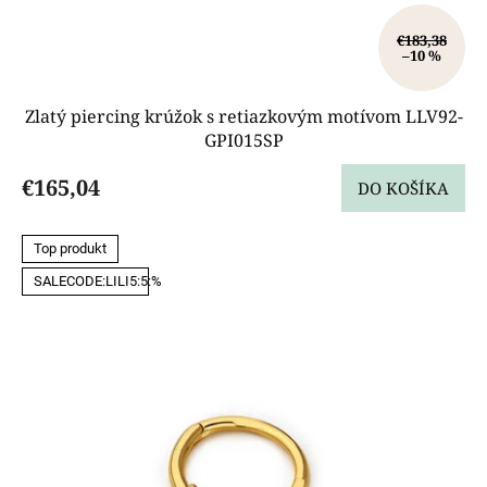
€183,38
–10 %
Zlatý piercing krúžok s retiazkovým motívom LLV92-
GPI015SP
€165,04
DO KOŠÍKA
Top produkt
SALECODE:LILI5:5:%