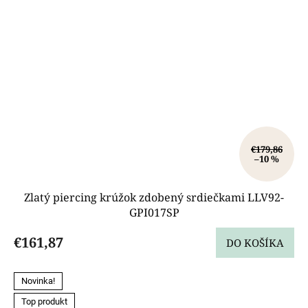
€179,86
–10 %
Zlatý piercing krúžok zdobený srdiečkami LLV92-
GPI017SP
€161,87
DO KOŠÍKA
Novinka!
Top produkt