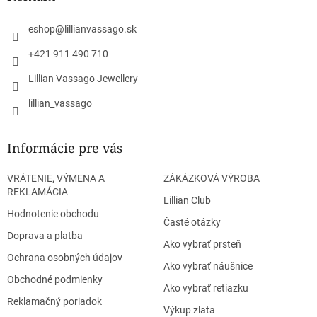
c
t
i
i
e
eshop
@
lillianvassago.sk
e
p
r
+421 911 490 710
v
Lillian Vassago Jewellery
k
y
lillian_vassago
v
ý
p
Informácie pre vás
i
s
u
VRÁTENIE, VÝMENA A
ZÁKÁZKOVÁ VÝROBA
REKLAMÁCIA
Lillian Club
Hodnotenie obchodu
Časté otázky
Doprava a platba
Ako vybrať prsteň
Ochrana osobných údajov
Ako vybrať náušnice
Obchodné podmienky
Ako vybrať retiazku
Reklamačný poriadok
Výkup zlata