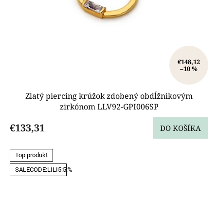
€148,12
–10 %
Zlatý piercing krúžok zdobený obdĺžnikovým
zirkónom LLV92-GPI006SP
€133,31
DO KOŠÍKA
Top produkt
SALECODE:LILI5:5:%