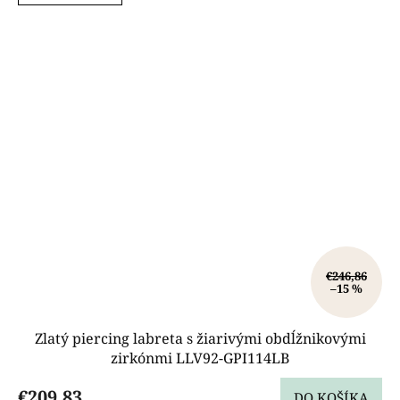
€246,86
–15 %
Zlatý piercing labreta s žiarivými obdĺžnikovými
zirkónmi LLV92-GPI114LB
€209,83
DO KOŠÍKA