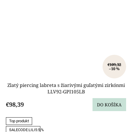
€109,32
–10 %
Zlatý piercing labreta s žiarivými guľatými zirkónmi
LLV92-GPI105LB
€98,39
DO KOŠÍKA
Top produkt
SALECODE:LILI5:5:%