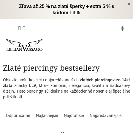
Prejsť
×
Zľava až 25 % na zlaté šperky + extra 5 % s
na
kódom LILI5
obsah
NÁKUPNÝ
KOŠÍK
Zlaté piercingy bestsellery
Objavte našu kolekciu najpredávanejších
zlatých piercingov zo 14kt
zlata
značky
LLV
, ktoré kombinujú eleganciu, kvalitu a nadčasový
dizajn. Tieto piercingy sú ideálne na každodenné nosenie aj špeciálne
príležitosti.
R
a
Odporúčame
Najlacnejšie
Najdrahšie
Najpredávanejšie
d
e