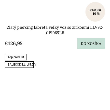
€141,06
–10 %
Zlatý piercing labreta veľký voz so zirkónmi LLV92-
GPI065LB
€126,95
DO KOŠÍKA
Top produkt
SALECODE:LILI5:5:%