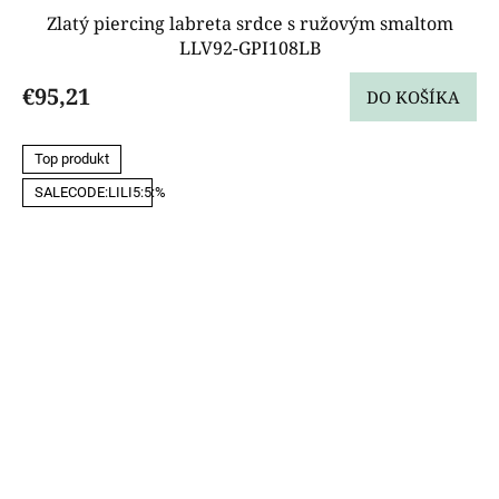
Zlatý piercing labreta srdce s ružovým smaltom
LLV92-GPI108LB
€95,21
DO KOŠÍKA
Top produkt
SALECODE:LILI5:5:%