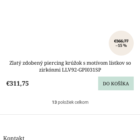
€366,77
–15 %
Zlatý zdobený piercing krúžok s motívom lístkov so
zirkónmi LLV92-GPI031SP
€311,75
DO KOŠÍKA
13
položiek celkom
O
v
l
Z
á
á
d
p
a
ä
Kontakt