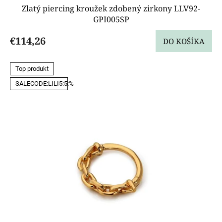
Zlatý piercing kroužek zdobený zirkony LLV92-
GPI005SP
€114,26
DO KOŠÍKA
Top produkt
SALECODE:LILI5:5:%