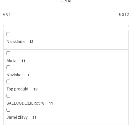
n
Cena
i
e
€
91
€
312
p
r
o
d
Na sklade
13
u
k
t
Akcia
11
o
v
Novinka!
1
Top produkt
13
SALECODE:LILI5:5:%
11
Jarné zľavy
11