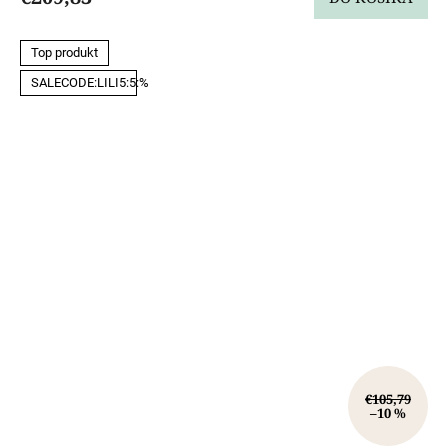
Top produkt
SALECODE:LILI5:5:%
€105,79
–10 %