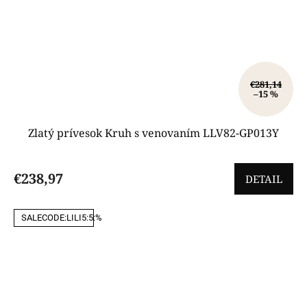
€281,14
–15 %
Zlatý prívesok Kruh s venovaním LLV82-GP013Y
€238,97
DETAIL
SALECODE:LILI5:5:%