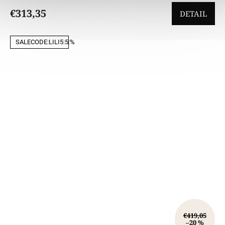
€313,35
DETAIL
SALECODE:LILI5:5:%
€419,05
–20 %