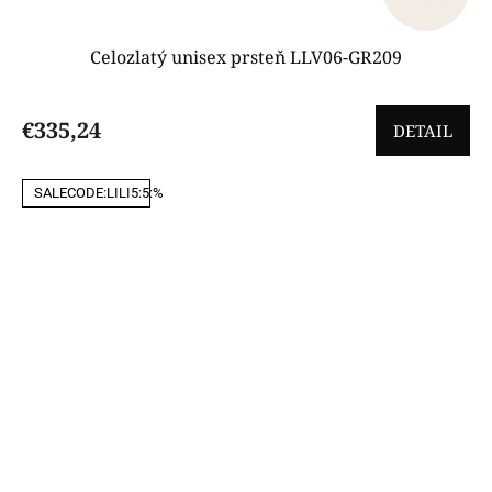
Celozlatý unisex prsteň LLV06-GR209
€335,24
DETAIL
SALECODE:LILI5:5:%