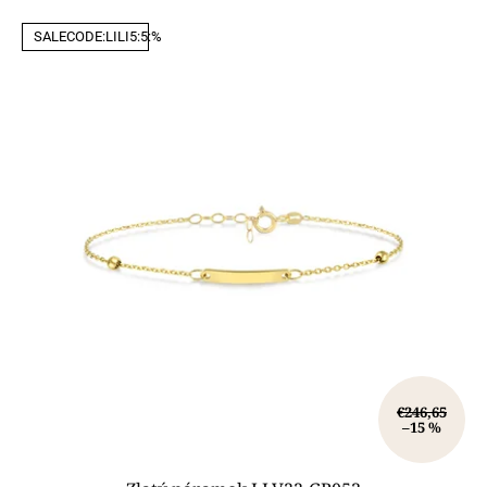
SALECODE:LILI5:5:%
€246,65
–15 %