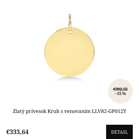
€392,52
–15 %
Zlatý prívesok Kruh s venovaním LLV82-GP012Y
€333,64
DETAIL