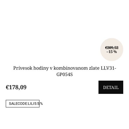
€209,52
–15 %
Prívesok hodiny v kombinovanom zlate LLV31-
GP054S
€178,09
DETAIL
SALECODE:LILI5:5:%