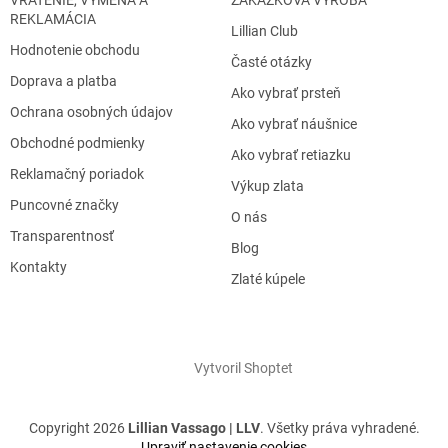
VRÁTENIE, VÝMENA A
ZÁKÁZKOVÁ VÝROBA
REKLAMÁCIA
Lillian Club
Hodnotenie obchodu
Časté otázky
Doprava a platba
Ako vybrať prsteň
Ochrana osobných údajov
Ako vybrať náušnice
Obchodné podmienky
Ako vybrať retiazku
Reklamačný poriadok
Výkup zlata
Puncovné značky
O nás
Transparentnosť
Blog
Kontakty
Zlaté kúpele
Vytvoril Shoptet
Copyright 2026
Lillian Vassago | LLV
. Všetky práva vyhradené.
Upraviť nastavenie cookies