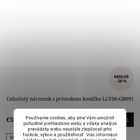
€453,53
–20 %
Celozlatý náramok s príveskom koníčka LLV06-GB091
Používame cookies, aby sme Vám umožnili
€362,82
DETAIL
pohodlné prehliadanie webu a vďaka analýze
prevádzky webu neustále zlepšovali jeho
funkcie, výkon a použiteľnosť. Viac informácií
SALECODE:LILI5:5:%