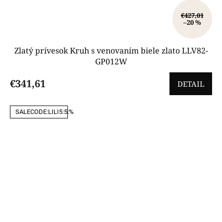
€427,01
–20 %
Zlatý prívesok Kruh s venovaním biele zlato LLV82-
GP012W
€341,61
DETAIL
SALECODE:LILI5:5:%