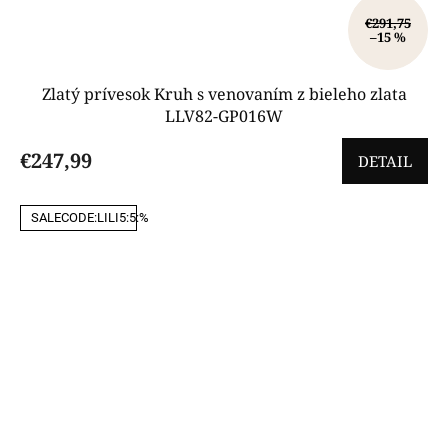
€291,75
–15 %
Zlatý prívesok Kruh s venovaním z bieleho zlata
LLV82-GP016W
€247,99
DETAIL
SALECODE:LILI5:5:%