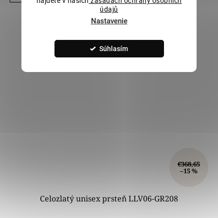
nájdete v našich
zásadách ochrany osobních
údajů
Nastavenie
Súhlasím
€368,65
–15 %
Celozlatý unisex prsteň LLV06-GR208