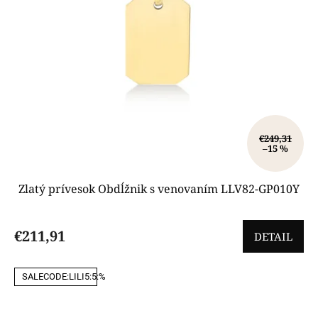
d
u
k
t
o
v
€249,31
–15 %
Zlatý prívesok Obdĺžnik s venovaním LLV82-GP010Y
€211,91
DETAIL
SALECODE:LILI5:5:%