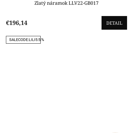
Zlatý náramok LLV22-GB017
€196,14
DETAIL
SALECODE:LILI5:5:%