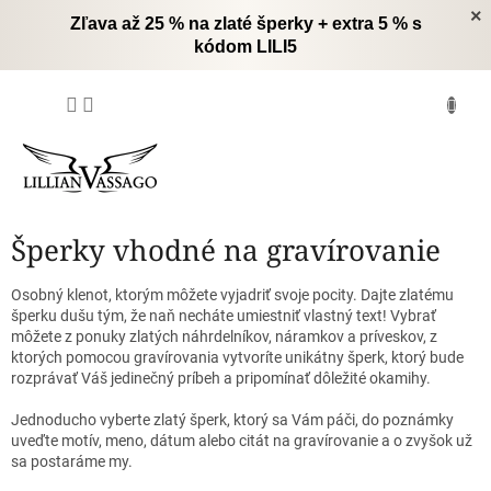
Prejsť
×
Zľava až 25 % na zlaté šperky + extra 5 % s
na
kódom LILI5
obsah
NÁKUPNÝ
KOŠÍK
Šperky vhodné na gravírovanie
Osobný klenot, ktorým môžete vyjadriť svoje pocity.
Dajte zlatému
šperku dušu tým, že naň necháte umiestniť vlastný text!
Vybrať
môžete z ponuky zlatých náhrdelníkov, náramkov a príveskov, z
ktorých pomocou gravírovania vytvoríte unikátny šperk, ktorý bude
rozprávať Váš jedinečný príbeh a pripomínať dôležité okamihy.
Jednoducho vyberte zlatý šperk, ktorý sa Vám páči, do poznámky
uveďte motív, meno, dátum alebo citát na gravírovanie a o zvyšok už
sa postaráme my.