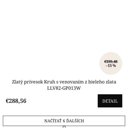
€339,48
–15 %
Zlatý prívesok Kruh s venovaním z bieleho zlata
LLV82-GP013W
€288,56
DETAIL
NAČÍTAŤ 6 ĎALŠÍCH