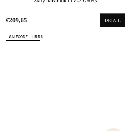
Zlatý náramok LLV22-GB053
€209,65
DETAIL
SALECODE:LILI5:5:%