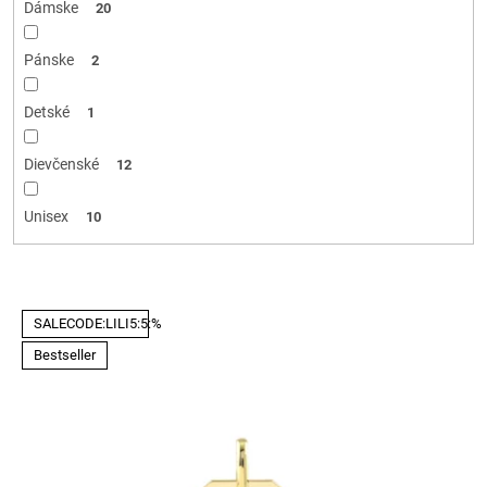
Dámske
20
Pánske
2
Detské
1
Dievčenské
12
Unisex
10
V
SALECODE:LILI5:5:%
ý
p
Bestseller
i
s
p
r
o