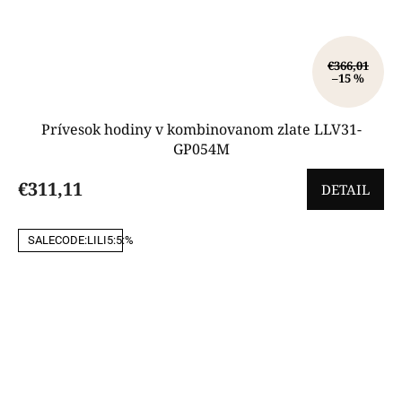
€366,01
–15 %
Prívesok hodiny v kombinovanom zlate LLV31-
GP054M
€311,11
DETAIL
SALECODE:LILI5:5:%