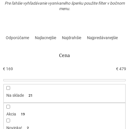
Pre ľahšie vyhľadávanie vysnívaného šperku použite filter v bočnom
menu.
R
a
Odporúčame
Najlacnejšie
Najdrahšie
Najpredávanejšie
d
e
n
Cena
i
e
€
169
€
479
p
r
o
d
Na sklade
21
u
k
t
Akcia
19
o
v
Novinka!
2