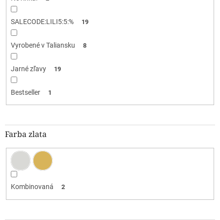
SALECODE:LILI5:5:%
19
Vyrobené v Taliansku
8
Jarné zľavy
19
Bestseller
1
Farba zlata
Kombinovaná
2