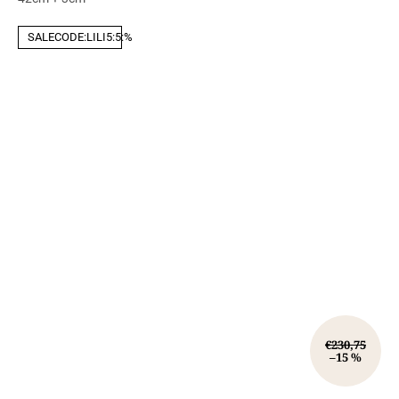
SALECODE:LILI5:5:%
€230,75
–15 %