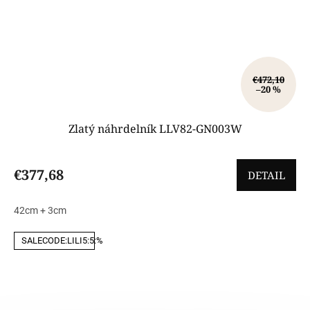
€472,10
–20 %
Zlatý náhrdelník LLV82-GN003W
€377,68
DETAIL
42cm + 3cm
SALECODE:LILI5:5:%