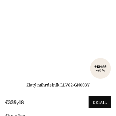
€424,35
–20 %
Zlatý náhrdelník LLV82-GN003Y
€339,48
DETAIL
42cm + 3cm