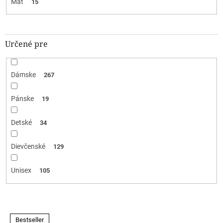
Mat
15
Určené pre
Dámske
267
Pánske
19
Detské
34
Dievčenské
129
Unisex
105
V
Bestseller