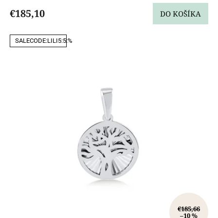
€185,10
DO KOŠÍKA
SALECODE:LILI5:5:%
€185,66
–10 %