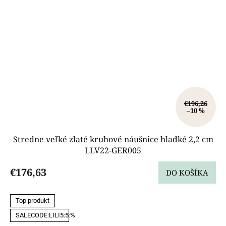
€196,26
–10 %
Stredne veľké zlaté kruhové náušnice hladké 2,2 cm
LLV22-GER005
€176,63
DO KOŠÍKA
Top produkt
SALECODE:LILI5:5:%