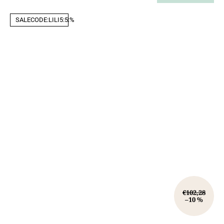
SALECODE:LILI5:5:%
€102,28
–10 %