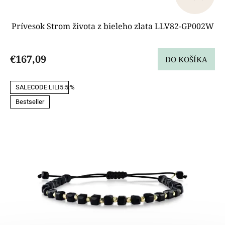
Prívesok Strom života z bieleho zlata LLV82-GP002W
€167,09
DO KOŠÍKA
SALECODE:LILI5:5:%
Bestseller