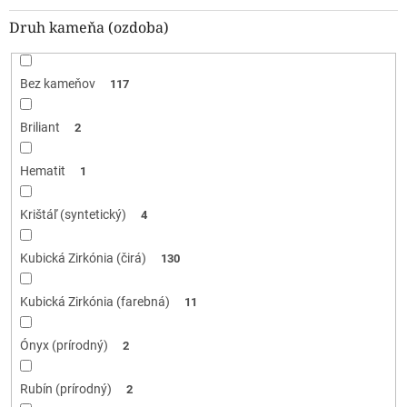
Druh kameňa (ozdoba)
Bez kameňov
117
Briliant
2
Hematit
1
Krištáľ (syntetický)
4
Kubická Zirkónia (čirá)
130
Kubická Zirkónia (farebná)
11
Ónyx (prírodný)
2
Rubín (prírodný)
2