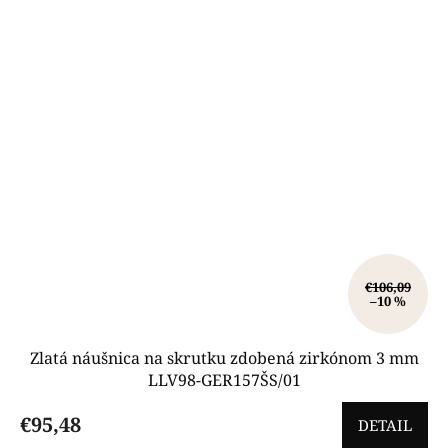
€106,09
–10 %
Zlatá náušnica na skrutku zdobená zirkónom 3 mm
LLV98-GER157ŠS/01
€95,48
DETAIL