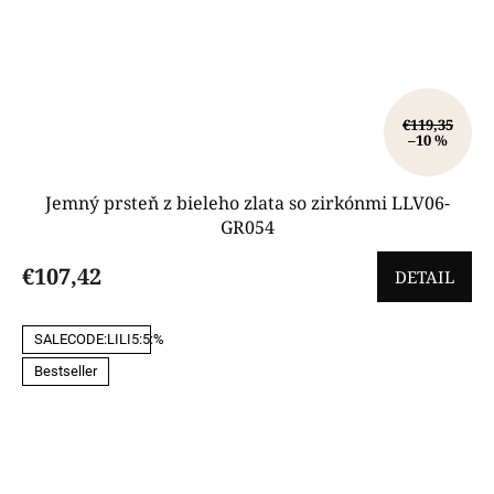
€119,35
–10 %
Jemný prsteň z bieleho zlata so zirkónmi LLV06-
GR054
€107,42
DETAIL
SALECODE:LILI5:5:%
Bestseller