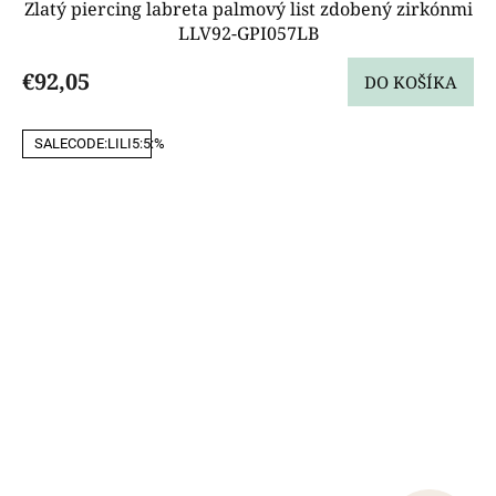
Zlatý piercing labreta palmový list zdobený zirkónmi
LLV92-GPI057LB
€92,05
DO KOŠÍKA
SALECODE:LILI5:5:%