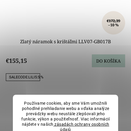
€172,39
–10 %
Zlatý náramok s krištáľmi LLV07-GB017B
€155,15
DO KOŠÍKA
SALECODE:LILI5:5:%
Používame cookies, aby sme Vám umožnili
pohodlné prehliadanie webu a vďaka analýze
prevádzky webu neustále zlepšovali jeho
funkcie, výkon a použiteľnosť. Viac informácií
nájdete v našich
zásadách ochrany osobních
údajů