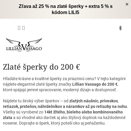
Prejsť
×
Zľava až 25 % na zlaté šperky + extra 5 % s
na
kódom LILI5
obsah
NÁKUPNÝ
KOŠÍK
Zlaté šperky do 200 €
Hľadáte krásne a kvalitné šperky za priaznivú cenu? V tejto kategórii
nájdete elegantné zlaté šperky značky
Lillian Vassago do 200 €
,
ktoré spájajú jemné spracovanie, moderný dizajn a dostupnosť.
Nájdete tu široký výber šperkov – od
zlatých náušníc, príveskov,
retiazok, prsteňov, náhrdelníkov a náramkov až po retiazky na nohu
.
Všetky sú vyrobené zo
14kt žltého, bieleho alebo kombinovaného
zlata
a sú vhodné ako darček aj ako štýlový doplnok na každodenné
nosenie. Doprajte si šperk, ktorý poteší oko aj peňaženku.