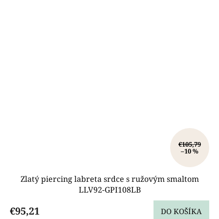
€105,79
–10 %
Zlatý piercing labreta srdce s ružovým smaltom
LLV92-GPI108LB
€95,21
DO KOŠÍKA