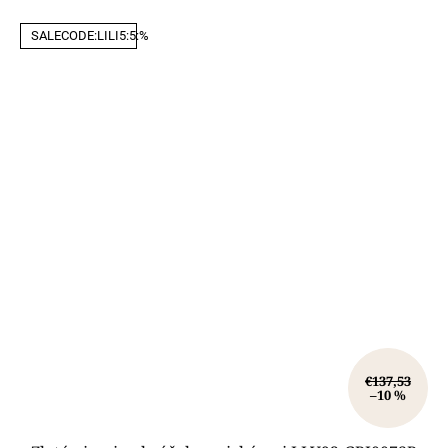
SALECODE:LILI5:5:%
€137,53
–10 %