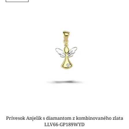
ý
p
i
s
p
r
o
d
u
k
t
o
v
Prívesok Anjelik s diamantom z kombinovaného zlata
LLV66-GP189WYD