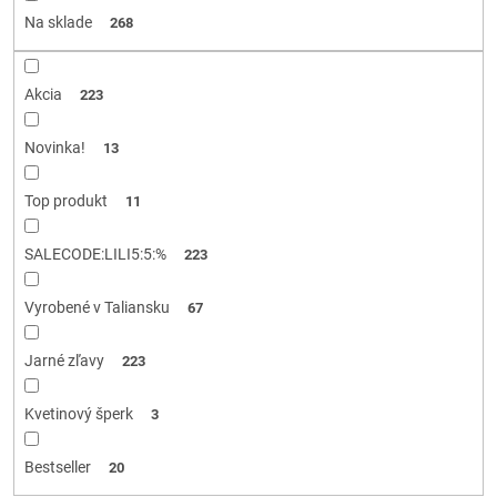
d
Na sklade
268
u
k
t
Akcia
223
o
v
Novinka!
13
Top produkt
11
SALECODE:LILI5:5:%
223
Vyrobené v Taliansku
67
Jarné zľavy
223
Kvetinový šperk
3
Bestseller
20