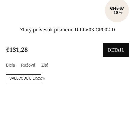
€145,87
–10 %
Zlatý prívesok písmeno D LLV03-GP002-D
€131,28
DETAIL
Biela
Ružová
Žltá
SALECODE:LILI5:5:%