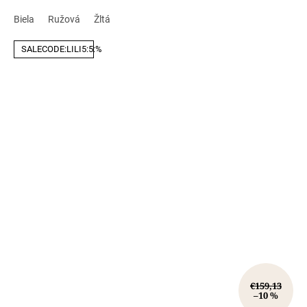
Biela
Ružová
Žltá
SALECODE:LILI5:5:%
€159,13
–10 %