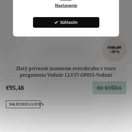
Nastavenie
Súhlasím
€106,09
–10 %
Zlatý prívesok znamenie zverokruhu v tvare
pergamenu Vodnár LLV37-GP015-Vodnár
€95,48
DO KOŠÍKA
SALECODE:LILI5:5:%