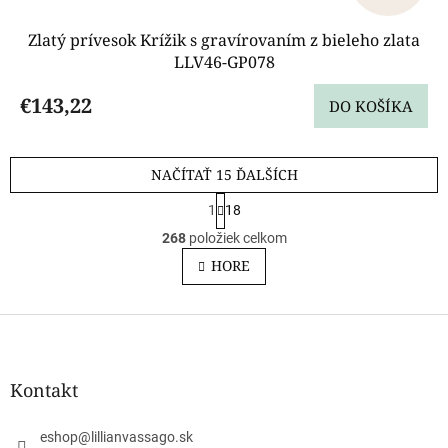
Zlatý prívesok Krížik s gravírovaním z bieleho zlata
LLV46-GP078
€143,22
DO KOŠÍKA
NAČÍTAŤ 15 ĎALŠÍCH
S
1
18
t
O
r
268
položiek celkom
v
á
l
HORE
n
á
k
o
d
v
Z
a
a
c
á
n
i
p
i
e
ä
e
Kontakt
p
t
r
i
v
eshop
@
lillianvassago.sk