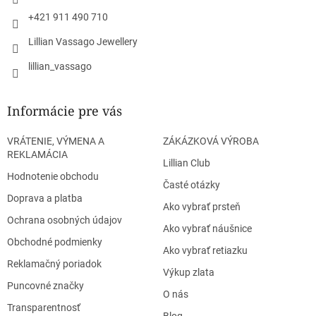
e
k
y
+421 911 490 710
v
Lillian Vassago Jewellery
ý
p
lillian_vassago
i
s
u
Informácie pre vás
VRÁTENIE, VÝMENA A
ZÁKÁZKOVÁ VÝROBA
REKLAMÁCIA
Lillian Club
Hodnotenie obchodu
Časté otázky
Doprava a platba
Ako vybrať prsteň
Ochrana osobných údajov
Ako vybrať náušnice
Obchodné podmienky
Ako vybrať retiazku
Reklamačný poriadok
Výkup zlata
Puncovné značky
O nás
Transparentnosť
Blog