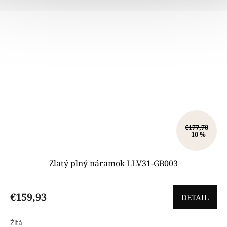
€177,70
–10 %
Zlatý plný náramok LLV31-GB003
€159,93
DETAIL
Žltá