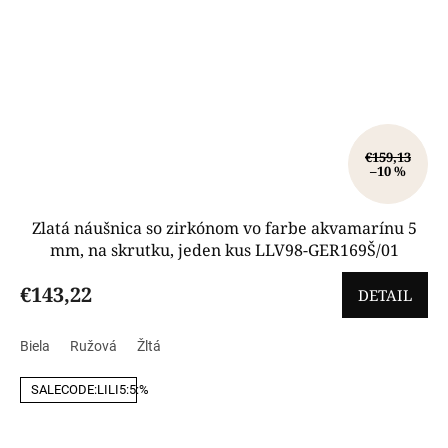
€159,13
–10 %
Zlatá náušnica so zirkónom vo farbe akvamarínu 5
mm, na skrutku, jeden kus LLV98-GER169Š/01
€143,22
DETAIL
Biela
Ružová
Žltá
SALECODE:LILI5:5:%