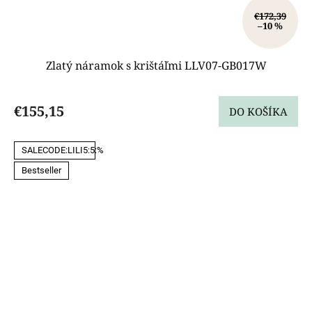
€172,39
–10 %
Zlatý náramok s krištáľmi LLV07-GB017W
€155,15
DO KOŠÍKA
SALECODE:LILI5:5:%
Bestseller