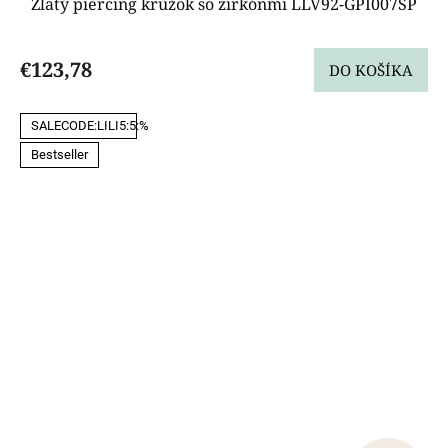
Zlatý piercing krúžok so zirkónmi LLV92-GPI007SP
€123,78
DO KOŠÍKA
SALECODE:LILI5:5:%
Bestseller