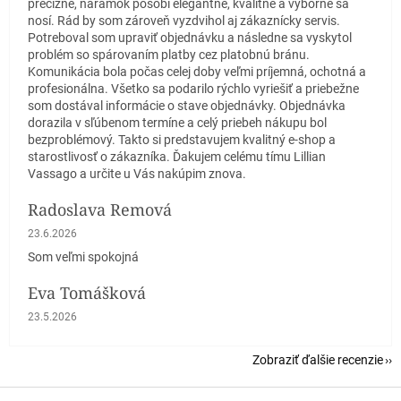
precízne, náramok pôsobí elegantne, kvalitne a výborne sa
nosí. Rád by som zároveň vyzdvihol aj zákaznícky servis.
Potreboval som upraviť objednávku a následne sa vyskytol
problém so spárovaním platby cez platobnú bránu.
Komunikácia bola počas celej doby veľmi príjemná, ochotná a
profesionálna. Všetko sa podarilo rýchlo vyriešiť a priebežne
som dostával informácie o stave objednávky. Objednávka
dorazila v sľúbenom termíne a celý priebeh nákupu bol
bezproblémový. Takto si predstavujem kvalitný e-shop a
starostlivosť o zákazníka. Ďakujem celému tímu Lillian
Vassago a určite u Vás nakúpim znova.
Radoslava Remová
Hodnotenie obchodu je 5 z 5 hviezdičiek.
23.6.2026
Som veľmi spokojná
Eva Tomášková
Hodnotenie obchodu je 5 z 5 hviezdičiek.
23.5.2026
Zobraziť ďalšie recenzie
Z