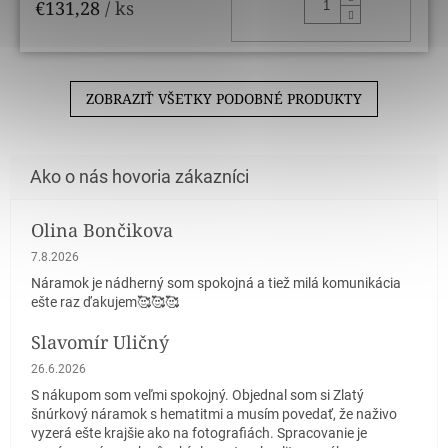
DO KOŠ
€131,28
/ ks
ZOBRAZIŤ VŠETKY PODOBNÉ PRODUKTY
Olina Bončikova
Hodnotenie obchodu je 5 z 5 hviezdičiek.
7.8.2026
Náramok je nádherný som spokojná a tiež milá komunikácia
ešte raz ďakujem🥰🥰🥰
Slavomír Uličný
Hodnotenie obchodu je 5 z 5 hviezdičiek.
26.6.2026
S nákupom som veľmi spokojný. Objednal som si Zlatý
šnúrkový náramok s hematitmi a musím povedať, že naživo
vyzerá ešte krajšie ako na fotografiách. Spracovanie je