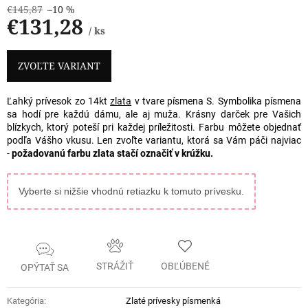
€145,87
–10 %
€131,28
/ ks
Jednotková
cena:
ZVOĽTE VARIANT
Ľahký prívesok zo 14kt
zlata
v tvare písmena S. Symbolika písmena
sa hodí pre každú dámu, ale aj muža. Krásny darček pre Vašich
blízkych, ktorý poteší pri každej príležitosti. Farbu môžete objednať
podľa Vášho vkusu. Len zvoľte variantu, ktorá sa Vám páči najviac
-
požadovanú farbu zlata stačí označiť v krúžku.
Vyberte si nižšie vhodnú retiazku k tomuto prívesku.
STRÁŽIŤ
OBĽÚBENÉ
OPÝTAŤ SA
Kategória
:
Zlaté prívesky písmenká