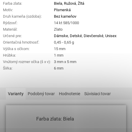
Farba zlata
:
Biela
,
Ružová
,
Žltá
Motív
:
Písmenká
Druh kameňa (ozdoba)
:
Bez kameňov
Rýdzosť
:
14 kt 585/1000
Materiál
:
Zlato
Určené pre
:
Dámske
,
Detské
,
Dievčenské
,
Unisex
Orientačná hmotnosť
:
0,45 - 0,65 g
Výška s očkom
:
15 mm
Hrúbka
:
1 mm
Vnútorný rozmer očka (š x v)
:
3 mm x 5 mm
Šírka
:
6 mm
Varianty
Podobný tovar
Hodnotenie
Súvisiaci tovar
Farba zlata: Biela