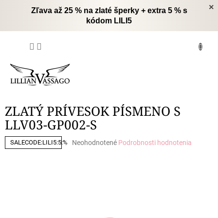
Prejsť
×
Zľava až 25 % na zlaté šperky + extra 5 % s
na
kódom LILI5
obsah
NÁKUPNÝ
KOŠÍK
ZLATÝ PRÍVESOK PÍSMENO S
LLV03-GP002-S
Priemerné
Neohodnotené
Podrobnosti hodnotenia
SALECODE:LILI5:5:%
hodnotenie
produktu
je
0,0
z
5
hviezdičiek.