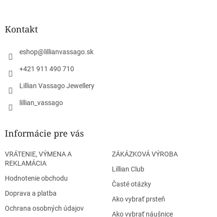
á
p
ä
Kontakt
t
i
eshop
@
lillianvassago.sk
e
+421 911 490 710
Lillian Vassago Jewellery
lillian_vassago
Informácie pre vás
VRÁTENIE, VÝMENA A
ZÁKÁZKOVÁ VÝROBA
REKLAMÁCIA
Lillian Club
Hodnotenie obchodu
Časté otázky
Doprava a platba
Ako vybrať prsteň
Ochrana osobných údajov
Ako vybrať náušnice