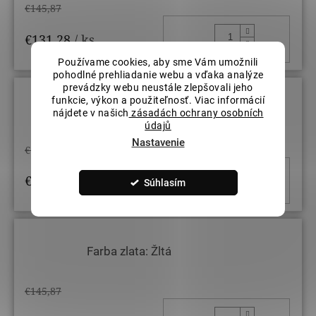
€145,87
DO KOŠ
€131,28
/ ks
Používame cookies, aby sme Vám umožnili
pohodlné prehliadanie webu a vďaka analýze
prevádzky webu neustále zlepšovali jeho
funkcie, výkon a použiteľnosť. Viac informácií
Farba zlata: Ružová
nájdete v našich
zásadách ochrany osobních
údajů
Nastavenie
€145,87
DO KOŠ
€131,28
/ ks
Súhlasím
Farba zlata: Žltá
€145,87