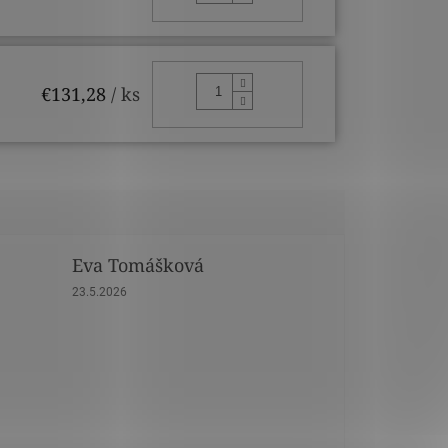
DO KOŠÍKA
€131,28
/ ks
Eva Tomášková
dičiek.
Hodnotenie obchodu je 5 z 5 hviezdičiek.
23.5.2026