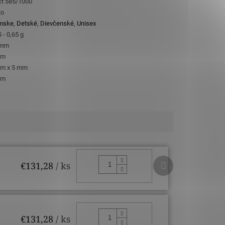
kt 585/1000
to
mske
,
Detské
,
Dievčenské
,
Unisex
 - 0,65 g
 mm
mm
m x 5 mm
mm
Ďalší
DO KOŠÍKA
€131,28
/ ks
produkt
DO KOŠÍKA
€131,28
/ ks