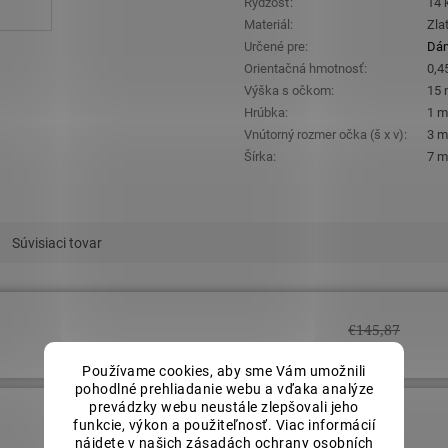
Rýdzosť
:
14 
Materiál
:
Zla
Určené pre
:
Dá
Orientačná hmotnosť
:
0,45
Výška s očkom
:
15
Hrúbka
:
1 
Vnútorný rozmer očka (š x v)
:
3 m
Šírka
:
7 
Súvisiaci tovar
€145,87
Používame cookies, aby sme Vám umožnili
pohodlné prehliadanie webu a vďaka analýze
prevádzky webu neustále zlepšovali jeho
funkcie, výkon a použiteľnosť. Viac informácií
€145,87
nájdete v našich
zásadách ochrany osobních