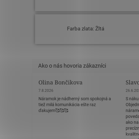
Farba zlata: Žltá
Olina Bončikova
Slav
Hodnotenie obchodu je 5 z 5 hviezdičiek.
Hodnote
7.8.2026
26.6.2
Náramok je nádherný som spokojná a
S náku
tiež milá komunikácia ešte raz
Objedn
ďakujem🥰🥰🥰
náramo
povedať
ako na
precíz
kvalit