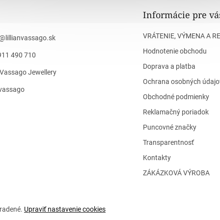
Informácie pre vá
VRÁTENIE, VÝMENA A R
@
lillianvassago.sk
Hodnotenie obchodu
911 490 710
Doprava a platba
n Vassago Jewellery
Ochrana osobných údajo
n_vassago
Obchodné podmienky
Reklamačný poriadok
Puncovné značky
Transparentnosť
Kontakty
ZÁKÁZKOVÁ VÝROBA
hradené.
Upraviť nastavenie cookies