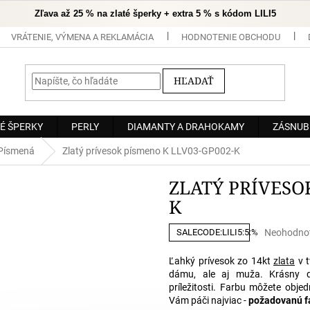
Zľava až 25 % na zlaté šperky + extra 5 % s kódom LILI5
VRÁTENIE, VÝMENA A REKLAMÁCIA
HODNOTENIE OBCHODU
HĽADAŤ
É ŠPERKY
PERLY
DIAMANTY A DRAHOKAMY
ZÁSNUB
Písmená
Zlatý prívesok písmeno K LLV03-GP002-K
ZLATÝ PRÍVESO
K
Priemerné
Neohodno
SALECODE:LILI5:5:%
hodnoteni
produktu
Ľahký prívesok zo 14kt
zlata
v t
je
dámu, ale aj muža. Krásny da
0,0
príležitosti. Farbu môžete obje
z
Vám páči najviac -
požadovanú fa