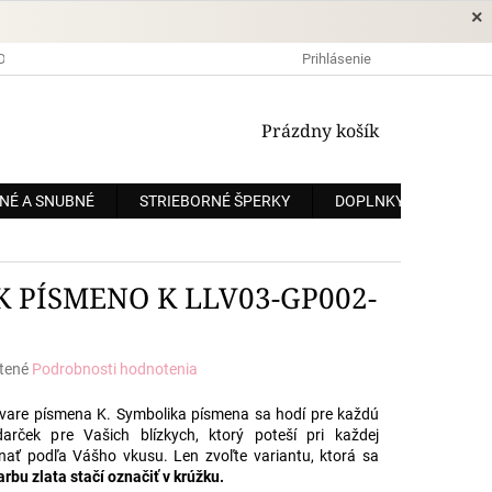
×
DOPRAVA A PLATBA
OCHRANA OSOBNÝCH ÚDAJOV
Prihlásenie
OBCHODNÉ
NÁKUPNÝ
Prázdny košík
KOŠÍK
NÉ A SNUBNÉ
STRIEBORNÉ ŠPERKY
DOPLNKY
ZÁKÁ
K PÍSMENO K LLV03-GP002-
tené
Podrobnosti hodnotenia
e
vare písmena K. Symbolika písmena sa hodí pre každú
rček pre Vašich blízkych, ktorý poteší pri každej
dnať podľa Vášho vkusu. Len zvoľte variantu, ktorá sa
rbu zlata stačí označiť v krúžku.