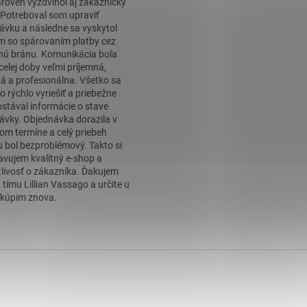
roveň vyzdvihol aj zákaznícky
. Potreboval som upraviť
ávku a následne sa vyskytol
m so spárovaním platby cez
nú bránu. Komunikácia bola
celej doby veľmi príjemná,
á a profesionálna. Všetko sa
o rýchlo vyriešiť a priebežne
stával informácie o stave
ávky. Objednávka dorazila v
om termíne a celý priebeh
 bol bezproblémový. Takto si
avujem kvalitný e-shop a
tlivosť o zákazníka. Ďakujem
 tímu Lillian Vassago a určite u
kúpim znova.