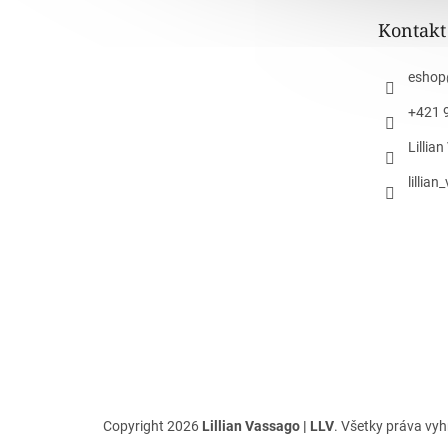
t
Kontakt
i
e
eshop
+421 
Lillia
lillia
Copyright 2026
Lillian Vassago | LLV
. Všetky práva vy