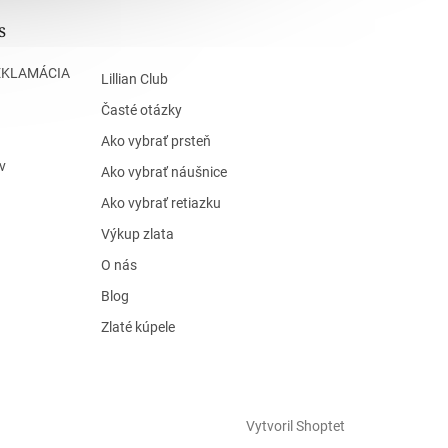
s
EKLAMÁCIA
Lillian Club
Časté otázky
Ako vybrať prsteň
v
Ako vybrať náušnice
Ako vybrať retiazku
Výkup zlata
O nás
Blog
Zlaté kúpele
Vytvoril Shoptet