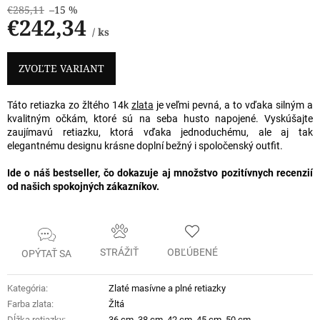
€285,11
–15 %
€242,34
/ ks
Jednotková
cena:
ZVOĽTE VARIANT
Táto retiazka zo žltého 14k
zlata
je veľmi pevná, a to vďaka silným a
kvalitným očkám, ktoré sú na seba husto napojené. Vyskúšajte
zaujímavú retiazku, ktorá vďaka jednoduchému, ale aj tak
elegantnému designu krásne doplní bežný i spoločenský outfit.
Ide o náš bestseller, čo dokazuje aj množstvo pozitívnych recenzií
od našich spokojných zákazníkov.
STRÁŽIŤ
OBĽÚBENÉ
OPÝTAŤ SA
Kategória
:
Zlaté masívne a plné retiazky
Farba zlata
:
Žltá
Dĺžka retiazky
:
36 cm
,
38 cm
,
42 cm
,
45 cm
,
50 cm