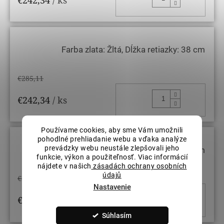
Farba zlata: Žltá, Dĺžka retiazky: 38 cm
€285,11
DO KOŠ
€242,34
/ ks
Používame cookies, aby sme Vám umožnili
pohodlné prehliadanie webu a vďaka analýze
prevádzky webu neustále zlepšovali jeho
Farba zlata: Žltá, Dĺžka retiazky: 42 cm
funkcie, výkon a použiteľnosť. Viac informácií
nájdete v našich
zásadách ochrany osobních
údajů
€285,11
Nastavenie
DO KOŠ
€242,34
/ ks
Súhlasím