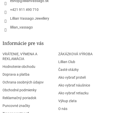
eshop
@
lillianvassago.sk
e
+421 911 490 710
Lillian Vassago Jewellery
lillian_vassago
Informácie pre vás
VRÁTENIE, VÝMENA A
ZÁKÁZKOVÁ VÝROBA
REKLAMÁCIA
Lillian Club
Hodnotenie obchodu
Časté otázky
Doprava a platba
Ako vybrať prsteň
Ochrana osobných údajov
Ako vybrať náušnice
Obchodné podmienky
Ako vybrať retiazku
Reklamačný poriadok
Výkup zlata
Puncovné značky
O nás