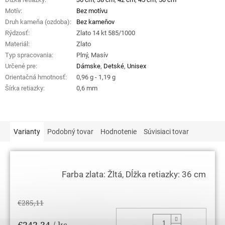
Motív
:
Bez motívu
Druh kameňa (ozdoba)
:
Bez kameňov
Rýdzosť
:
Zlato 14 kt 585/1000
Materiál
:
Zlato
Typ spracovania
:
Plný, Masív
Určené pre
:
Dámske
,
Detské
,
Unisex
Orientačná hmotnosť
:
0,96 g - 1,19 g
Šírka retiazky
:
0,6 mm
Varianty
Podobný tovar
Hodnotenie
Súvisiaci tovar
Farba zlata: Žltá, Dĺžka retiazky: 36 cm
€285,11
DO KOŠ
€242,34
/ ks