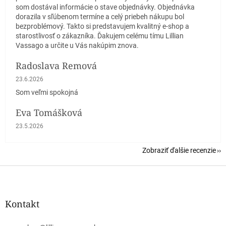
som dostával informácie o stave objednávky. Objednávka
dorazila v sľúbenom termíne a celý priebeh nákupu bol
bezproblémový. Takto si predstavujem kvalitný e-shop a
starostlivosť o zákazníka. Ďakujem celému tímu Lillian
Vassago a určite u Vás nakúpim znova.
Radoslava Remová
Hodnotenie obchodu je 5 z 5 hviezdičiek.
23.6.2026
Som veľmi spokojná
Eva Tomášková
Hodnotenie obchodu je 5 z 5 hviezdičiek.
23.5.2026
Zobraziť ďalšie recenzie
Z
á
p
ä
Kontakt
t
i