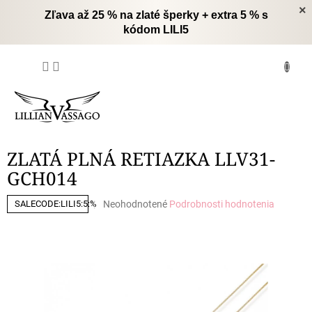
Prejsť
×
Zľava až 25 % na zlaté šperky + extra 5 % s
na
kódom LILI5
obsah
NÁKUPNÝ
KOŠÍK
ZLATÁ PLNÁ RETIAZKA LLV31-
GCH014
Priemerné
Neohodnotené
Podrobnosti hodnotenia
SALECODE:LILI5:5:%
hodnotenie
produktu
je
0,0
z
5
hviezdičiek.