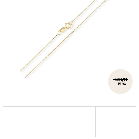
€285,11
–15 %