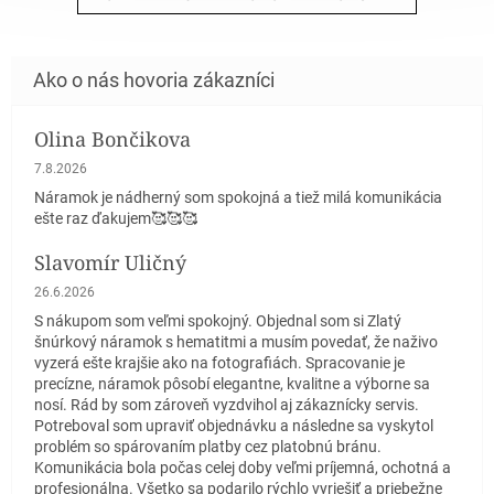
Olina Bončikova
Hodnotenie obchodu je 5 z 5 hviezdičiek.
7.8.2026
Náramok je nádherný som spokojná a tiež milá komunikácia
ešte raz ďakujem🥰🥰🥰
Slavomír Uličný
Hodnotenie obchodu je 5 z 5 hviezdičiek.
26.6.2026
S nákupom som veľmi spokojný. Objednal som si Zlatý
šnúrkový náramok s hematitmi a musím povedať, že naživo
vyzerá ešte krajšie ako na fotografiách. Spracovanie je
precízne, náramok pôsobí elegantne, kvalitne a výborne sa
nosí. Rád by som zároveň vyzdvihol aj zákaznícky servis.
Potreboval som upraviť objednávku a následne sa vyskytol
problém so spárovaním platby cez platobnú bránu.
Komunikácia bola počas celej doby veľmi príjemná, ochotná a
profesionálna. Všetko sa podarilo rýchlo vyriešiť a priebežne