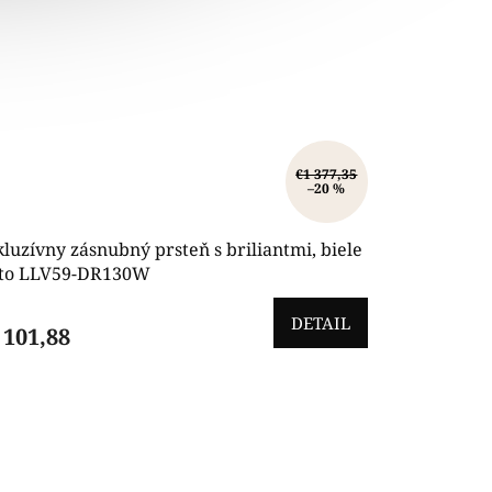
€1 377,35
–20 %
luzívny zásnubný prsteň s briliantmi, biele
ato LLV59-DR130W
DETAIL
 101,88