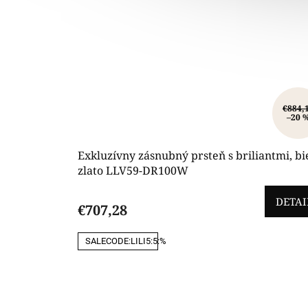
€884,
–20 
Exkluzívny zásnubný prsteň s briliantmi, bi
zlato LLV59-DR100W
DETAI
€707,28
SALECODE:LILI5:5:%