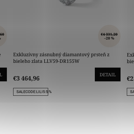
,60
€4 331,20
%
–20 %
e
Exkluzívny zásnubný diamantový prsteň z
Exk
bieleho zlata LLV59-DR155W
bi
L
DETAIL
€3 464,96
€2
SALECODE:LILI5:5:%
SA