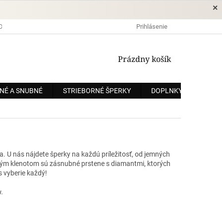
×
DOPRAVA A PLATBA
OCHRANA OSOBNÝCH ÚDAJOV
Prihlásenie
OBCHODNÉ
NÁKUPNÝ
Prázdny košík
KOŠÍK
NÉ A SNUBNÉ
STRIEBORNÉ ŠPERKY
DOPLNKY
ZÁKÁ
a.
U nás nájdete šperky na každú príležitosť, od jemných
m klenotom sú zásnubné prstene s diamantmi, ktorých
s vyberie každý!
.