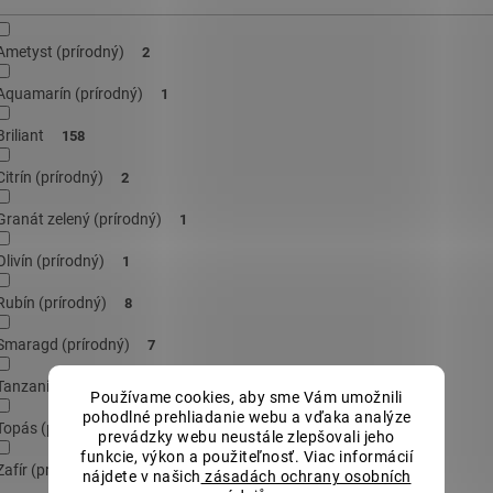
Ametyst (prírodný)
2
Aquamarín (prírodný)
1
Briliant
158
Citrín (prírodný)
2
Granát zelený (prírodný)
1
Olivín (prírodný)
1
Rubín (prírodný)
8
Smaragd (prírodný)
7
Tanzanit (prírodný)
4
Používame cookies, aby sme Vám umožnili
pohodlné prehliadanie webu a vďaka analýze
Topás (prírodný)
3
prevádzky webu neustále zlepšovali jeho
funkcie, výkon a použiteľnosť. Viac informácií
Zafír (prírodný)
6
nájdete v našich
zásadách ochrany osobních