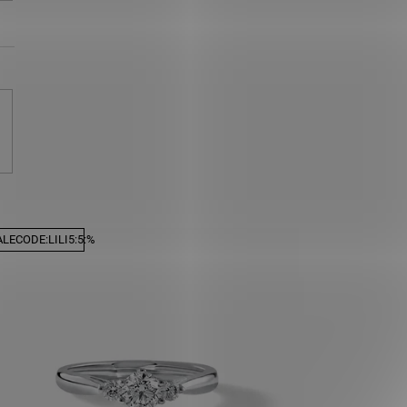
LECODE:LILI5:5:%