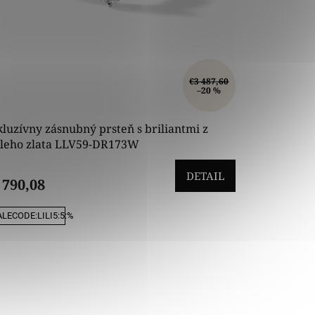
€3 487,60
–20 %
luzívny zásnubný prsteň s briliantmi z
eleho zlata LLV59-DR173W
DETAIL
 790,08
LECODE:LILI5:5:%