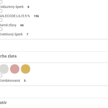
Exkluzívny šperk
8
SALECODE:LILI5:5:%
156
Jarné zľavy
66
Kvetinový šperk
7
rba zlata
Kombinovaná
5
otív