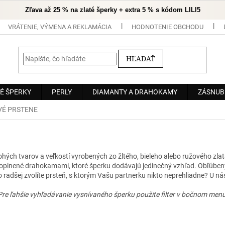
Zľava až 25 % na zlaté šperky + extra 5 % s kódom LILI5
VRÁTENIE, VÝMENA A REKLAMÁCIA
HODNOTENIE OBCHODU
HĽADAŤ
É ŠPERKY
PERLY
DIAMANTY A DRAHOKAMY
ZÁSNUB
É PRSTENE
hých tvarov a veľkostí vyrobených zo žltého, bieleho alebo ružového zlat
e doplnené drahokamami, ktoré šperku dodávajú jedinečný vzhľad.
Obľúbený
 radšej zvolíte prsteň, s ktorým Vašu partnerku nikto neprehliadne?
U ná
Pre ľahšie vyhľadávanie vysnívaného šperku použite filter v bočnom menu