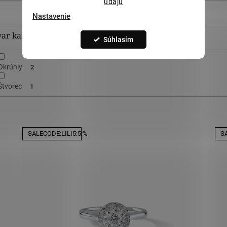
údajů
Nastavenie
var kameňa
Súhlasím
Okrúhly
2
Štvorec
1
SALECODE:LILI5:5:%
SA