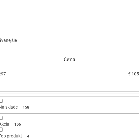
ávanejšie
Cena
297
€
105
Na sklade
158
Akcia
156
Top produkt
4