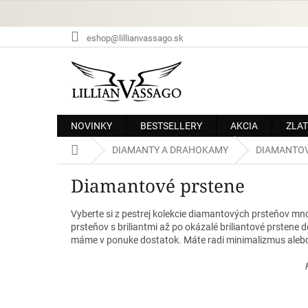
Prejsť
na
obsah
eshop@lillianvassago.sk
NOVINKY
BESTSELLERY
AKCIA
ZLAT
Domov
DIAMANTY A DRAHOKAMY
DIAMANTOV
Diamantové prstene
Vyberte si z pestrej kolekcie diamantových prsteňov mno
prsteňov s briliantmi až po okázalé briliantové prsten
máme v ponuke dostatok.
Máte radi minimalizmus alebo