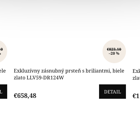
10
€823,10
%
–20 %
ele
Exkluzívny zásnubný prsteň s briliantmi, biele
Exk
zlato LLV59-DR124W
zl
L
DETAIL
€658,48
€1