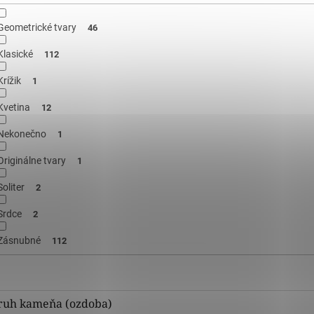
Geometrické tvary
46
Klasické
112
Krížik
1
Kvetina
12
Nekonečno
1
Originálne tvary
1
Soliter
2
Srdce
2
Zásnubné
112
ruh kameňa (ozdoba)