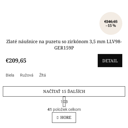
€246,65
–15 %
Zlaté náušnice na puzetu so zirkónom 3,5 mm LLV98-
GER159P
€209,65
DETAIL
Biela
Ružová
Žltá
NAČÍTAŤ 15 ĎALŠÍCH
S
1
3
t
O
r
41
položiek celkom
v
á
l
HORE
n
á
k
o