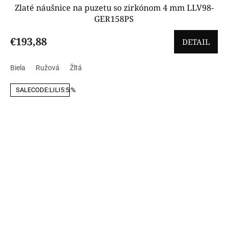
Zlaté náušnice na puzetu so zirkónom 4 mm LLV98-
GER158PS
€193,88
DETAIL
Biela
Ružová
Žltá
SALECODE:LILI5:5:%