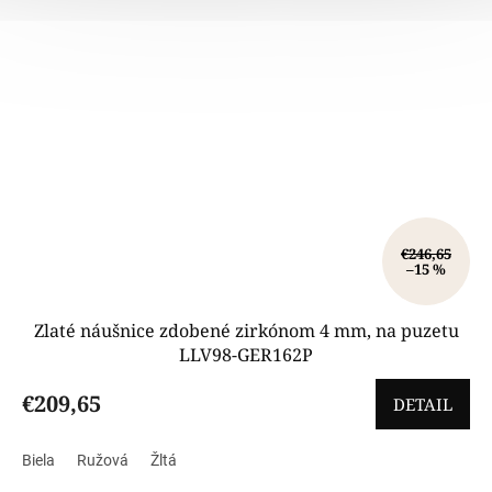
€246,65
–15 %
Zlaté náušnice zdobené zirkónom 4 mm, na puzetu
LLV98-GER162P
€209,65
DETAIL
Biela
Ružová
Žltá