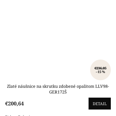
€236,05
–15 %
Zlaté náušnice na skrutku zdobené opalitom LLV98-
GER172Š
€200,64
DETAIL