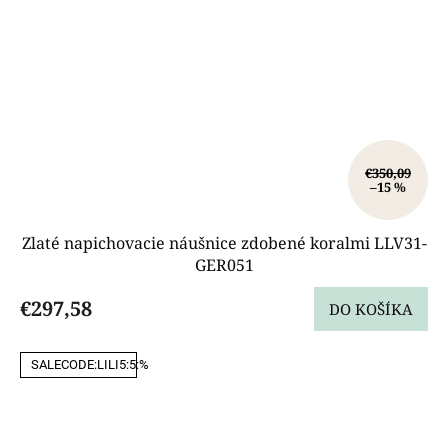
€350,09
–15 %
Zlaté napichovacie náušnice zdobené koralmi LLV31-
GER051
€297,58
DO KOŠÍKA
SALECODE:LILI5:5:%