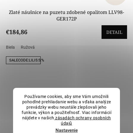
Zlaté náušnice na puzetu zdobené opalitom LLV98-
GER172P
€184,86
DETAIL
Biela
Ružová
SALECODE:LILI5:5:%
Používame cookies, aby sme Vám umožnili
pohodlné prehliadanie webu a vďaka analýze
prevádzky webu neustále zlepšovali jeho
funkcie, výkon a použiteľnosť. Viac informácií
nájdete v našich
zásadách ochrany osobních
údajů
Nastavenie