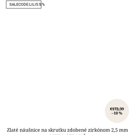
SALECODE:LILI5:5:%
€172,39
–10 %
Zlaté náušnice na skrutku zdobené zirkónom 2,5 mm