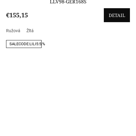
LLV98-GER168Š
€155,15
DETAIL
Ružová
Žltá
SALECODE:LILI5:5:%