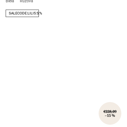
Biela
Ružová
SALECODE:LILI5:5:%
€228,09
–15 %