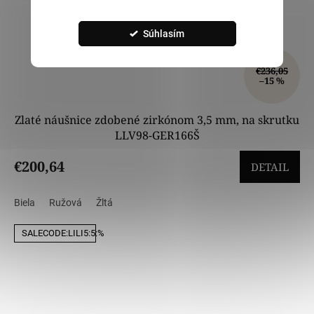
Súhlasím
€236,05
–15 %
Zlaté náušnice zdobené zirkónom 3,5 mm, na skrutku
LLV98-GER166Š
€200,64
DETAIL
Biela
Ružová
Žltá
SALECODE:LILI5:5:%