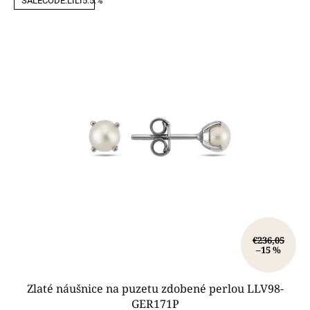
SALECODE:LILI5:5:%
€236,05
–15 %
Zlaté náušnice na puzetu zdobené perlou LLV98-
GER171P