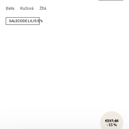
Biela
Ružová
Žltá
SALECODE:LILI5:5:%
€217,48
–15 %