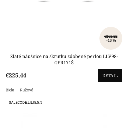
t
o
v
€265,22
–15 %
Zlaté náušnice na skrutku zdobené perlou LLV98-
GER171Š
€225,44
DETAIL
Biela
Ružová
SALECODE:LILI5:5:%