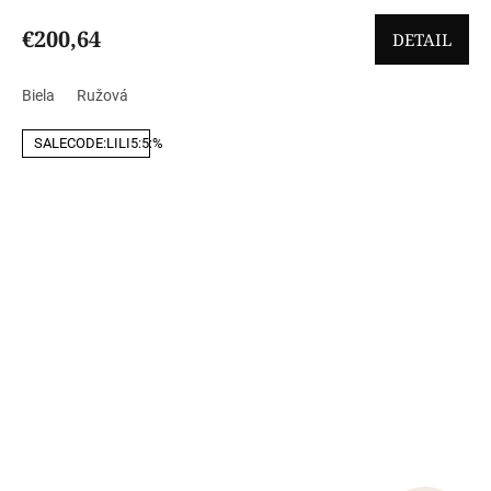
€200,64
DETAIL
Biela
Ružová
SALECODE:LILI5:5:%