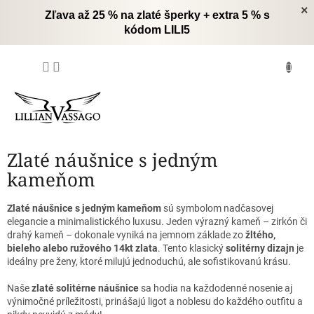
Prejsť
×
Zľava až 25 % na zlaté šperky + extra 5 % s
na
kódom LILI5
obsah
NÁKUPNÝ
KOŠÍK
Zlaté náušnice s jedným
kameňom
Zlaté náušnice s jedným kameňom
sú symbolom nadčasovej
elegancie a minimalistického luxusu.
Jeden výrazný kameň – zirkón či
drahý kameň – dokonale vyniká na jemnom základe zo
žltého,
bieleho alebo ružového 14kt zlata
.
Tento klasický
solitérny dizajn
je
ideálny pre ženy, ktoré milujú jednoduchú, ale sofistikovanú krásu.
Naše
zlaté solitérne náušnice
sa hodia na každodenné nosenie aj
výnimočné príležitosti, prinášajú ligot a noblesu do každého outfitu a