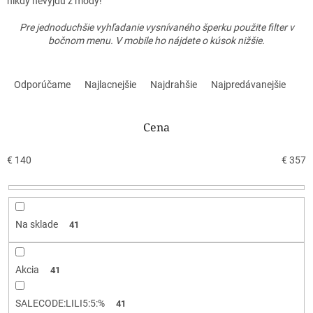
nikdy nevyjdú z módy!
Pre jednoduchšie vyhľadanie vysnívaného šperku použite filter v
bočnom menu. V mobile ho nájdete o kúsok nižšie.
R
a
Odporúčame
Najlacnejšie
Najdrahšie
Najpredávanejšie
d
e
n
Cena
i
e
€
140
€
357
p
r
o
d
Na sklade
41
u
k
t
Akcia
41
o
v
SALECODE:LILI5:5:%
41