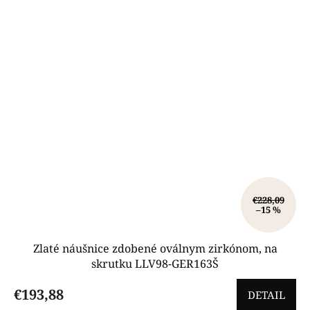
€228,09
–15 %
Zlaté náušnice zdobené oválnym zirkónom, na
skrutku LLV98-GER163Š
€193,88
DETAIL