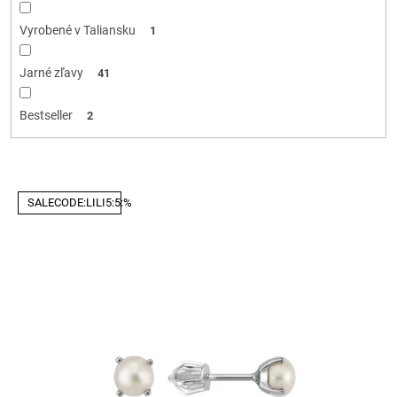
Vyrobené v Taliansku
1
Jarné zľavy
41
Bestseller
2
V
SALECODE:LILI5:5:%
ý
p
i
s
p
r
o
d
u
k