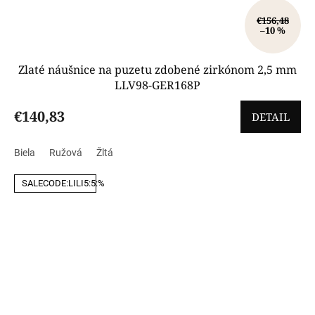
€156,48
–10 %
Zlaté náušnice na puzetu zdobené zirkónom 2,5 mm
LLV98-GER168P
€140,83
DETAIL
Biela
Ružová
Žltá
SALECODE:LILI5:5:%