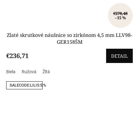
€278,48
–15 %
Zlaté skrutkové náušnice so zirkónom 4,5 mm LLV98-
GER158ŠM
€236,71
DETAIL
Biela
Ružová
Žltá
SALECODE:LILI5:5:%