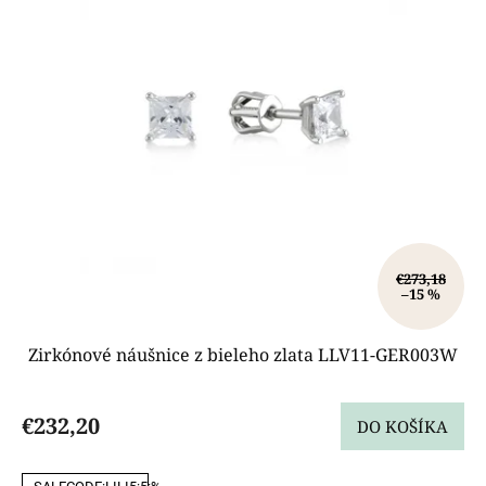
€273,18
–15 %
Zirkónové náušnice z bieleho zlata LLV11-GER003W
€232,20
DO KOŠÍKA