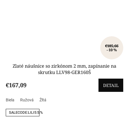
€185,66
–10 %
Zlaté náušnice so zirkónom 2 mm, zapínanie na
skrutku LLV98-GER160Š
€167,09
DETAIL
Biela
Ružová
Žltá
SALECODE:LILI5:5:%