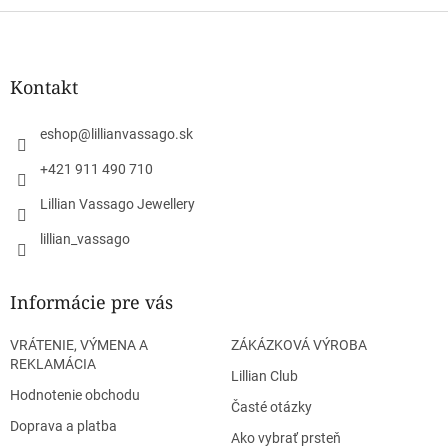
d
v
Z
a
a
c
á
n
i
p
i
e
ä
e
Kontakt
p
t
r
i
v
eshop
@
lillianvassago.sk
e
k
y
+421 911 490 710
v
Lillian Vassago Jewellery
ý
p
lillian_vassago
i
s
u
Informácie pre vás
VRÁTENIE, VÝMENA A
ZÁKÁZKOVÁ VÝROBA
REKLAMÁCIA
Lillian Club
Hodnotenie obchodu
Časté otázky
Doprava a platba
Ako vybrať prsteň