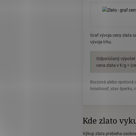
Graf vývoja ceny zlata s
vývoja trhu.
Odporúčaný výpočet p
cena zlata v €/g = (
Burzová alebo spotová c
hmotnosť, stav šperku, n
Kde zlato vy
Výkup zlata prebieha osobne