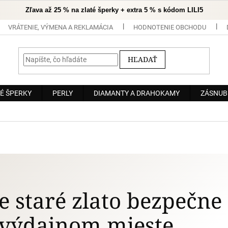
Zľava až 25 % na zlaté šperky + extra 5 % s kódom LILI5
VRÁTENIE, VÝMENA A REKLAMÁCIA
HODNOTENIE OBCHODU
HĽADAŤ
É ŠPERKY
PERLY
DIAMANTY A DRAHOKAMY
ZÁSNUB
e staré zlato bezpečne
výdajnom mieste