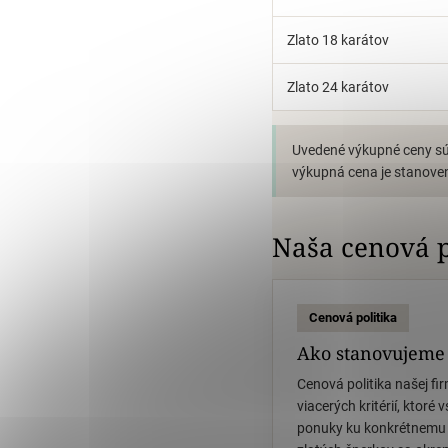
Zlato 18 karátov
Zlato 24 karátov
Uvedené výkupné ceny sú 
výkupná cena je stanoven
Naša cenová p
Cenová politika
Ako stanovujeme
Cenová politika našej fi
viacerých kritérií, ktoré
ponuky ku konkrétnemu 