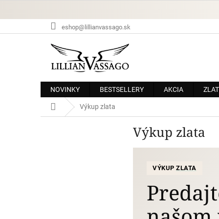
Prejsť
na
obsah
eshop@lillianvassago.sk
NOVINKY
BESTSELLERY
AKCIA
ZLAT
Domov
Výkup zlata
Výkup zlata
VÝKUP
ZLATA
Predajt
našom 