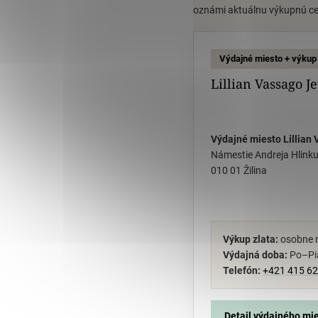
oznámi aktuálnu výkupnú c
Výdajné miesto + výkup
Lillian Vassago Je
Výdajné miesto Lillian 
Námestie Andreja Hlink
010 01 Žilina
Výkup zlata:
osobne 
Výdajná doba:
Po–Pi
Telefón:
+421 415 62
Detail výdajného mi