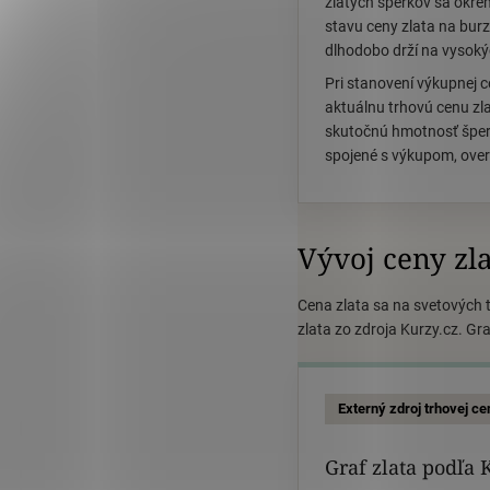
zlatých šperkov sa okre
stavu ceny zlata na burz
dlhodobo drží na vysoký
Pri stanovení výkupnej
aktuálnu trhovú cenu zl
skutočnú hmotnosť šperk
spojené s výkupom, ove
Vývoj ceny zl
Cena zlata sa na svetových 
zlata zo zdroja Kurzy.cz. Gr
Externý zdroj trhovej ce
Graf zlata podľa 