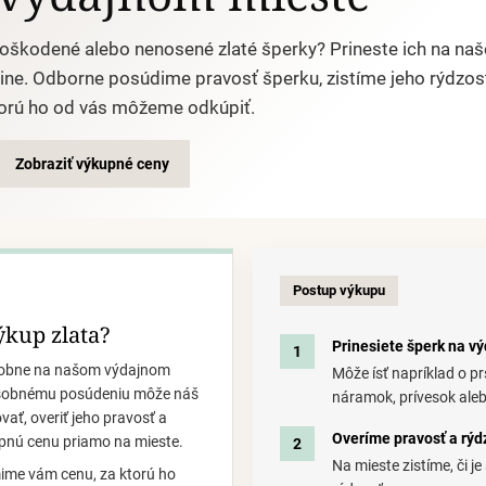
oškodené alebo nenosené zlaté šperky? Prineste ich na naš
Žiline. Odborne posúdime pravosť šperku, zistíme jeho rýdz
torú ho od vás môžeme odkúpiť.
Zobraziť výkupné ceny
Postup výkupu
ýkup zlata?
Prinesiete šperk na v
sobne na našom výdajnom
Môže ísť napríklad o pr
 osobnému posúdeniu môže náš
náramok, prívesok alebo
vať, overiť jeho pravosť a
Overíme pravosť a rýd
pnú cenu priamo na mieste.
Na mieste zistíme, či j
mime vám cenu, za ktorú ho