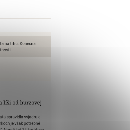
ata na trhu. Konečná
tnosti.
 líši od burzovej
ta spravidla vyjadruje
rkoch je však potrebné
ť. Napríklad 14-karátové