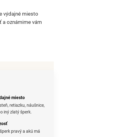
e výdajné miesto
osť a oznámime vám
ýdajné miesto
steň, retiazku, náušnice,
 iný zlatý šperk.
zosť
e šperk pravý a akú má