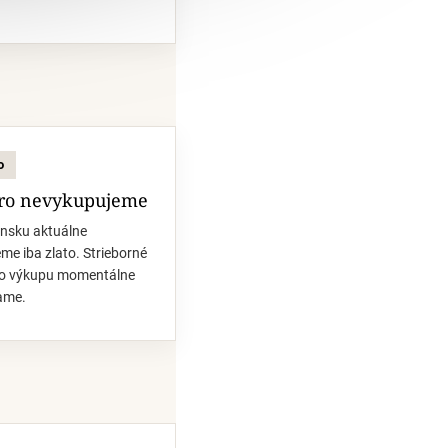
o
bro nevykupujeme
ensku aktuálne
me iba zlato. Strieborné
do výkupu momentálne
ame.