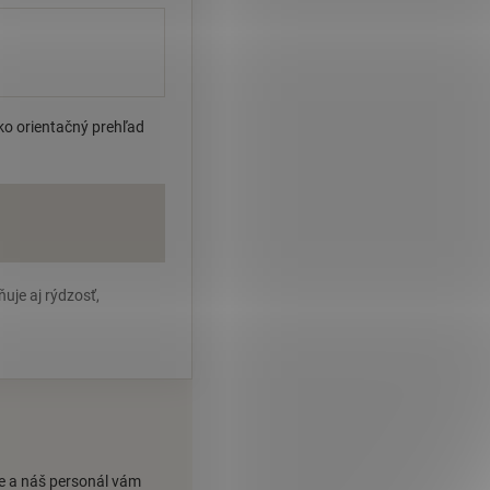
ako orientačný prehľad
uje aj rýdzosť,
ie a náš personál vám