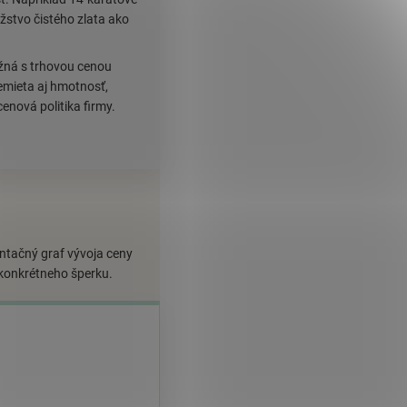
stvo čistého zlata ako
ožná s trhovou cenou
emieta aj hmotnosť,
cenová politika firmy.
entačný graf vývoja ceny
 konkrétneho šperku.