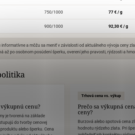
750/1000
77 € / g
900/1000
92,30 € / g
informatívne a môžu sa meniť v závislosti od aktuálneho vývoja ceny zl
á až po osobnom posúdení šperku, overení jeho pravosti, rýdzosti a hmo
olitika
Trhová cena vs. výkup
 výkupnú cenu?
Prečo sa výkupná cena
ceny?
rmy je tvorená na základe
Burzová alebo spotová cena zla
 vstupujú do tvorby cenovej
hodnotu rýdzeho zlata. Pri špe
produktu alebo šperku. Cena
zohľadniť ich konkrétnu rýdzos