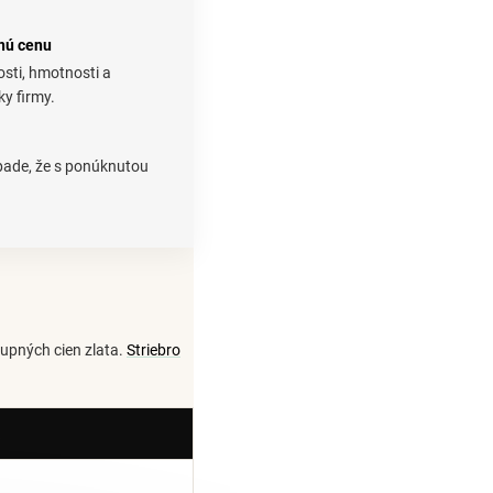
nú cenu
osti, hmotnosti a
ky firmy.
ípade, že s ponúknutou
kupných cien zlata.
Striebro
a