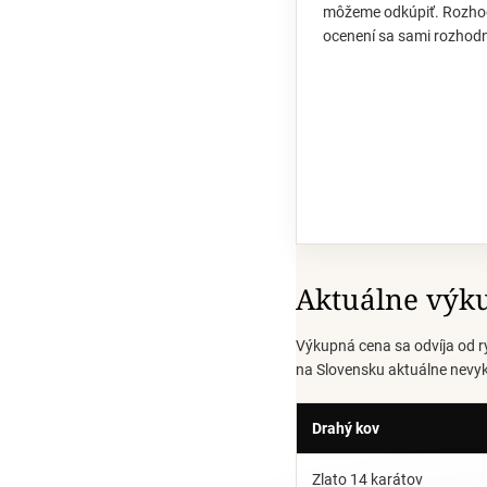
môžeme odkúpiť. Rozhod
ocenení sa sami rozhodn
Aktuálne výku
Výkupná cena sa odvíja od r
na Slovensku aktuálne nevy
Drahý kov
Zlato 14 karátov