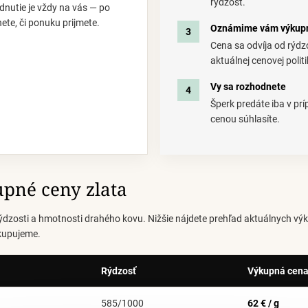
rýdzosť.
nutie je vždy na vás — po
ete, či ponuku prijmete.
Oznámime vám výkup
Cena sa odvíja od rýdz
aktuálnej cenovej politi
Vy sa rozhodnete
Šperk predáte iba v pr
cenou súhlasíte.
pné ceny zlata
ýdzosti a hmotnosti drahého kovu. Nižšie nájdete prehľad aktuálnych vý
kupujeme.
Rýdzosť
Výkupná cen
585/1000
62 € / g