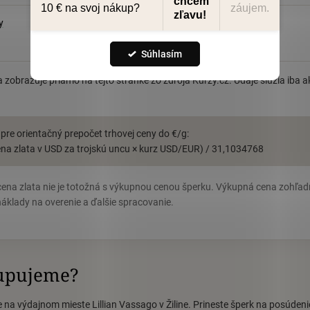
chcem
údajů
10 € na svoj nákup?
záujem.
zľavu!
Nastavenie
Komodity a deriváty
zo stránok
Kurzy.cz
Súhlasím
a zobrazuje priamo na tejto stránke zo zdroja Kurzy.cz. Údaje slúžia iba 
re orientačný prepočet trhovej ceny do €/g:
cena zlata v USD za trojskú uncu × kurz USD/EUR) / 31,1034768
ena zlata nie je totožná s výkupnou cenou šperku. Výkupná cena zohľadň
áklady na overenie a ďalšie spracovanie.
kupujeme?
 na výdajnom mieste Lillian Vassago v Žiline. Prineste šperk na posúden