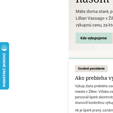
Máte doma staré, p
Lillian Vassago v 
výkupnú cenu, za k
Kde vykupujeme
Osobné posúdenie
Ako prebieha v
Výkup zlata prebieha o
mieste v Žiline. Vďaka
personál šperk skontrolo
stanoviť konkrétnu výku
Ak je šperk pravý, ozná