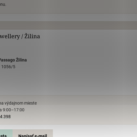
enu.
wellery / Žilina
Vassago Žilina
u 1056/5
na výdajnom mieste
a 9:00–17:00
4 398
esta
Napísať e-mail