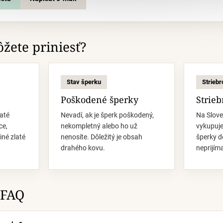
žete priniesť?
Stav šperku
Striebr
Poškodené šperky
Strie
até
Nevadí, ak je šperk poškodený,
Na Slov
ce,
nekompletný alebo ho už
vykupuje
iné zlaté
nenosíte. Dôležitý je obsah
šperky 
drahého kovu.
neprijím
 FAQ