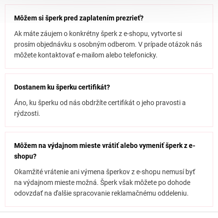
Môžem si šperk pred zaplatením prezrieť?
Ak máte záujem o konkrétny šperk z e-shopu, vytvorte si
prosím objednávku s osobným odberom. V prípade otázok nás
môžete kontaktovať e-mailom alebo telefonicky.
Dostanem ku šperku certifikát?
Áno, ku šperku od nás obdržíte certifikát o jeho pravosti a
rýdzosti.
Môžem na výdajnom mieste vrátiť alebo vymeniť šperk z e-
shopu?
Okamžité vrátenie ani výmena šperkov z e-shopu nemusí byť
na výdajnom mieste možná. Šperk však môžete po dohode
odovzdať na ďalšie spracovanie reklamačnému oddeleniu.
Z