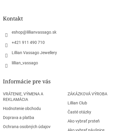
á
p
ä
Kontakt
t
i
eshop
@
lillianvassago.sk
e
+421 911 490 710
Lillian Vassago Jewellery
lillian_vassago
Informácie pre vás
VRÁTENIE, VÝMENA A
ZÁKÁZKOVÁ VÝROBA
REKLAMÁCIA
Lillian Club
Hodnotenie obchodu
Časté otázky
Doprava a platba
Ako vybrať prsteň
Ochrana osobných údajov
Ako vybrať náušnice