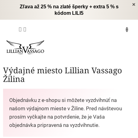
Prejsť
×
Zľava až 25 % na zlaté šperky + extra 5 % s
na
kódom LILI5
obsah
NÁKUPNÝ
KOŠÍK
Výdajné miesto Lillian Vassago
Žilina
Objednávku z e-shopu si môžete vyzdvihnúť na
našom výdajnom mieste v Žiline. Pred návštevou
prosím vyčkajte na potvrdenie, že je Vaša
objednávka pripravená na vyzdvihnutie.