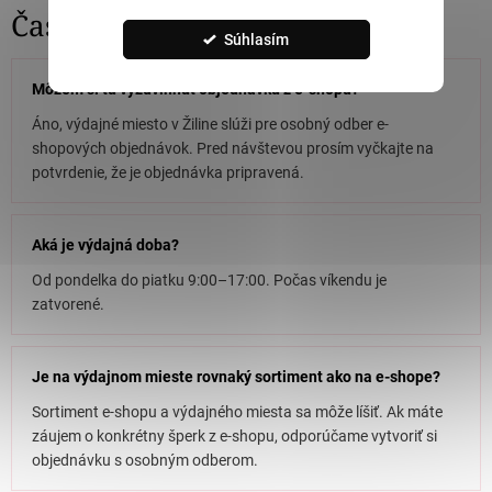
Časté otázky
Súhlasím
Môžem si tu vyzdvihnúť objednávku z e-shopu?
Áno, výdajné miesto v Žiline slúži pre osobný odber e-
shopových objednávok. Pred návštevou prosím vyčkajte na
potvrdenie, že je objednávka pripravená.
Aká je výdajná doba?
Od pondelka do piatku 9:00–17:00. Počas víkendu je
zatvorené.
Je na výdajnom mieste rovnaký sortiment ako na e-shope?
Sortiment e-shopu a výdajného miesta sa môže líšiť. Ak máte
záujem o konkrétny šperk z e-shopu, odporúčame vytvoriť si
objednávku s osobným odberom.