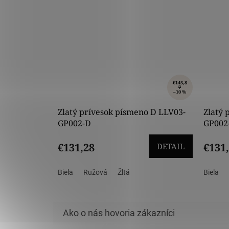
€145,8
7
–10 %
Zlatý prívesok písmeno D LLV03-
Zlatý 
GP002-D
GP002
€131,28
€131
DETAIL
Biela
Ružová
Žltá
Biela