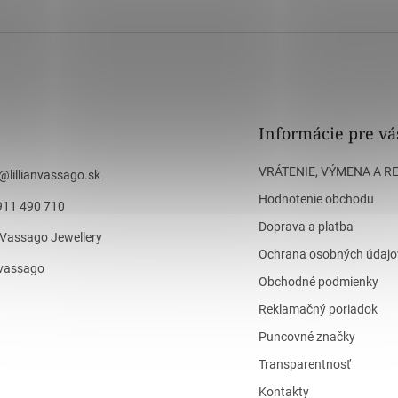
Informácie pre vá
VRÁTENIE, VÝMENA A R
@
lillianvassago.sk
Hodnotenie obchodu
911 490 710
Doprava a platba
n Vassago Jewellery
Ochrana osobných údajo
n_vassago
Obchodné podmienky
Reklamačný poriadok
Puncovné značky
Transparentnosť
Kontakty