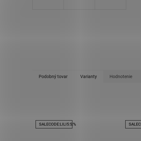
Podobný tovar
Varianty
Hodnotenie
SALECODE:LILI5:5:%
SALECO