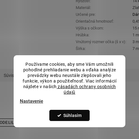
Rýdzosť
:
14 
Materiál
:
Zla
Určené pre
:
Dá
Orientačná hmotnosť
:
0,45
Výška s očkom
:
15
Hrúbka
:
1 
Vnútorný rozmer očka (š x v)
:
3 m
Šírka
:
7 
Používame cookies, aby sme Vám umožnili
pohodlné prehliadanie webu a vďaka analýze
prevádzky webu neustále zlepšovali jeho
Súvisiaci tovar
funkcie, výkon a použiteľnosť. Viac informácií
nájdete v našich
zásadách ochrany osobních
údajů
Nastavenie
PODOBNÝ TOVAR
Súhlasím
DE:LILI5:5:%
SALECODE:LILI5:5:%