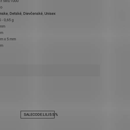
kt 585/1000
to
mske
,
Detské
,
Dievčenské
,
Unisex
 - 0,65 g
 mm
mm
m x 5 mm
mm
SALECODE:LILI5:5:%