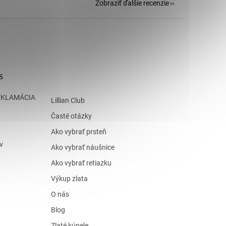
Zobraziť ďalšie recenzie
s
EKLAMÁCIA
Lillian Club
Časté otázky
Ako vybrať prsteň
v
Ako vybrať náušnice
Ako vybrať retiazku
Výkup zlata
O nás
Blog
Zlaté kúpele