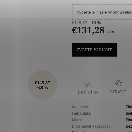
5
hviezdičiek
Vyberte si nižšie vhodnú reti
€145,87
–10 %
€131,28
/ ks
Jednotková
cena:
ZVOĽTE VARIANT
€145,87
–10 %
STRÁŽIŤ
OPÝTAŤ SA
Kategória
:
Zla
Farba zlata
:
Bie
Motív
:
Pí
Druh kameňa (ozdoba)
:
Bez