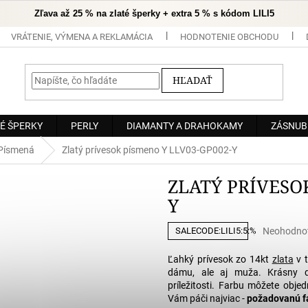
Zľava až 25 % na zlaté šperky + extra 5 % s kódom LILI5
VRÁTENIE, VÝMENA A REKLAMÁCIA
HODNOTENIE OBCHODU
HĽADAŤ
É ŠPERKY
PERLY
DIAMANTY A DRAHOKAMY
ZÁSNUB
Písmená
Zlatý prívesok písmeno Y LLV03-GP002-Y
ZLATÝ PRÍVESO
Y
Priemerné
Neohodno
SALECODE:LILI5:5:%
hodnoteni
produktu
Ľahký prívesok zo 14kt
zlata
v t
je
dámu, ale aj muža. Krásny da
0,0
príležitosti. Farbu môžete obje
z
Vám páči najviac -
požadovanú fa