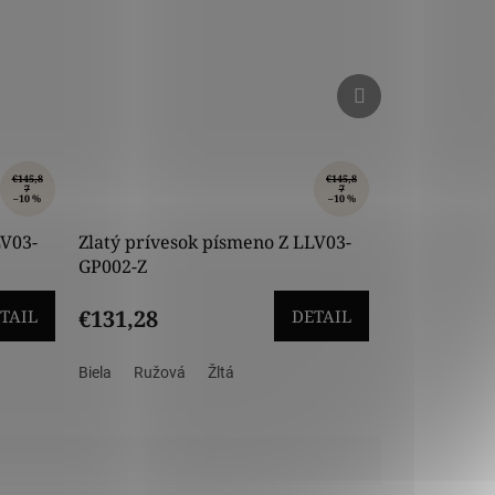
Ďalší
Ďalší
produkt
produkt
€145,8
€145,8
7
7
–10 %
–10 %
LV03-
Zlatý prívesok písmeno Z LLV03-
GP002-Z
€131,28
TAIL
DETAIL
Biela
Ružová
Žltá