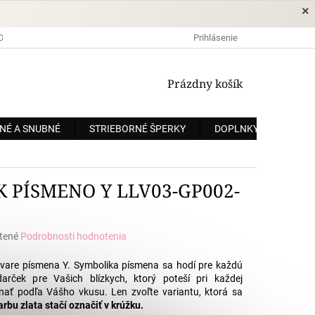
×
DOPRAVA A PLATBA
OCHRANA OSOBNÝCH ÚDAJOV
Prihlásenie
OBCHODNÉ
NÁKUPNÝ
Prázdny košík
KOŠÍK
NÉ A SNUBNÉ
STRIEBORNÉ ŠPERKY
DOPLNKY
ZÁKÁ
K PÍSMENO Y LLV03-GP002-
tené
Podrobnosti hodnotenia
e
vare písmena Y. Symbolika písmena sa hodí pre každú
rček pre Vašich blízkych, ktorý poteší pri každej
dnať podľa Vášho vkusu. Len zvoľte variantu, ktorá sa
rbu zlata stačí označiť v krúžku.