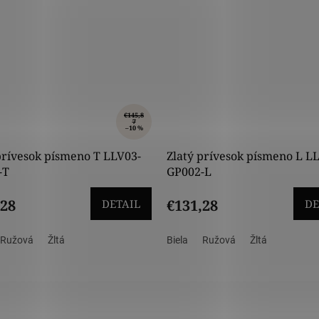
€145,8
7
–10 %
prívesok písmeno T LLV03-
Zlatý prívesok písmeno L L
-T
GP002-L
,28
€131,28
DETAIL
DE
Ružová
Žltá
Biela
Ružová
Žltá