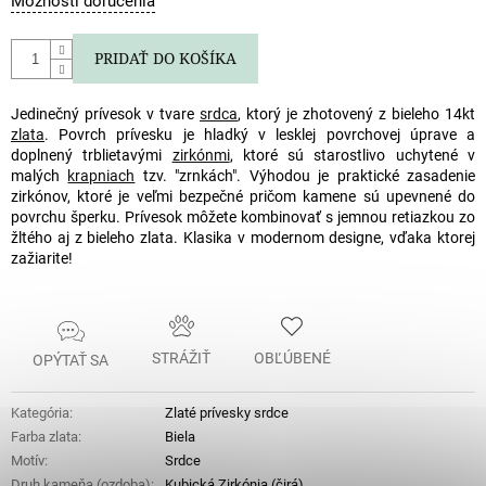
Možnosti doručenia
cena:
PRIDAŤ DO KOŠÍKA
Jedinečný prívesok v tvare
srdca
, ktorý je zhotovený z bieleho 14kt
zlata
. Povrch prívesku je hladký v lesklej povrchovej úprave a
doplnený trblietavými
zirkónmi
, ktoré sú starostlivo uchytené v
malých
krapniach
tzv. "zrnkách". Výhodou je praktické zasadenie
zirkónov, ktoré je veľmi bezpečné pričom kamene sú upevnené do
povrchu šperku. Prívesok môžete kombinovať s jemnou retiazkou zo
žltého aj z bieleho zlata. Klasika v modernom designe, vďaka ktorej
zažiarite!
STRÁŽIŤ
OBĽÚBENÉ
OPÝTAŤ SA
Kategória
:
Zlaté prívesky srdce
Farba zlata
:
Biela
Motív
:
Srdce
Druh kameňa (ozdoba)
:
Kubická Zirkónia (čirá)