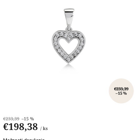
hviezdičiek.
€233,39
–15 %
€233,39
–15 %
€198,38
/ ks
Jednotková