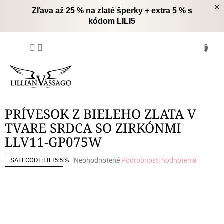
Prejsť
×
Zľava až 25 % na zlaté šperky + extra 5 % s
na
kódom LILI5
obsah
NÁKUPNÝ
KOŠÍK
PRÍVESOK Z BIELEHO ZLATA V
TVARE SRDCA SO ZIRKÓNMI
LLV11-GP075W
Priemerné
Neohodnotené
Podrobnosti hodnotenia
SALECODE:LILI5:5:%
hodnotenie
produktu
je
0,0
z
5