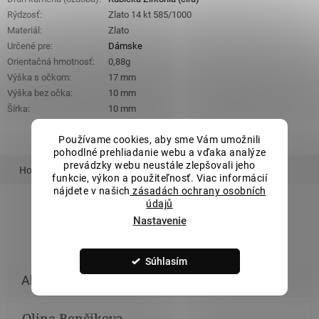
Rýdzosť
:
Zlato 14 kt 585/1000
Materiál
:
Zlato
Určené pre
:
Dámske
Orientačná hmotnosť
:
0,88g
Výška s očkom
:
17 mm
Výška bez očka
:
10 mm
Šírka
:
10 mm
Používame cookies, aby sme Vám umožnili
pohodlné prehliadanie webu a vďaka analýze
prevádzky webu neustále zlepšovali jeho
Hodnotenie
Podobný tovar
Súvisiaci tovar
funkcie, výkon a použiteľnosť. Viac informácií
nájdete v našich
zásadách ochrany osobních
údajů
Nastavenie
ZOBRAZIŤ VŠETKY PODOBNÉ PRODUKTY
Súhlasím
Olina Bončikova