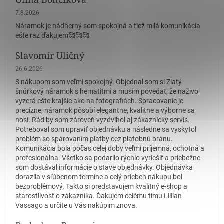
Hodnotenie obchodu je 5 z 5 hviezdičiek.
7.8.2026
Náramok je nádherný som spokojná a tiež milá komunikácia
ešte raz ďakujem🥰🥰🥰
Slavomír Uličný
Hodnotenie obchodu je 5 z 5 hviezdičiek.
26.6.2026
S nákupom som veľmi spokojný. Objednal som si Zlatý
šnúrkový náramok s hematitmi a musím povedať, že naživo
vyzerá ešte krajšie ako na fotografiách. Spracovanie je
precízne, náramok pôsobí elegantne, kvalitne a výborne sa
nosí. Rád by som zároveň vyzdvihol aj zákaznícky servis.
Potreboval som upraviť objednávku a následne sa vyskytol
problém so spárovaním platby cez platobnú bránu.
Komunikácia bola počas celej doby veľmi príjemná, ochotná a
profesionálna. Všetko sa podarilo rýchlo vyriešiť a priebežne
som dostával informácie o stave objednávky. Objednávka
dorazila v sľúbenom termíne a celý priebeh nákupu bol
bezproblémový. Takto si predstavujem kvalitný e-shop a
starostlivosť o zákazníka. Ďakujem celému tímu Lillian
Vassago a určite u Vás nakúpim znova.