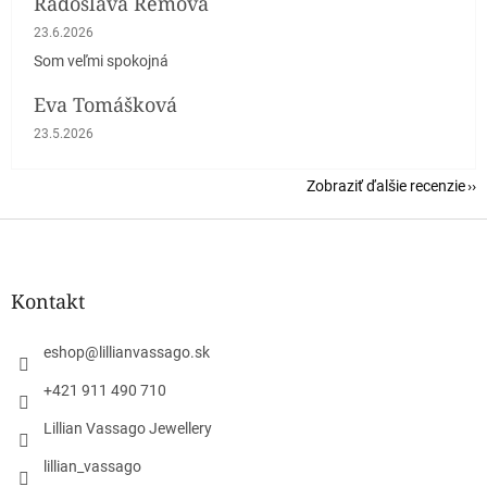
Radoslava Remová
Hodnotenie obchodu je 5 z 5 hviezdičiek.
23.6.2026
Som veľmi spokojná
Eva Tomášková
Hodnotenie obchodu je 5 z 5 hviezdičiek.
23.5.2026
Zobraziť ďalšie recenzie
Z
á
p
ä
Kontakt
t
i
eshop
@
lillianvassago.sk
e
+421 911 490 710
Lillian Vassago Jewellery
lillian_vassago