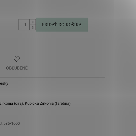
.
PRIDAŤ DO KOŠÍKA
OBĽÚBENÉ
vesky
irkónia (čirá)
,
Kubická Zirkónia (farebná)
 kt 585/1000