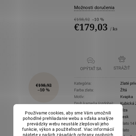
5
hviezdičiek
Možnosti doručenia
€198,92
–10 %
€179,03
/ ks
Jednotková
cena:
STRÁŽIŤ
OPÝTAŤ SA
Kategória
:
Zlaté prí
€198,92
–10 %
Farba zlata
:
Žltá
Motív
:
Kvapka
Druh kameňa (ozdoba)
:
Kubická Z
Tvar kameňa
:
Slza
Používame cookies, aby sme Vám umožnili
Povrchová úprava
:
Lesk
pohodlné prehliadanie webu a vďaka analýze
Rýdzosť
:
Zlato 14
prevádzky webu neustále zlepšovali jeho
funkcie, výkon a použiteľnosť. Viac informácií
Materiál
:
Zlato
nájdete v našich
zásadách ochrany osobních