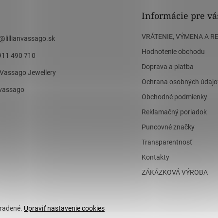
Informácie pre vá
VRÁTENIE, VÝMENA A R
@
lillianvassago.sk
Hodnotenie obchodu
911 490 710
Doprava a platba
n Vassago Jewellery
Ochrana osobných údajo
n_vassago
Obchodné podmienky
Reklamačný poriadok
Puncovné značky
Transparentnosť
Kontakty
ZÁKÁZKOVÁ VÝROBA
hradené.
Upraviť nastavenie cookies