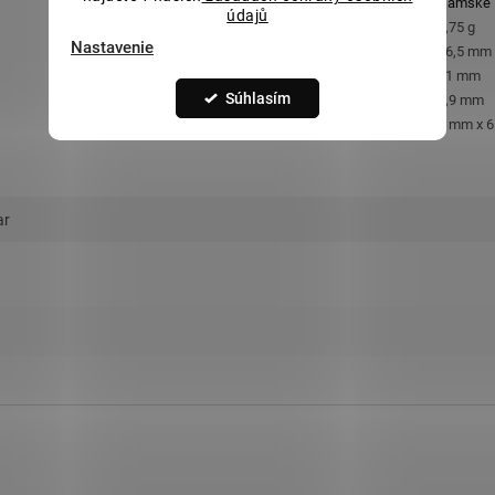
Určené pre
:
Dámske
údajů
Orientačná hmotnosť
:
0,75 g
Nastavenie
Výška s očkom
:
16,5 mm
Výška bez očka
:
11 mm
Súhlasím
Šírka
:
6,9 mm
Rozmery kameňa
:
4 mm x 
ar