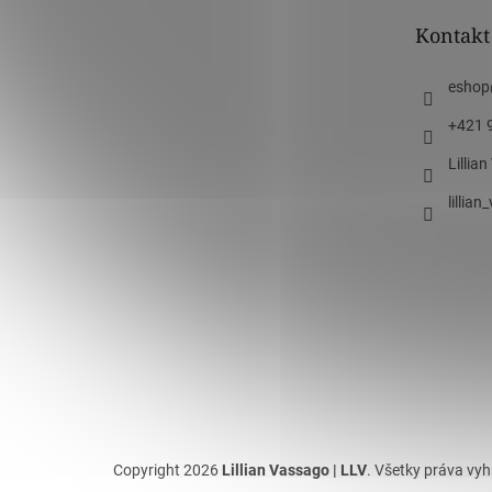
t
Kontakt
i
e
eshop
+421 
Lillia
lillia
Copyright 2026
Lillian Vassago | LLV
. Všetky práva vy