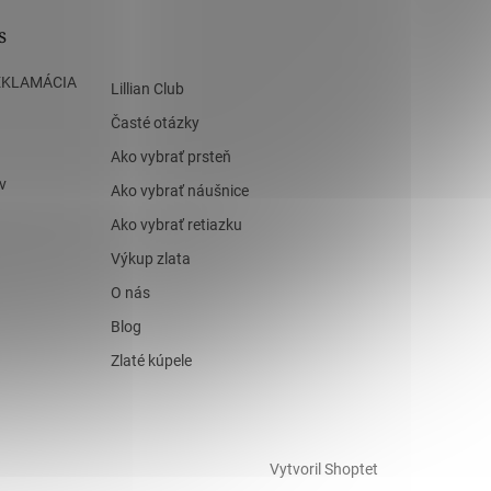
s
EKLAMÁCIA
Lillian Club
Časté otázky
Ako vybrať prsteň
v
Ako vybrať náušnice
Ako vybrať retiazku
Výkup zlata
O nás
Blog
Zlaté kúpele
Vytvoril Shoptet