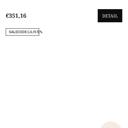
€351,16
DETAIL
SALECODE:LILI5:5:%