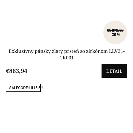
€1 079,93
–20 %
Exkluzívny pánsky zlatý prsteň so zirkónom LLV31-
GR001
€863,94
DETAIL
SALECODE:LILI5:5:%