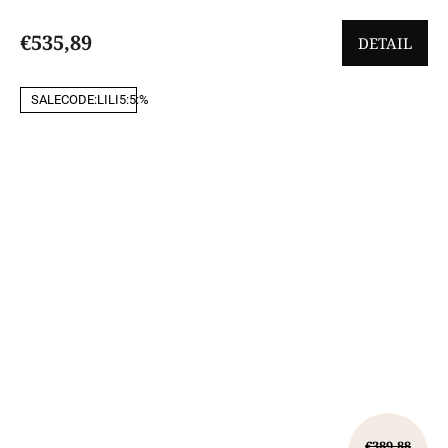
€535,89
DETAIL
SALECODE:LILI5:5:%
€389,88