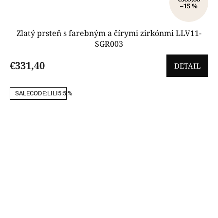
–15 %
Zlatý prsteň s farebným a čírymi zirkónmi LLV11-
SGR003
€331,40
DETAIL
SALECODE:LILI5:5:%