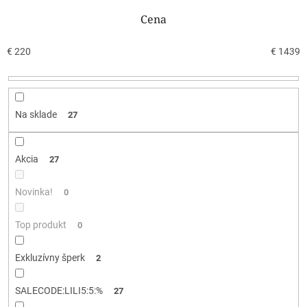
e
n
Cena
i
e
€
220
€
1439
p
r
o
d
Na sklade
27
u
k
t
Akcia
27
o
v
Novinka!
0
Top produkt
0
Exkluzívny šperk
2
SALECODE:LILI5:5:%
27