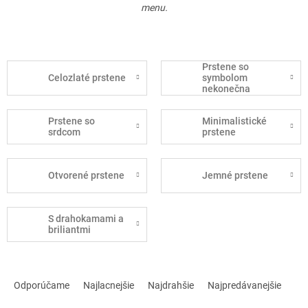
menu.
Prstene so
Celozlaté prstene
symbolom
nekonečna
Prstene so
Minimalistické
srdcom
prstene
Otvorené prstene
Jemné prstene
S drahokamami a
briliantmi
R
a
Odporúčame
Najlacnejšie
Najdrahšie
Najpredávanejšie
d