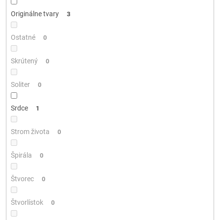
Originálne tvary
3
Ostatné
0
Skrútený
0
Soliter
0
Srdce
1
Strom života
0
Špirála
0
Štvorec
0
Štvorlístok
0