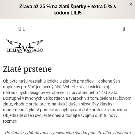
Prejsť
×
Zľava až 25 % na zlaté šperky + extra 5 % s
na
kódom LILI5
obsah
NÁKUPNÝ
KOŠÍK
Zlaté prstene
Objavte našu rozsiahlu kolekciu zlatých prsteňov – dokonalých
doplnkov pre Váš jedinečný štýl.
Vyberte si z klasických aj
netradičných designov vyrobených z prvotriedneho 14kt zlata.
Dostupné v mnohých veľkostiach a tvaroch v žltom, bielom i ružovom
zlate, vhodné preto pre romantické duše, milovníčky klasiky i
moderného štýlu.
V ponuke nechýbajú ani zlaté prstene s kameňom.
Objednajte si ten svoj ešte dnes a dodajte svojmu outfitu nový
rozmer!
Pre ľahšie vyhľadávanie vysnívaného šperku použite filter v bočnom