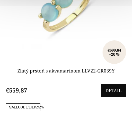
u
k
t
o
v
€699,84
–20 %
Zlatý prsteň s akvamarínom LLV22-GR039Y
€559,87
DETAIL
SALECODE:LILI5:5:%