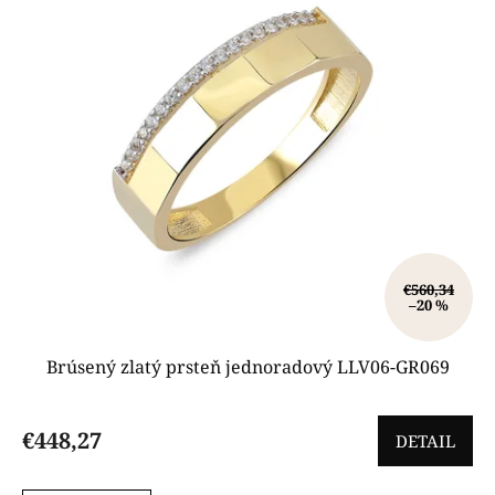
€560,34
–20 %
Brúsený zlatý prsteň jednoradový LLV06-GR069
€448,27
DETAIL