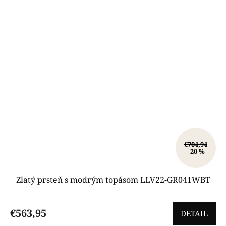
€704,94
–20 %
Zlatý prsteň s modrým topásom LLV22-GR041WBT
€563,95
DETAIL