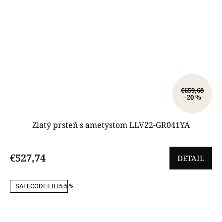
€659,68
–20 %
Zlatý prsteň s ametystom LLV22-GR041YA
€527,74
DETAIL
SALECODE:LILI5:5:%