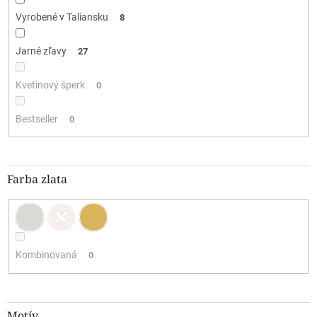
Vyrobené v Taliansku
8
Jarné zľavy
27
Kvetinový šperk
0
Bestseller
0
Farba zlata
Kombinovaná
0
Motív