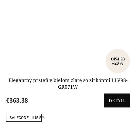
€454,23
–20 %
Elegantný prsteň v bielom zlate so zirkónmi LLV98-
GR071W
€363,38
DETAIL
SALECODE:LILI5:5:%