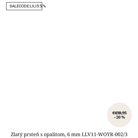
SALECODE:LILI5:5:%
€438,95
–20 %
Zlatý prsteň s opalitom, 6 mm LLV11-WOYR-002/3