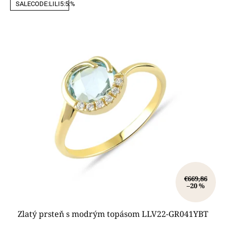
SALECODE:LILI5:5:%
€669,86
–20 %
Zlatý prsteň s modrým topásom LLV22-GR041YBT