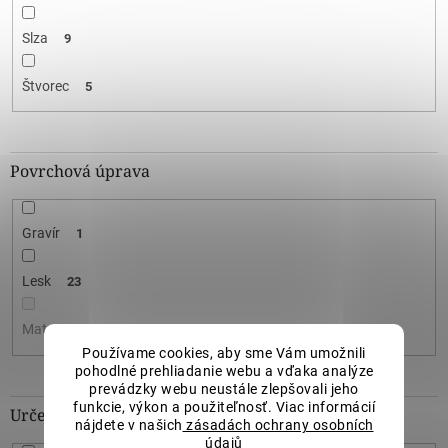
Slza
9
Štvorec
5
Povrchová úprava
Gravír
1
Lesk
23
Mat
0
Používame cookies, aby sme Vám umožnili
pohodlné prehliadanie webu a vďaka analýze
prevádzky webu neustále zlepšovali jeho
funkcie, výkon a použiteľnosť. Viac informácií
Určené pre
nájdete v našich
zásadách ochrany osobních
údajů