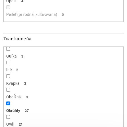
Opalit
4
Perleť (prírodná, kultivovaná)
0
Tvar kameňa
Guľka
3
Iné
2
Kvapka
3
Obdĺžnik
3
Okrúhly
27
Ovál
21