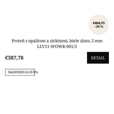
€484,73
–20 %
Prsteň s opalitom a zirkónmi, biele zlato, 5 mm
LLV11-WOWR-001/3
€387,78
DETAIL
SALECODE:LILI5:5:%