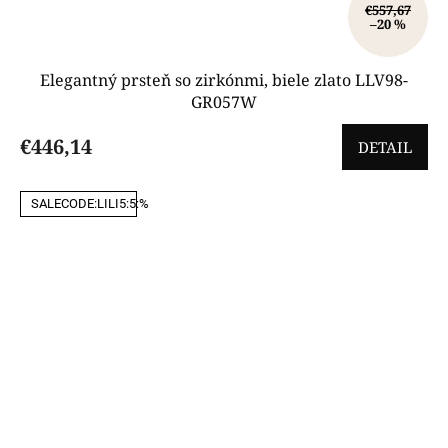
€557,67
–20 %
Elegantný prsteň so zirkónmi, biele zlato LLV98-
GR057W
€446,14
DETAIL
SALECODE:LILI5:5:%