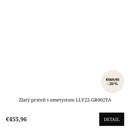
€569,95
–20 %
Zlatý prsteň s ametystom LLV22-GR002YA
€455,96
DETAIL