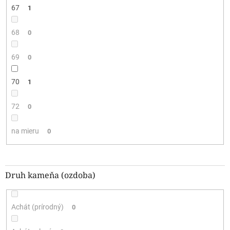
67
1
68
0
69
0
70
1
72
0
na mieru
0
Druh kameňa (ozdoba)
Achát (prírodný)
0