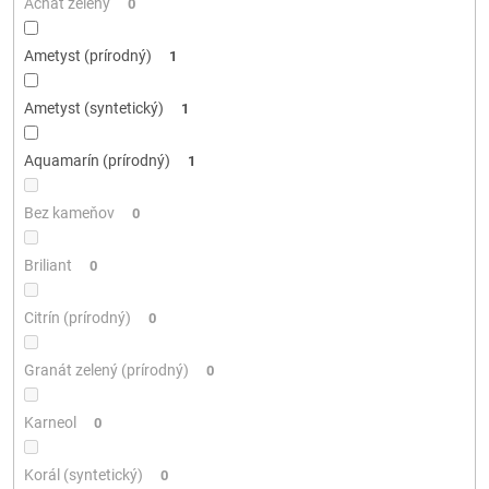
Achát zelený
0
Ametyst (prírodný)
1
Ametyst (syntetický)
1
Aquamarín (prírodný)
1
Bez kameňov
0
Briliant
0
Citrín (prírodný)
0
Granát zelený (prírodný)
0
Karneol
0
Korál (syntetický)
0