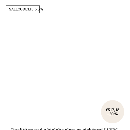
SALECODE:LILI5:5:%
€517,18
–20 %