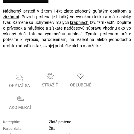
Nádherný prsteň v žltom 14kt zlate zdobený guľatým opalitom a
zirkónmi
. Povrch prsteňa je hladký vo vysokom lesku a má klasický
tvar. Kamene sú uchytené v malých
krapniach
tzv. "zrnkách". Doplňte
o prívesok a náušnice a získate nadčasovú súpravu vhodnú ako vo
všedný deň, tak na výnimočnú udalosť. Týmto prsteňom určite
potešíte k výročiu, narodeninám, na Valentína alebo jednoducho
urobte radosť len tak, svojej priateľke alebo manželke.
STRÁŽIŤ
OBĽÚBENÉ
OPÝTAŤ SA
AKO MERAŤ
Kategória
:
Zlaté prstene
Farba zlata
:
Žltá