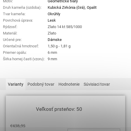
Motív
:
Geometrické tvary
Druh kameňa (ozdoba)
:
Kubická Zirkónia (čirá)
,
Opalit
Tvar kameňa
:
Okrúhly
Povrchová úprava
:
Lesk
Rýdzosť
:
Zlato 14 kt 585/1000
Materiál
:
Zlato
Určené pre
:
Dámske
Orientačná hmotnosť
:
1,50 g - 1,81 g
Priemer opálu
:
6 mm
Šírka hornej časti (vzoru)
:
9 mm
Varianty
Podobný tovar
Hodnotenie
Súvisiaci tovar
Veľkosť prsteňov: 50
€438,95