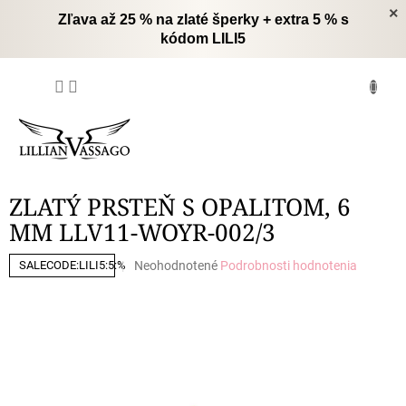
Prejsť
×
Zľava až 25 % na zlaté šperky + extra 5 % s
na
kódom LILI5
obsah
NÁKUPNÝ
KOŠÍK
ZLATÝ PRSTEŇ S OPALITOM, 6
MM LLV11-WOYR-002/3
Priemerné
Neohodnotené
Podrobnosti hodnotenia
SALECODE:LILI5:5:%
hodnotenie
produktu
je
0,0
z
5
hviezdičiek.