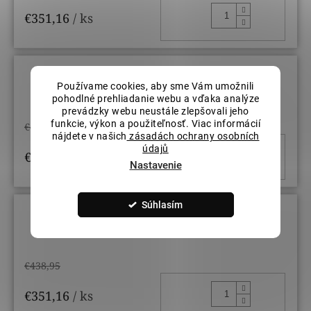
DO KOŠ
€351,16
/ ks
Veľkosť prsteňov: 54
Používame cookies, aby sme Vám umožnili
pohodlné prehliadanie webu a vďaka analýze
prevádzky webu neustále zlepšovali jeho
funkcie, výkon a použiteľnosť. Viac informácií
€438,95
nájdete v našich
zásadách ochrany osobních
údajů
DO KOŠ
€351,16
/ ks
Nastavenie
Súhlasím
Veľkosť prsteňov: 56
€438,95
DO KOŠ
€351,16
/ ks