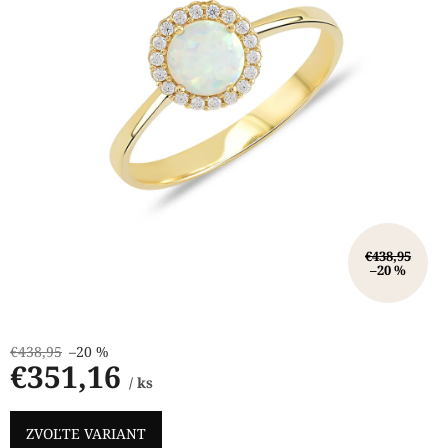
€438,95
–20 %
€438,95
–20 %
€351,16
/ ks
Jednotková
cena:
ZVOĽTE VARIANT