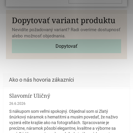
Dopytovať variant produktu
Nevidíte požadovaný variant? Radi overíme dostupnosť
alebo možnosť objednania.
Dopytovať
Slavomír Uličný
Hodnotenie obchodu je 5 z 5 hviezdičiek.
26.6.2026
S nákupom som veľmi spokojný. Objednal som si Zlatý
šnúrkový náramok s hematitmi a musím povedať, že naživo
vyzerá ešte krajšie ako na fotografiách. Spracovanie je
precízne, náramok pôsobí elegantne, kvalitne a výborne sa