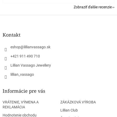
Zobraziť ďalšie recenzie
Z
á
p
ä
Kontakt
t
i
eshop
@
lillianvassago.sk
e
+421 911 490 710
Lillian Vassago Jewellery
lillian_vassago
Informácie pre vás
VRÁTENIE, VÝMENA A
ZÁKÁZKOVÁ VÝROBA
REKLAMÁCIA
Lillian Club
Hodnotenie obchodu