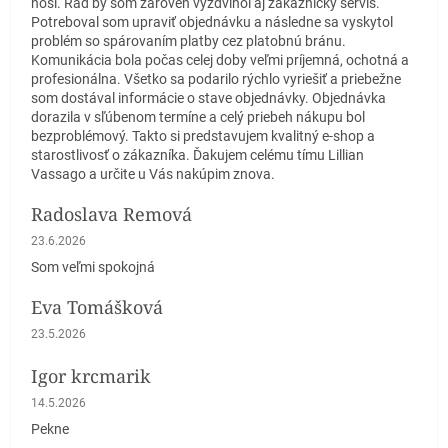
nosí. Rád by som zároveň vyzdvihol aj zákaznícky servis.
Potreboval som upraviť objednávku a následne sa vyskytol
problém so spárovaním platby cez platobnú bránu.
Komunikácia bola počas celej doby veľmi príjemná, ochotná a
profesionálna. Všetko sa podarilo rýchlo vyriešiť a priebežne
som dostával informácie o stave objednávky. Objednávka
dorazila v sľúbenom termíne a celý priebeh nákupu bol
bezproblémový. Takto si predstavujem kvalitný e-shop a
starostlivosť o zákazníka. Ďakujem celému tímu Lillian
Vassago a určite u Vás nakúpim znova.
Radoslava Remová
Hodnotenie obchodu je 5 z 5 hviezdičiek.
23.6.2026
Som veľmi spokojná
Eva Tomášková
Hodnotenie obchodu je 5 z 5 hviezdičiek.
23.5.2026
Igor krcmarik
Hodnotenie obchodu je 5 z 5 hviezdičiek.
14.5.2026
Pekne