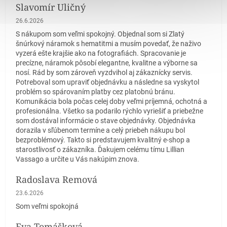
Slavomír Uličný
Hodnotenie obchodu je 5 z 5 hviezdičiek.
26.6.2026
S nákupom som veľmi spokojný. Objednal som si Zlatý
šnúrkový náramok s hematitmi a musím povedať, že naživo
vyzerá ešte krajšie ako na fotografiách. Spracovanie je
precízne, náramok pôsobí elegantne, kvalitne a výborne sa
nosí. Rád by som zároveň vyzdvihol aj zákaznícky servis.
Potreboval som upraviť objednávku a následne sa vyskytol
problém so spárovaním platby cez platobnú bránu.
Komunikácia bola počas celej doby veľmi príjemná, ochotná a
profesionálna. Všetko sa podarilo rýchlo vyriešiť a priebežne
som dostával informácie o stave objednávky. Objednávka
dorazila v sľúbenom termíne a celý priebeh nákupu bol
bezproblémový. Takto si predstavujem kvalitný e-shop a
starostlivosť o zákazníka. Ďakujem celému tímu Lillian
Vassago a určite u Vás nakúpim znova.
Radoslava Remová
Hodnotenie obchodu je 5 z 5 hviezdičiek.
23.6.2026
Som veľmi spokojná
Eva Tomášková