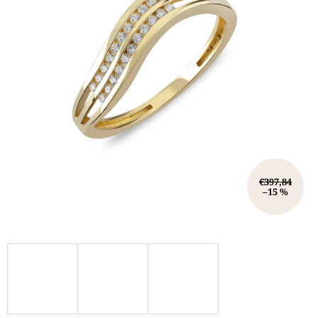
€397,84
–15 %