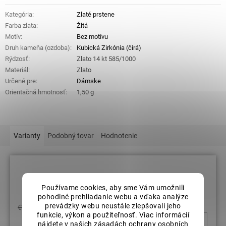
Kategória
:
Zlaté prstene
Farba zlata
:
Žltá
Motív
:
Bez motívu
Druh kameňa (ozdoba)
:
Kubická Zirkónia (čirá)
Rýdzosť
:
Zlato 14 kt 585/1000
Materiál
:
Zlato
Určené pre
:
Dámske
Orientačná hmotnosť
:
1,50 g
Varianty
Podobný tovar
Hodnotenie
Veľkosť prsteňov: 51
Používame cookies, aby sme Vám umožnili
pohodlné prehliadanie webu a vďaka analýze
prevádzky webu neustále zlepšovali jeho
€397,84
funkcie, výkon a použiteľnosť. Viac informácií
nájdete v našich
zásadách ochrany osobních