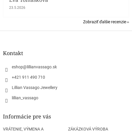
Hodnotenie obchodu je 5 z 5 hviezdičiek.
23.5.2026
Zobraziť ďalšie recenzie
Z
á
p
ä
Kontakt
t
i
eshop
@
lillianvassago.sk
e
+421 911 490 710
Lillian Vassago Jewellery
lillian_vassago
Informácie pre vás
VRÁTENIE, VÝMENA A
ZÁKÁZKOVÁ VÝROBA