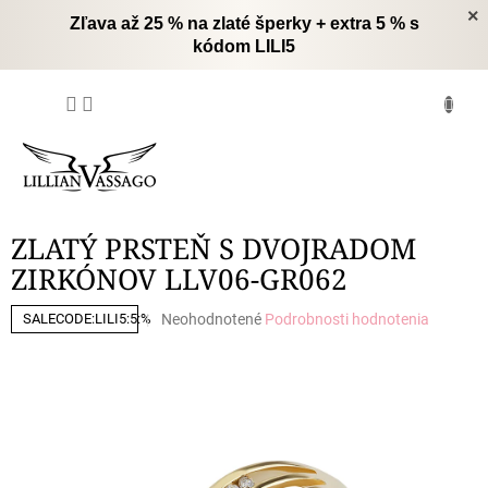
Prejsť
×
Zľava až 25 % na zlaté šperky + extra 5 % s
na
kódom LILI5
obsah
NÁKUPNÝ
KOŠÍK
ZLATÝ PRSTEŇ S DVOJRADOM
ZIRKÓNOV LLV06-GR062
Priemerné
Neohodnotené
Podrobnosti hodnotenia
SALECODE:LILI5:5:%
hodnotenie
produktu
je
0,0
z
5
hviezdičiek.