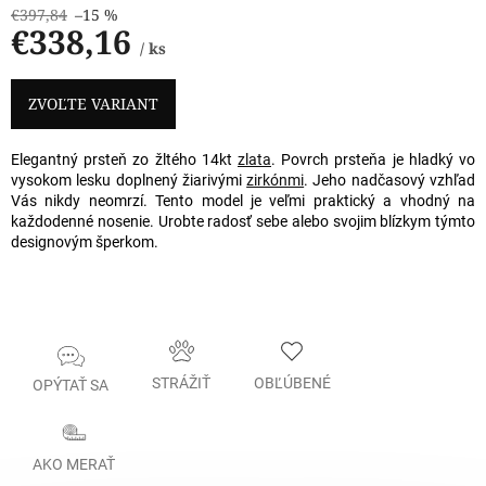
€397,84
–15 %
€338,16
/ ks
Jednotková
cena:
ZVOĽTE VARIANT
Elegantný prsteň zo žltého 14kt
zlata
. Povrch prsteňa je hladký vo
vysokom lesku doplnený žiarivými
zirkónmi
. Jeho nadčasový vzhľad
Vás nikdy neomrzí. Tento model je veľmi praktický a vhodný na
každodenné nosenie. Urobte radosť sebe alebo svojim blízkym týmto
designovým šperkom.
STRÁŽIŤ
OBĽÚBENÉ
OPÝTAŤ SA
AKO MERAŤ