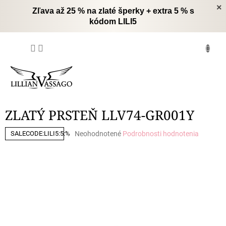
Prejsť
×
Zľava až 25 % na zlaté šperky + extra 5 % s
na
kódom LILI5
obsah
NÁKUPNÝ
KOŠÍK
ZLATÝ PRSTEŇ LLV74-GR001Y
Priemerné
Neohodnotené
Podrobnosti hodnotenia
SALECODE:LILI5:5:%
hodnotenie
produktu
je
0,0
z
5
hviezdičiek.