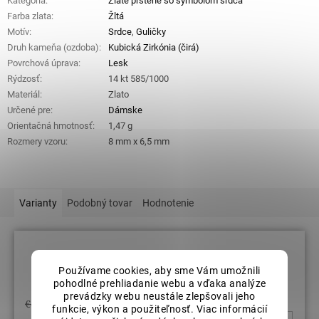
Kategória
:
Zlaté prstene so symbolom srdca
Farba zlata
:
Žltá
Motív
:
Srdce
,
Guličky
Druh kameňa (ozdoba)
:
Kubická Zirkónia (čirá)
Povrchová úprava
:
Lesk
Rýdzosť
:
14 kt 585/1000
Materiál
:
Zlato
Určené pre
:
Dámske
Orientačná hmotnosť
:
1,47 g
Rozmery vzoru
:
8 mm x 6,5 mm
Varianty
Podobný tovar
Hodnotenie
Veľkosť prsteňov: 62
Používame cookies, aby sme Vám umožnili
pohodlné prehliadanie webu a vďaka analýze
prevádzky webu neustále zlepšovali jeho
€403,85
funkcie, výkon a použiteľnosť. Viac informácií