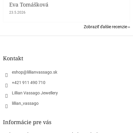
Eva Tomášková
Hodnotenie obchodu je 5 z 5 hviezdičiek.
23.5.2026
Zobraziť ďalšie recenzie
Z
á
p
ä
Kontakt
t
i
eshop
@
lillianvassago.sk
e
+421 911 490 710
Lillian Vassago Jewellery
lillian_vassago
Informácie pre vás