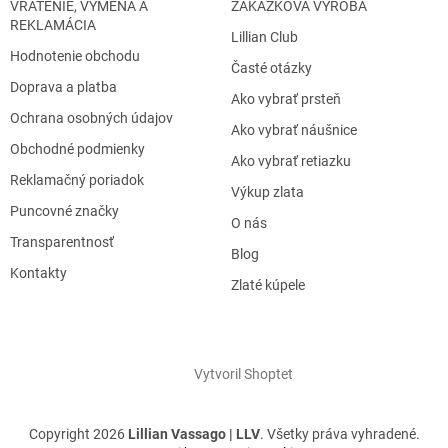
VRÁTENIE, VÝMENA A
ZÁKÁZKOVÁ VÝROBA
REKLAMÁCIA
Lillian Club
Hodnotenie obchodu
Časté otázky
Doprava a platba
Ako vybrať prsteň
Ochrana osobných údajov
Ako vybrať náušnice
Obchodné podmienky
Ako vybrať retiazku
Reklamačný poriadok
Výkup zlata
Puncovné značky
O nás
Transparentnosť
Blog
Kontakty
Zlaté kúpele
Vytvoril Shoptet
Copyright 2026
Lillian Vassago | LLV
. Všetky práva vyhradené.