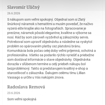
Slavomír Uličný
Hodnotenie obchodu je 5 z 5 hviezdičiek.
26.6.2026
S nákupom som veľmi spokojný. Objednal som si Zlatý
šnúrkový náramok s hematitmi a musím povedať, že naživo
vyzerá ešte krajšie ako na fotografiách. Spracovanie je
precízne, náramok pôsobí elegantne, kvalitne a výborne sa
nosí. Rád by som zároveň vyzdvihol aj zákaznícky servis.
Potreboval som upraviť objednávku a následne sa vyskytol
problém so spárovaním platby cez platobnú bránu.
Komunikácia bola počas celej doby veľmi príjemná, ochotná a
profesionálna. Všetko sa podarilo rýchlo vyriešiť a priebežne
som dostával informácie o stave objednávky. Objednávka
dorazila v sľúbenom termíne a celý priebeh nákupu bol
bezproblémový. Takto si predstavujem kvalitný e-shop a
starostlivosť o zákazníka. Ďakujem celému tímu Lillian
Vassago a určite u Vás nakúpim znova.
Radoslava Remová
Hodnotenie obchodu je 5 z 5 hviezdičiek.
23.6.2026
Som veľmi spokojná