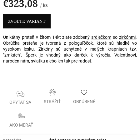
€323,08
/ ks
Jednotková
cena:
ZVOĽTE VARIANT
Unikátny prsteň v žltom 14kt zlate zdobený
srdiečkom
so
zirkónmi
.
Obrúčka prsteňa je tvorená z pologuľôčok, ktoré sú hladké vo
vysokom lesku. Zirkóny sú uchytené v malých
krapniach
tzv.
"zrnkách". Šperk je vhodný ako darček k výročiu, Valentínovi,
narodeninám, sviatku alebo len tak pre radosť.
STRÁŽIŤ
OBĽÚBENÉ
OPÝTAŤ SA
AKO MERAŤ