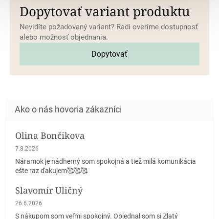
Dopytovať variant produktu
Nevidíte požadovaný variant? Radi overíme dostupnosť
alebo možnosť objednania.
Dopytovať
Olina Bončikova
Hodnotenie obchodu je 5 z 5 hviezdičiek.
7.8.2026
Náramok je nádherný som spokojná a tiež milá komunikácia
ešte raz ďakujem🥰🥰🥰
Slavomír Uličný
Hodnotenie obchodu je 5 z 5 hviezdičiek.
26.6.2026
S nákupom som veľmi spokojný. Objednal som si Zlatý