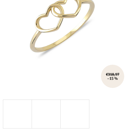
€318,97
–15 %