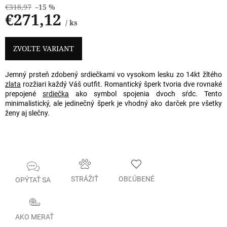
€318,97
–15 %
€271,12
/ ks
Jednotková
cena:
ZVOĽTE VARIANT
Jemný prsteň zdobený srdiečkami vo vysokom lesku zo 14kt žltého
zlata
rozžiari každý Váš outfit. Romantický šperk tvoria dve rovnaké
prepojené
srdiečka
ako symbol spojenia dvoch sŕdc. Tento
minimalistický, ale jedinečný šperk je vhodný ako darček pre všetky
ženy aj slečny.
STRÁŽIŤ
OBĽÚBENÉ
OPÝTAŤ SA
AKO MERAŤ