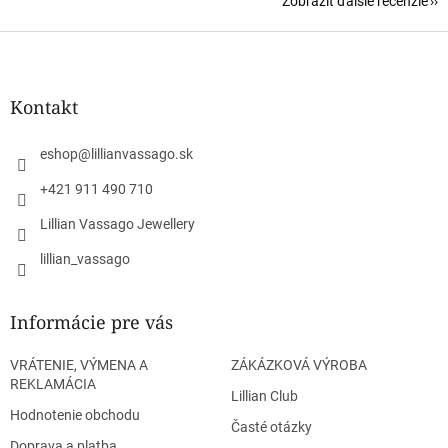
Zobraziť ďalšie recenzie
Z
á
p
ä
Kontakt
t
i
eshop
@
lillianvassago.sk
e
+421 911 490 710
Lillian Vassago Jewellery
lillian_vassago
Informácie pre vás
VRÁTENIE, VÝMENA A
ZÁKÁZKOVÁ VÝROBA
REKLAMÁCIA
Lillian Club
Hodnotenie obchodu
Časté otázky
Doprava a platba