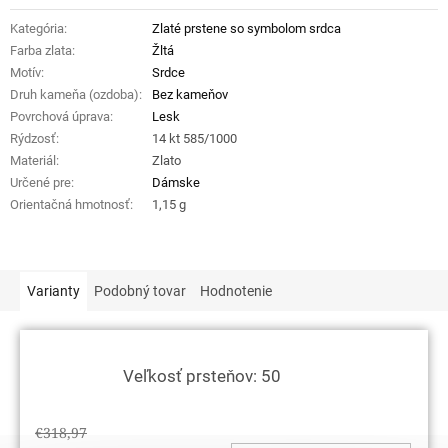
Kategória
:
Zlaté prstene so symbolom srdca
Farba zlata
:
Žltá
Motív
:
Srdce
Druh kameňa (ozdoba)
:
Bez kameňov
Povrchová úprava
:
Lesk
Rýdzosť
:
14 kt 585/1000
Materiál
:
Zlato
Určené pre
:
Dámske
Orientačná hmotnosť
:
1,15 g
Varianty
Podobný tovar
Hodnotenie
Veľkosť prsteňov: 50
€318,97