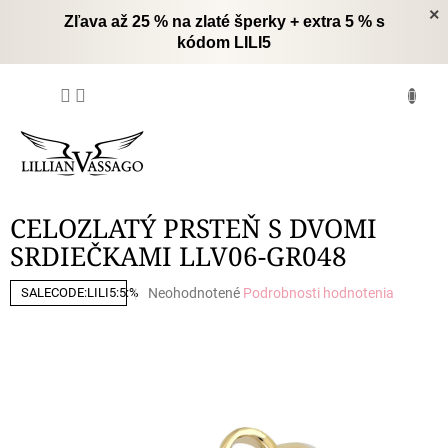
Prejsť
×
Zľava až 25 % na zlaté šperky + extra 5 % s
na
kódom LILI5
obsah
NÁKUPNÝ
KOŠÍK
CELOZLATÝ PRSTEŇ S DVOMI
SRDIEČKAMI LLV06-GR048
Priemerné
Neohodnotené
Podrobnosti hodnotenia
SALECODE:LILI5:5:%
hodnotenie
produktu
je
0,0
z
5
hviezdičiek.