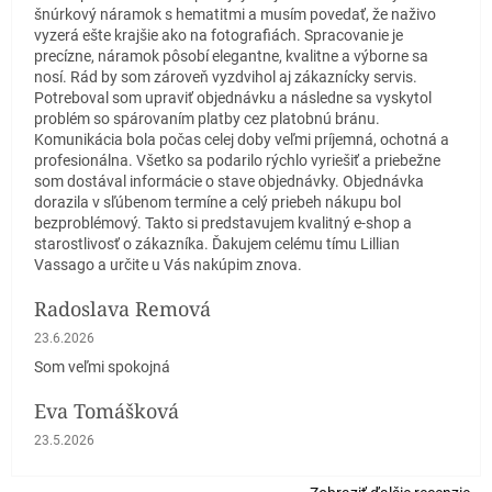
šnúrkový náramok s hematitmi a musím povedať, že naživo
vyzerá ešte krajšie ako na fotografiách. Spracovanie je
precízne, náramok pôsobí elegantne, kvalitne a výborne sa
nosí. Rád by som zároveň vyzdvihol aj zákaznícky servis.
Potreboval som upraviť objednávku a následne sa vyskytol
problém so spárovaním platby cez platobnú bránu.
Komunikácia bola počas celej doby veľmi príjemná, ochotná a
profesionálna. Všetko sa podarilo rýchlo vyriešiť a priebežne
som dostával informácie o stave objednávky. Objednávka
dorazila v sľúbenom termíne a celý priebeh nákupu bol
bezproblémový. Takto si predstavujem kvalitný e-shop a
starostlivosť o zákazníka. Ďakujem celému tímu Lillian
Vassago a určite u Vás nakúpim znova.
Radoslava Remová
Hodnotenie obchodu je 5 z 5 hviezdičiek.
23.6.2026
Som veľmi spokojná
Eva Tomášková
Hodnotenie obchodu je 5 z 5 hviezdičiek.
23.5.2026