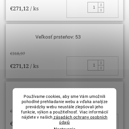
DO KOŠ
€271,12
/ ks
Veľkosť prsteňov: 53
€318,97
DO KOŠ
€271,12
/ ks
Veľkosť prsteňov: 54
Používame cookies, aby sme Vám umožnili
pohodlné prehliadanie webu a vďaka analýze
prevádzky webu neustále zlepšovali jeho
€318,97
funkcie, výkon a použiteľnosť. Viac informácií
nájdete v našich
zásadách ochrany osobních
DO KOŠ
údajů
€271,12
/ ks