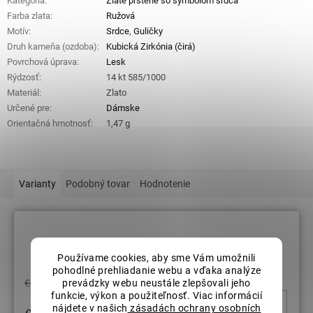
Kategória
:
Zlaté prstene so symbolom srdca
Farba zlata
:
Ružová
Motív
:
Srdce
,
Guličky
Druh kameňa (ozdoba)
:
Kubická Zirkónia (čirá)
Povrchová úprava
:
Lesk
Rýdzosť
:
14 kt 585/1000
Materiál
:
Zlato
Určené pre
:
Dámske
Orientačná hmotnosť
:
1,47 g
Varianty
Podobný tovar
Hodnotenie
Veľkosť prsteňov: 60
Používame cookies, aby sme Vám umožnili
pohodlné prehliadanie webu a vďaka analýze
€403,85
prevádzky webu neustále zlepšovali jeho
funkcie, výkon a použiteľnosť. Viac informácií
DO KOŠ
nájdete v našich
zásadách ochrany osobních