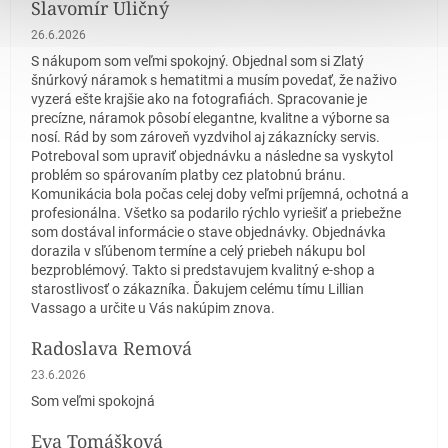
Slavomír Uličný
Hodnotenie obchodu je 5 z 5 hviezdičiek.
26.6.2026
S nákupom som veľmi spokojný. Objednal som si Zlatý
šnúrkový náramok s hematitmi a musím povedať, že naživo
vyzerá ešte krajšie ako na fotografiách. Spracovanie je
precízne, náramok pôsobí elegantne, kvalitne a výborne sa
nosí. Rád by som zároveň vyzdvihol aj zákaznícky servis.
Potreboval som upraviť objednávku a následne sa vyskytol
problém so spárovaním platby cez platobnú bránu.
Komunikácia bola počas celej doby veľmi príjemná, ochotná a
profesionálna. Všetko sa podarilo rýchlo vyriešiť a priebežne
som dostával informácie o stave objednávky. Objednávka
dorazila v sľúbenom termíne a celý priebeh nákupu bol
bezproblémový. Takto si predstavujem kvalitný e-shop a
starostlivosť o zákazníka. Ďakujem celému tímu Lillian
Vassago a určite u Vás nakúpim znova.
Radoslava Remová
Hodnotenie obchodu je 5 z 5 hviezdičiek.
23.6.2026
Som veľmi spokojná
Eva Tomášková