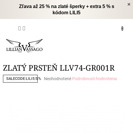
Prejsť
×
Zľava až 25 % na zlaté šperky + extra 5 % s
na
kódom LILI5
obsah
NÁKUPNÝ
KOŠÍK
ZLATÝ PRSTEŇ LLV74-GR001R
Priemerné
Neohodnotené
Podrobnosti hodnotenia
SALECODE:LILI5:5:%
hodnotenie
produktu
je
0,0
z
5
hviezdičiek.