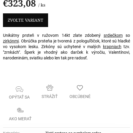
€323,08
/ ks
Jednotková
cena:
ZVOĽTE VARIANT
Unikátny prsteň v ružovom 14kt zlate zdobený
srdiečkom
so
zirkónmi
. Obrúčka prsteňa je tvorená z pologuľôčok, ktoré sú hladké
vo vysokom lesku. Zirkóny sú uchytené v malých
krapniach
tzv.
"zrnkách". Šperk je vhodný ako darček k výročiu, Valentínovi,
narodeninám, sviatku alebo len tak pre radosť.
STRÁŽIŤ
OBĽÚBENÉ
OPÝTAŤ SA
AKO MERAŤ