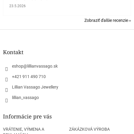
Hodnotenie obchodu je 5 z 5 hviezdičiek.
23.5.2026
Zobraziť ďalšie recenzie
Z
á
p
ä
Kontakt
t
i
eshop
@
lillianvassago.sk
e
+421 911 490 710
Lillian Vassago Jewellery
lillian_vassago
Informácie pre vás
VRÁTENIE, VÝMENA A
ZÁKÁZKOVÁ VÝROBA