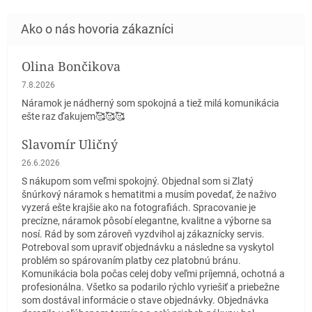
Olina Bončikova
Hodnotenie obchodu je 5 z 5 hviezdičiek.
7.8.2026
Náramok je nádherný som spokojná a tiež milá komunikácia
ešte raz ďakujem🥰🥰🥰
Slavomír Uličný
Hodnotenie obchodu je 5 z 5 hviezdičiek.
26.6.2026
S nákupom som veľmi spokojný. Objednal som si Zlatý
šnúrkový náramok s hematitmi a musím povedať, že naživo
vyzerá ešte krajšie ako na fotografiách. Spracovanie je
precízne, náramok pôsobí elegantne, kvalitne a výborne sa
nosí. Rád by som zároveň vyzdvihol aj zákaznícky servis.
Potreboval som upraviť objednávku a následne sa vyskytol
problém so spárovaním platby cez platobnú bránu.
Komunikácia bola počas celej doby veľmi príjemná, ochotná a
profesionálna. Všetko sa podarilo rýchlo vyriešiť a priebežne
som dostával informácie o stave objednávky. Objednávka