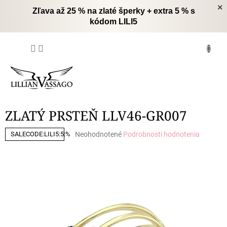
Prejsť
×
Zľava až 25 % na zlaté šperky + extra 5 % s
na
kódom LILI5
obsah
NÁKUPNÝ
KOŠÍK
ZLATÝ PRSTEŇ LLV46-GR007
Priemerné
Neohodnotené
Podrobnosti hodnotenia
SALECODE:LILI5:5:%
hodnotenie
produktu
je
0,0
z
5
hviezdičiek.