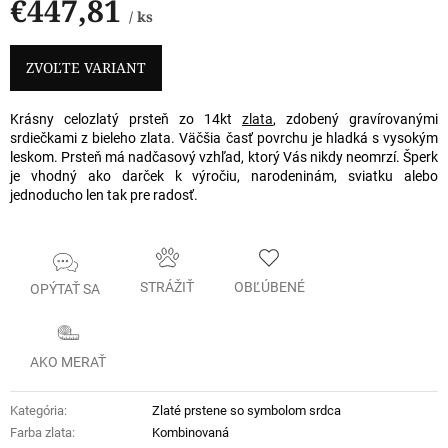
€447,81
/ ks
Jednotková
cena:
ZVOĽTE VARIANT
Krásny celozlatý prsteň zo 14kt
zlata
, zdobený gravírovanými
srdiečkami z bieleho zlata. Väčšia časť povrchu je hladká s vysokým
leskom. Prsteň má nadčasový vzhľad, ktorý Vás nikdy neomrzí. Šperk
je vhodný ako darček k výročiu, narodeninám, sviatku alebo
jednoducho len tak pre radosť.
STRÁŽIŤ
OBĽÚBENÉ
OPÝTAŤ SA
AKO MERAŤ
Kategória
:
Zlaté prstene so symbolom srdca
Farba zlata
:
Kombinovaná