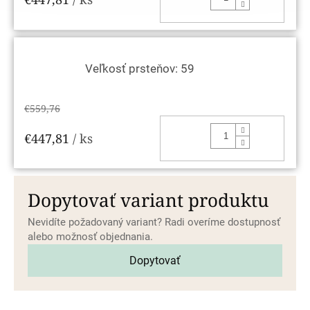
Veľkosť prsteňov: 59
€559,76
DO KOŠ
€447,81
/ ks
Dopytovať variant produktu
Nevidíte požadovaný variant? Radi overíme dostupnosť
alebo možnosť objednania.
Dopytovať