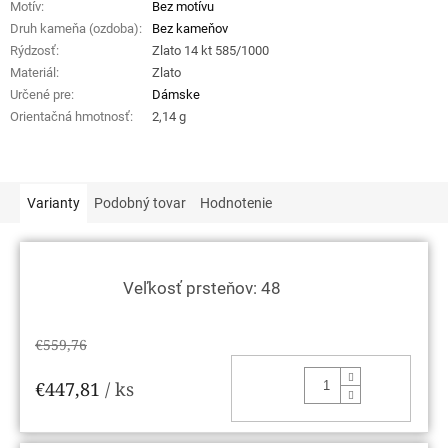
Motív
:
Bez motívu
Druh kameňa (ozdoba)
:
Bez kameňov
Rýdzosť
:
Zlato 14 kt 585/1000
Materiál
:
Zlato
Určené pre
:
Dámske
Orientačná hmotnosť
:
2,14 g
Varianty
Podobný tovar
Hodnotenie
Veľkosť prsteňov: 48
€559,76
DO KOŠ
€447,81
/ ks