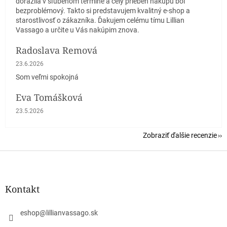
dorazila v sľúbenom termíne a celý priebeh nákupu bol
bezproblémový. Takto si predstavujem kvalitný e-shop a
starostlivosť o zákazníka. Ďakujem celému tímu Lillian
Vassago a určite u Vás nakúpim znova.
Radoslava Remová
Hodnotenie obchodu je 5 z 5 hviezdičiek.
23.6.2026
Som veľmi spokojná
Eva Tomášková
Hodnotenie obchodu je 5 z 5 hviezdičiek.
23.5.2026
Zobraziť ďalšie recenzie
Z
á
p
ä
Kontakt
t
i
eshop
@
lillianvassago.sk
e