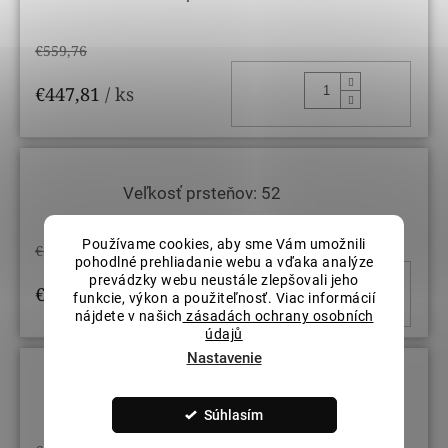
€559,76
DO KOŠ
€447,81
/ ks
Veľkosť prsteňov: 52
Používame cookies, aby sme Vám umožnili
€559,76
pohodlné prehliadanie webu a vďaka analýze
prevádzky webu neustále zlepšovali jeho
DO KOŠ
€447,81
/ ks
funkcie, výkon a použiteľnosť. Viac informácií
nájdete v našich
zásadách ochrany osobních
údajů
Nastavenie
Veľkosť prsteňov: 54
Súhlasím