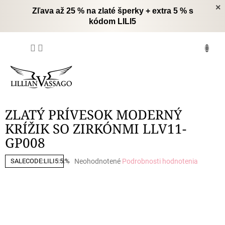
Prejsť
×
Zľava až 25 % na zlaté šperky + extra 5 % s
na
kódom LILI5
obsah
NÁKUPNÝ
KOŠÍK
ZLATÝ PRÍVESOK MODERNÝ
KRÍŽIK SO ZIRKÓNMI LLV11-
GP008
Priemerné
Neohodnotené
Podrobnosti hodnotenia
SALECODE:LILI5:5:%
hodnotenie
produktu
je
0,0
z
5