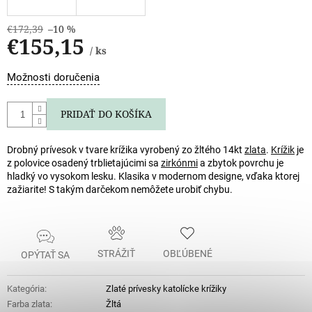
€172,39
–10 %
€155,15
/ ks
Jednotková
Možnosti doručenia
cena:
PRIDAŤ DO KOŠÍKA
Drobný prívesok v tvare krížika vyrobený zo žltého 14kt
zlata
.
Krížik
je
z polovice osadený trblietajúcimi sa
zirkónmi
a zbytok povrchu je
hladký vo vysokom lesku. Klasika v modernom designe, vďaka ktorej
zažiarite! S takým darčekom nemôžete urobiť chybu.
STRÁŽIŤ
OBĽÚBENÉ
OPÝTAŤ SA
Kategória
:
Zlaté prívesky katolícke krížiky
Farba zlata
:
Žltá