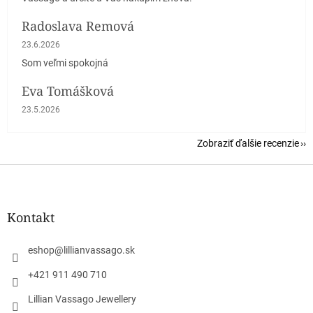
Radoslava Remová
Hodnotenie obchodu je 5 z 5 hviezdičiek.
23.6.2026
Som veľmi spokojná
Eva Tomášková
Hodnotenie obchodu je 5 z 5 hviezdičiek.
23.5.2026
Zobraziť ďalšie recenzie
Z
á
p
ä
Kontakt
t
i
eshop
@
lillianvassago.sk
e
+421 911 490 710
Lillian Vassago Jewellery