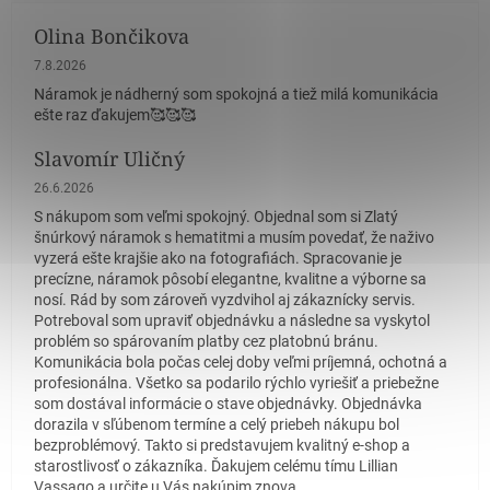
Olina Bončikova
Hodnotenie obchodu je 5 z 5 hviezdičiek.
7.8.2026
Náramok je nádherný som spokojná a tiež milá komunikácia
ešte raz ďakujem🥰🥰🥰
Slavomír Uličný
Hodnotenie obchodu je 5 z 5 hviezdičiek.
26.6.2026
S nákupom som veľmi spokojný. Objednal som si Zlatý
šnúrkový náramok s hematitmi a musím povedať, že naživo
vyzerá ešte krajšie ako na fotografiách. Spracovanie je
precízne, náramok pôsobí elegantne, kvalitne a výborne sa
nosí. Rád by som zároveň vyzdvihol aj zákaznícky servis.
Potreboval som upraviť objednávku a následne sa vyskytol
problém so spárovaním platby cez platobnú bránu.
Komunikácia bola počas celej doby veľmi príjemná, ochotná a
profesionálna. Všetko sa podarilo rýchlo vyriešiť a priebežne
som dostával informácie o stave objednávky. Objednávka
dorazila v sľúbenom termíne a celý priebeh nákupu bol
bezproblémový. Takto si predstavujem kvalitný e-shop a
starostlivosť o zákazníka. Ďakujem celému tímu Lillian
Vassago a určite u Vás nakúpim znova.