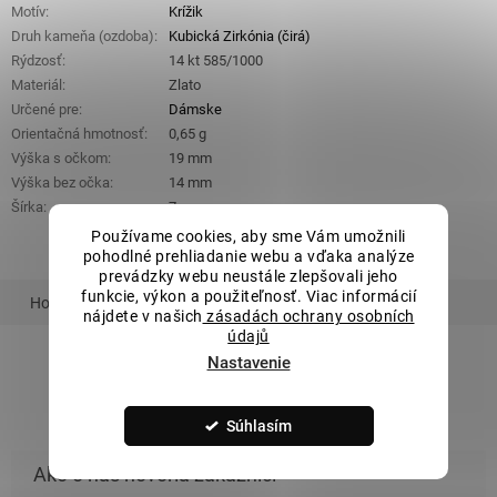
Motív
:
Krížik
Druh kameňa (ozdoba)
:
Kubická Zirkónia (čirá)
Rýdzosť
:
14 kt 585/1000
Materiál
:
Zlato
Určené pre
:
Dámske
Orientačná hmotnosť
:
0,65 g
Výška s očkom
:
19 mm
Výška bez očka
:
14 mm
Šírka
:
7 mm
Používame cookies, aby sme Vám umožnili
pohodlné prehliadanie webu a vďaka analýze
prevádzky webu neustále zlepšovali jeho
funkcie, výkon a použiteľnosť. Viac informácií
Hodnotenie
Podobný tovar
Súvisiaci tovar
nájdete v našich
zásadách ochrany osobních
údajů
Nastavenie
ZOBRAZIŤ VŠETKY PODOBNÉ PRODUKTY
Súhlasím