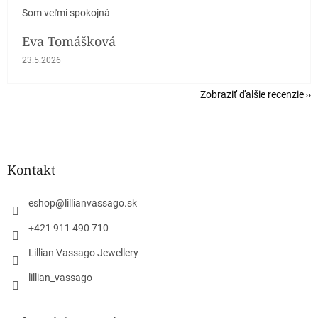
Som veľmi spokojná
Eva Tomášková
Hodnotenie obchodu je 5 z 5 hviezdičiek.
23.5.2026
Zobraziť ďalšie recenzie
Z
á
p
ä
Kontakt
t
i
eshop
@
lillianvassago.sk
e
+421 911 490 710
Lillian Vassago Jewellery
lillian_vassago