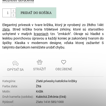
Možnosti doručenia
cena:
PRIDAŤ DO KOŠÍKA
Elegantný prívesok v tvare krížika, ktorý je vyrobený zo žltého 14kt
zlata
. Stred krížika tvoria trblietavé zirkóny, ktoré sú starostlivo
uchytené v malých
krapniach
tzv. "zrnkách". Okraje sú hladké s
lesklou povrchovou úpravou a každý koniec je zakončený tvarom do
špičky. Klasika v modernom designe, vďaka ktorej zažiarite! S
takýmto darčekom nemôžete urobiť chybu.
STRÁŽIŤ
OBĽÚBENÉ
OPÝTAŤ SA
Kategória
:
Zlaté prívesky katolícke krížiky
Farba zlata
:
Žltá
Motív
:
Krížik
Druh kameňa (ozdoba)
:
Kubická Zirkónia (čirá)
Rýdzosť
:
Zlato 14 kt 585/1000