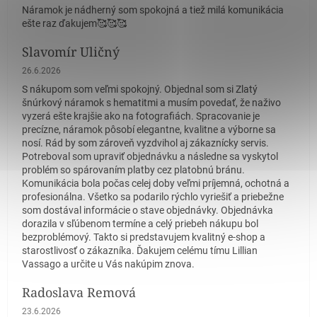
Náramok je nádherný som spokojná a tiež milá komunikácia
ešte raz ďakujem🥰🥰🥰
Slavomír Uličný
Hodnotenie obchodu je 5 z 5 hviezdičiek.
26.6.2026
S nákupom som veľmi spokojný. Objednal som si Zlatý
šnúrkový náramok s hematitmi a musím povedať, že naživo
vyzerá ešte krajšie ako na fotografiách. Spracovanie je
precízne, náramok pôsobí elegantne, kvalitne a výborne sa
nosí. Rád by som zároveň vyzdvihol aj zákaznícky servis.
Potreboval som upraviť objednávku a následne sa vyskytol
problém so spárovaním platby cez platobnú bránu.
Komunikácia bola počas celej doby veľmi príjemná, ochotná a
profesionálna. Všetko sa podarilo rýchlo vyriešiť a priebežne
som dostával informácie o stave objednávky. Objednávka
dorazila v sľúbenom termíne a celý priebeh nákupu bol
bezproblémový. Takto si predstavujem kvalitný e-shop a
starostlivosť o zákazníka. Ďakujem celému tímu Lillian
Vassago a určite u Vás nakúpim znova.
Radoslava Remová
Hodnotenie obchodu je 5 z 5 hviezdičiek.
23.6.2026