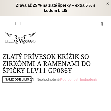
Prejsť
×
Zľava až 25 % na zlaté šperky + extra 5 % s
na
kódom LILI5
obsah
NÁKUPNÝ
KOŠÍK
ZLATÝ PRÍVESOK KRÍŽIK SO
ZIRKÓNMI A RAMENAMI DO
ŠPIČKY LLV11-GP086Y
Priemerné
Neohodnotené
Podrobnosti hodnotenia
SALECODE:LILI5:5:%
hodnotenie
produktu
je
0,0
z
5