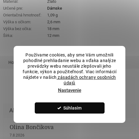
Materiál
:
Zlato
Určené pre
:
Dámske
Orientačná hmotnosť
:
1,09 g
Výška s očkom
:
2,6 mm
Výška bez očka
:
18 mm
Šírka
:
12 mm
Používame cookies, aby sme Vám umožnili
pohodlné prehliadanie webu a vďaka analýze
Hodnotenie
Podobný tovar
Súvisiaci tovar
prevádzky webu neustále zlepšovali jeho
funkcie, výkon a použiteľnosť. Viac informácií
nájdete v našich
zásadách ochrany osobních
údajů
ZOBRAZIŤ VŠETKY PODOBNÉ PRODUKTY
Nastavenie
Súhlasím
Olina Bončikova
Hodnotenie obchodu je 5 z 5 hviezdičiek.
7.8.2026