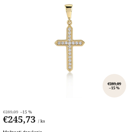
hviezdičiek.
€289,09
–15 %
€289,09
–15 %
€245,73
/ ks
Jednotková