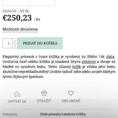
€294,39
–15 %
€250,23
/ ks
Jednotková
Možnosti doručenia
cena:
PRIDAŤ DO KOŠÍKA
Elegantný prívesok v tvare krížika je vyrobený zo žltého 14k
zlata
.
Vnútorná časť celého krížika je osadená čírymi
zirkónmi
a okraje sú
hladké vo vysokom lesku. Tento úžasný
krížik
je vďaka jeho lesku
skutočne neprehliadnuteľný! Urobte radosť sebe alebo svojim blízkym
týmto štýlovým šperkom.
STRÁŽIŤ
OBĽÚBENÉ
OPÝTAŤ SA
Kategória
:
Zlaté prívesky katolícke krížiky