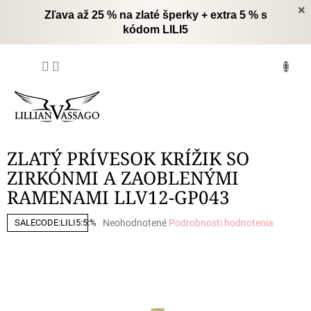
Prejsť
×
Zľava až 25 % na zlaté šperky + extra 5 % s
na
kódom LILI5
obsah
NÁKUPNÝ
KOŠÍK
ZLATÝ PRÍVESOK KRÍŽIK SO
ZIRKÓNMI A ZAOBLENÝMI
RAMENAMI LLV12-GP043
Priemerné
Neohodnotené
Podrobnosti hodnotenia
SALECODE:LILI5:5:%
hodnotenie
produktu
je
0,0
z
5