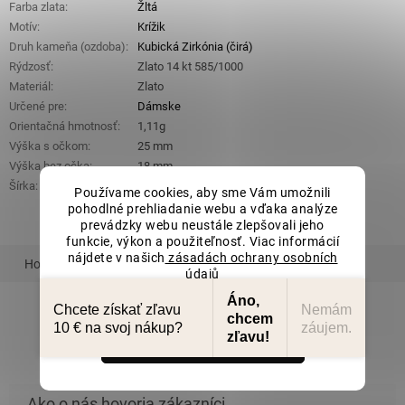
Farba zlata
:
Žltá
Motív
:
Krížik
Druh kameňa (ozdoba)
:
Kubická Zirkónia (čirá)
Rýdzosť
:
Zlato 14 kt 585/1000
Materiál
:
Zlato
Určené pre
:
Dámske
Orientačná hmotnosť
:
1,11g
Výška s očkom
:
25 mm
Výška bez očka
:
18 mm
Šírka
:
15 mm
Používame cookies, aby sme Vám umožnili
pohodlné prehliadanie webu a vďaka analýze
prevádzky webu neustále zlepšovali jeho
funkcie, výkon a použiteľnosť. Viac informácií
nájdete v našich
zásadách ochrany osobních
Hodnotenie
Podobný tovar
Súvisiaci tovar
údajů
Nastavenie
Áno,
Chcete získať zľavu
Nemám
chcem
10 € na svoj nákup?
záujem.
ZOBRAZIŤ VŠETKY PODOBNÉ PRODUKTY
zľavu!
Súhlasím