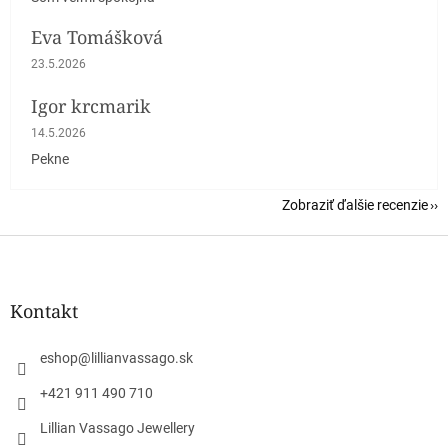
Eva Tomášková
Hodnotenie obchodu je 5 z 5 hviezdičiek.
23.5.2026
Igor krcmarik
Hodnotenie obchodu je 5 z 5 hviezdičiek.
14.5.2026
Pekne
Zobraziť ďalšie recenzie
Z
á
p
ä
Kontakt
t
i
eshop
@
lillianvassago.sk
e
+421 911 490 710
Lillian Vassago Jewellery