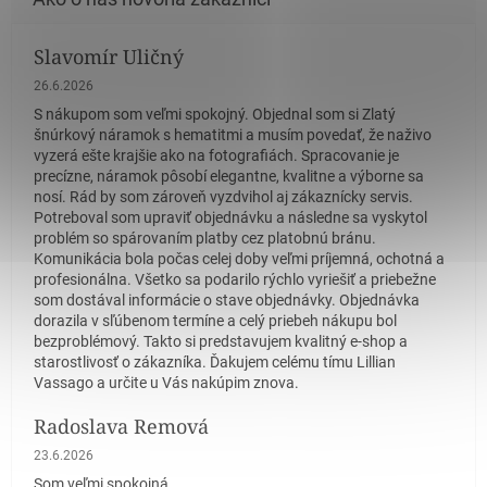
Slavomír Uličný
Hodnotenie obchodu je 5 z 5 hviezdičiek.
26.6.2026
S nákupom som veľmi spokojný. Objednal som si Zlatý
šnúrkový náramok s hematitmi a musím povedať, že naživo
vyzerá ešte krajšie ako na fotografiách. Spracovanie je
precízne, náramok pôsobí elegantne, kvalitne a výborne sa
nosí. Rád by som zároveň vyzdvihol aj zákaznícky servis.
Potreboval som upraviť objednávku a následne sa vyskytol
problém so spárovaním platby cez platobnú bránu.
Komunikácia bola počas celej doby veľmi príjemná, ochotná a
profesionálna. Všetko sa podarilo rýchlo vyriešiť a priebežne
som dostával informácie o stave objednávky. Objednávka
dorazila v sľúbenom termíne a celý priebeh nákupu bol
bezproblémový. Takto si predstavujem kvalitný e-shop a
starostlivosť o zákazníka. Ďakujem celému tímu Lillian
Vassago a určite u Vás nakúpim znova.
Radoslava Remová
Hodnotenie obchodu je 5 z 5 hviezdičiek.
23.6.2026
Som veľmi spokojná