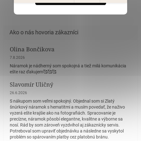
ZOBRAZIŤ VŠETKY PODOBNÉ PRODUKTY
Olina Bončikova
Hodnotenie obchodu je 5 z 5 hviezdičiek.
7.8.2026
Náramok je nádherný som spokojná a tiež milá komunikácia
ešte raz ďakujem🥰🥰🥰
Slavomír Uličný
Hodnotenie obchodu je 5 z 5 hviezdičiek.
26.6.2026
S nákupom som veľmi spokojný. Objednal som si Zlatý
šnúrkový náramok s hematitmi a musím povedať, že naživo
vyzerá ešte krajšie ako na fotografiách. Spracovanie je
precízne, náramok pôsobí elegantne, kvalitne a výborne sa
nosí. Rád by som zároveň vyzdvihol aj zákaznícky servis.
Potreboval som upraviť objednávku a následne sa vyskytol
problém so spárovaním platby cez platobnú bránu.