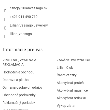
t
i
eshop
@
lillianvassago.sk
e
+421 911 490 710
Lillian Vassago Jewellery
lillian_vassago
Informácie pre vás
VRÁTENIE, VÝMENA A
ZÁKÁZKOVÁ VÝROBA
REKLAMÁCIA
Lillian Club
Hodnotenie obchodu
Časté otázky
Doprava a platba
Ako vybrať prsteň
Ochrana osobných údajov
Ako vybrať náušnice
Obchodné podmienky
Ako vybrať retiazku
Reklamačný poriadok
Výkup zlata