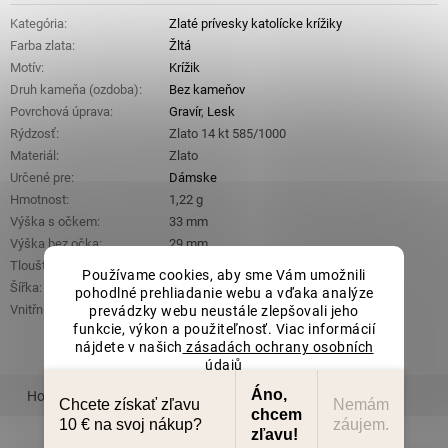
Kategória
:
Zlaté prívesky katolícke krížiky
Farba zlata
:
Žltá
Motív
:
Krížik
Druh kameňa (ozdoba)
:
Bez kameňov
Povrchová úprava
:
Gravír
,
Lesk
Rýdzosť
:
Zlato 14 kt 585/1000
Materiál
:
Zlato
Určené pre
:
Dámske
Hmotnost
:
1,22 g
Výška s očkem
:
33 mm
Výška bez očka
:
29 mm
Tloušťka
:
1 mm
Používame cookies, aby sme Vám umožnili
Šířka
:
12 mm
pohodlné prehliadanie webu a vďaka analýze
Vnitřní rozměr očka (š x v)
:
3 mm x 4 mm
prevádzky webu neustále zlepšovali jeho
funkcie, výkon a použiteľnosť. Viac informácií
nájdete v našich
zásadách ochrany osobních
údajů
Nastavenie
Áno,
Hodnotenie
Podobný tovar
Súvisiaci tovar
Chcete získať zľavu
Nemám
chcem
10 € na svoj nákup?
záujem.
zľavu!
Súhlasím