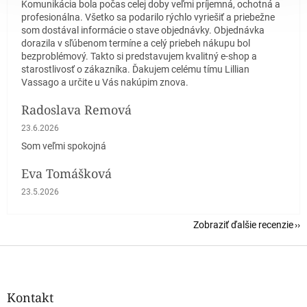
Komunikácia bola počas celej doby veľmi príjemná, ochotná a
profesionálna. Všetko sa podarilo rýchlo vyriešiť a priebežne
som dostával informácie o stave objednávky. Objednávka
dorazila v sľúbenom termíne a celý priebeh nákupu bol
bezproblémový. Takto si predstavujem kvalitný e-shop a
starostlivosť o zákazníka. Ďakujem celému tímu Lillian
Vassago a určite u Vás nakúpim znova.
Radoslava Remová
Hodnotenie obchodu je 5 z 5 hviezdičiek.
23.6.2026
Som veľmi spokojná
Eva Tomášková
Hodnotenie obchodu je 5 z 5 hviezdičiek.
23.5.2026
Zobraziť ďalšie recenzie
Z
á
p
ä
Kontakt