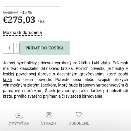
€323,57
–15 %
€275,03
/ ks
Jednotková
Možnosti doručenia
cena:
PRIDAŤ DO KOŠÍKA
Jemný symbolický prívesok vyrobený zo žltého 14kt
zlata
. Prívesok
má tvar klasického latinského krížika. Povrch prívesku je hladký v
lesklej povrchovej úprave s decentným
gravírovaním
, ktoré zdobí
krížik
po celom obvode. Potešte seba alebo svojich blízkych
výnimočným zlatým šperkom, ktorý bude krásnym narodeninovým či
pamätným darčekom. Šperk je vhodný aj ako darček pri príležitosti
krstu, prvého svätého prijímania či sviatosti birmovania.
STRÁŽIŤ
OBĽÚBENÉ
OPÝTAŤ SA