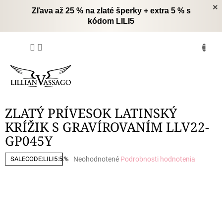
Prejsť
×
Zľava až 25 % na zlaté šperky + extra 5 % s
na
kódom LILI5
obsah
NÁKUPNÝ
KOŠÍK
ZLATÝ PRÍVESOK LATINSKÝ
KRÍŽIK S GRAVÍROVANÍM LLV22-
GP045Y
Priemerné
Neohodnotené
Podrobnosti hodnotenia
SALECODE:LILI5:5:%
hodnotenie
produktu
je
0,0
z
5