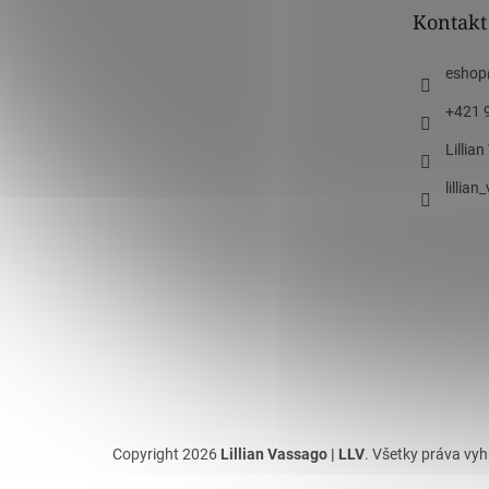
t
Kontakt
i
e
eshop
+421 
Lillia
lillia
Copyright 2026
Lillian Vassago | LLV
. Všetky práva vy