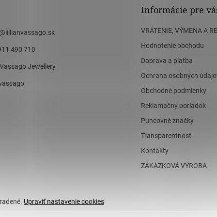
Informácie pre vá
VRÁTENIE, VÝMENA A R
@
lillianvassago.sk
Hodnotenie obchodu
911 490 710
Doprava a platba
n Vassago Jewellery
Ochrana osobných údajo
n_vassago
Obchodné podmienky
Reklamačný poriadok
Puncovné značky
Transparentnosť
Kontakty
ZÁKÁZKOVÁ VÝROBA
hradené.
Upraviť nastavenie cookies