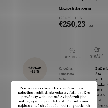
Možnosti doručenia
€294,39
–15 %
€250,23
/ ks
Jednotková
cena:
STRÁŽIŤ
OPÝTAŤ SA
€294,39
Kategória
:
Zlaté prí
–15 %
Farba zlata
:
Žltá
Motív
:
Krížik
Druh kameňa (ozdoba)
:
Bez kam
Používame cookies, aby sme Vám umožnili
Povrchová úprava
:
Lesk
pohodlné prehliadanie webu a vďaka analýze
Rýdzosť
:
14 kt 58
prevádzky webu neustále zlepšovali jeho
Materiál
:
Zlato
funkcie, výkon a použiteľnosť. Viac informácií
nájdete v našich
zásadách ochrany osobních
Určené pre
:
Dámske