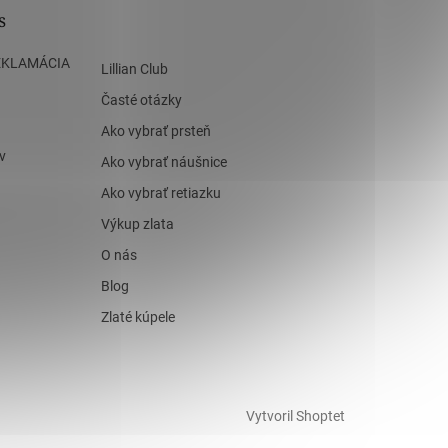
s
EKLAMÁCIA
Lillian Club
Časté otázky
Ako vybrať prsteň
v
Ako vybrať náušnice
Ako vybrať retiazku
Výkup zlata
O nás
Blog
Zlaté kúpele
Vytvoril Shoptet