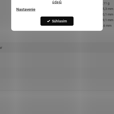
údajů
Orientačná hmotnosť
:
1,11 g
Výška s očkom
:
35,3 mm
Nastavenie
Výška bez očka
:
30,1 mm
Šírka
:
19,1 mm
Súhlasím
Hrúbka
:
0,6 mm
ar