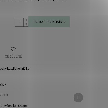
PRIDAŤ DO KOŠÍKA
OBĽÚBENÉ
vesky katolícke krížiky
eňov
Ďalší
5/1000
produkt
,
Dievčenské
,
Unisex