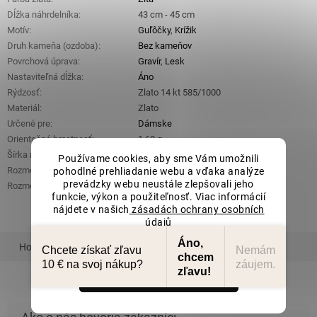
Dĺžka náhrdelníka
:
43 cm - 45 cm
Motív
:
Guľôčky
,
Krížik
Druh kameňa (ozdoba)
:
Bez kameňov
Povrchová úprava
:
Gravír
,
Lesk
Nastaviteľná dĺžka
:
Áno
Rýdzosť
:
Zlato 14 kt 585/1000
Materiál
:
Zlato
Určené pre
:
Dámske
Orientačná hmotnosť
:
1,60 g
Šírka retiazky
:
0,5 mm
Používame cookies, aby sme Vám umožnili
Rozmery ozdobnej časti (š x d)
:
7,5 mm x 12,5 mm
pohodlné prehliadanie webu a vďaka analýze
prevádzky webu neustále zlepšovali jeho
Rozmery guľôčky (š x d)
:
2 mm x 2 mm
funkcie, výkon a použiteľnosť. Viac informácií
nájdete v našich
zásadách ochrany osobních
údajů
Nastavenie
Áno,
Hodnotenie
Podobný tovar
Súvisiaci tovar
Chcete získať zľavu
Nemám
chcem
10 € na svoj nákup?
záujem.
zľavu!
Súhlasím