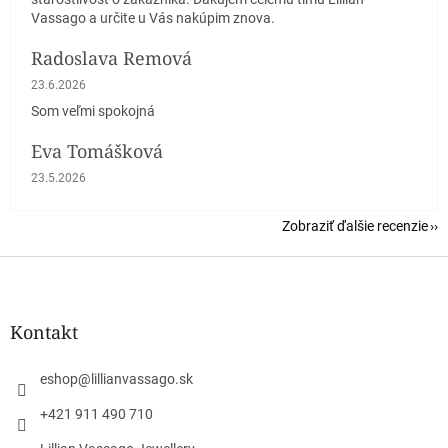
Vassago a určite u Vás nakúpim znova.
Radoslava Remová
Hodnotenie obchodu je 5 z 5 hviezdičiek.
23.6.2026
Som veľmi spokojná
Eva Tomášková
Hodnotenie obchodu je 5 z 5 hviezdičiek.
23.5.2026
Zobraziť ďalšie recenzie
Z
á
p
ä
Kontakt
t
i
eshop
@
lillianvassago.sk
e
+421 911 490 710