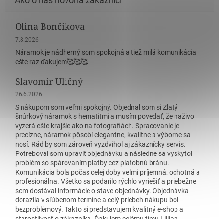
Olina Bončikova
Hodnotenie obchodu je 5 z 5 hviezdičiek.
7.8.2026
Náramok je nádherný som spokojná a tiež milá komunikácia
ešte raz ďakujem🥰🥰🥰
Slavomír Uličný
Hodnotenie obchodu je 5 z 5 hviezdičiek.
26.6.2026
S nákupom som veľmi spokojný. Objednal som si Zlatý
šnúrkový náramok s hematitmi a musím povedať, že naživo
vyzerá ešte krajšie ako na fotografiách. Spracovanie je
precízne, náramok pôsobí elegantne, kvalitne a výborne sa
nosí. Rád by som zároveň vyzdvihol aj zákaznícky servis.
Potreboval som upraviť objednávku a následne sa vyskytol
problém so spárovaním platby cez platobnú bránu.
Komunikácia bola počas celej doby veľmi príjemná, ochotná a
profesionálna. Všetko sa podarilo rýchlo vyriešiť a priebežne
som dostával informácie o stave objednávky. Objednávka
dorazila v sľúbenom termíne a celý priebeh nákupu bol
bezproblémový. Takto si predstavujem kvalitný e-shop a
starostlivosť o zákazníka. Ďakujem celému tímu Lillian