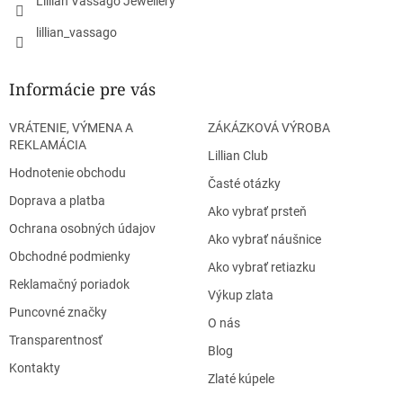
Lillian Vassago Jewellery
lillian_vassago
Informácie pre vás
VRÁTENIE, VÝMENA A
ZÁKÁZKOVÁ VÝROBA
REKLAMÁCIA
Lillian Club
Hodnotenie obchodu
Časté otázky
Doprava a platba
Ako vybrať prsteň
Ochrana osobných údajov
Ako vybrať náušnice
Obchodné podmienky
Ako vybrať retiazku
Reklamačný poriadok
Výkup zlata
Puncovné značky
O nás
Transparentnosť
Blog
Kontakty
Zlaté kúpele