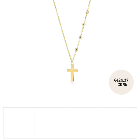
€424,37
–20 %