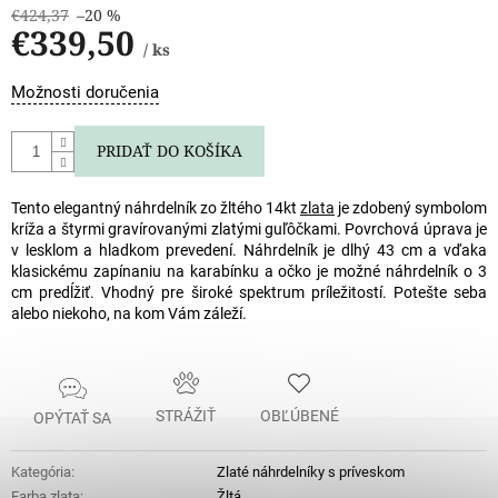
€424,37
–20 %
€339,50
/ ks
Jednotková
Možnosti doručenia
cena:
PRIDAŤ DO KOŠÍKA
Tento elegantný náhrdelník zo žltého 14kt
zlata
je zdobený symbolom
kríža a štyrmi gravírovanými zlatými guľôčkami. Povrchová úprava je
v lesklom a hladkom prevedení. Náhrdelník je dlhý 43 cm a vďaka
klasickému zapínaniu na karabínku a očko je možné náhrdelník o 3
cm predĺžiť. Vhodný pre široké spektrum príležitostí. Potešte seba
alebo niekoho, na kom Vám záleží.
STRÁŽIŤ
OBĽÚBENÉ
OPÝTAŤ SA
Kategória
:
Zlaté náhrdelníky s príveskom
Farba zlata
:
Žltá