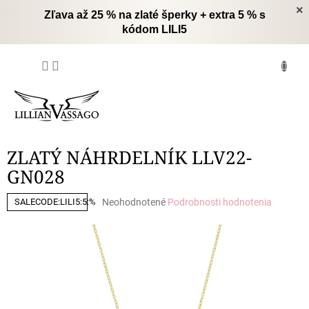
Prejsť
×
Zľava až 25 % na zlaté šperky + extra 5 % s
na
kódom LILI5
obsah
NÁKUPNÝ
KOŠÍK
ZLATÝ NÁHRDELNÍK LLV22-
GN028
Priemerné
Neohodnotené
Podrobnosti hodnotenia
SALECODE:LILI5:5:%
hodnotenie
produktu
je
0,0
z
5
hviezdičiek.