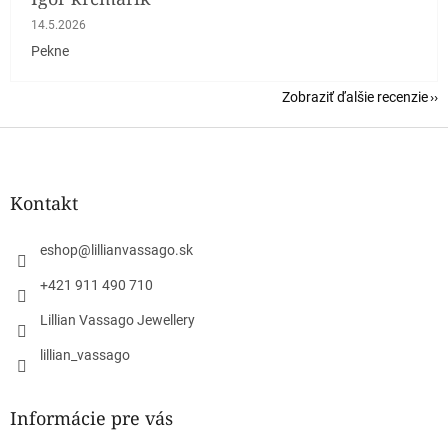
Hodnotenie obchodu je 5 z 5 hviezdičiek.
14.5.2026
Pekne
Zobraziť ďalšie recenzie
Z
á
p
ä
Kontakt
t
i
eshop
@
lillianvassago.sk
e
+421 911 490 710
Lillian Vassago Jewellery
lillian_vassago
Informácie pre vás