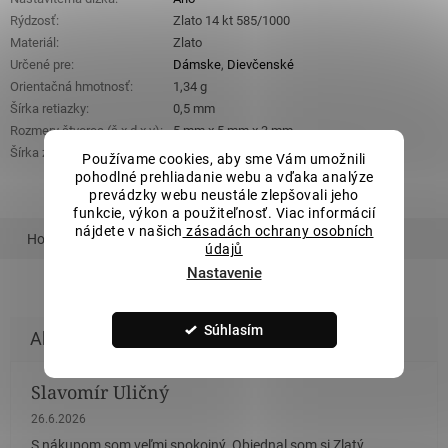
Rýdzosť
:
Zlato 14 kt 585/1000
Materiál
:
Zlato
Určené pre
:
Dámske
,
Dievčenské
Orientačná hmotnosť
:
1,34 g
Šírka retiazky
:
0,5 mm
Rozmery štvorca (š x d x v)
:
5 mm x 5 mm x 3 mm
Šírka zirkónu
:
1 mm
Používame cookies, aby sme Vám umožnili
pohodlné prehliadanie webu a vďaka analýze
prevádzky webu neustále zlepšovali jeho
funkcie, výkon a použiteľnosť. Viac informácií
nájdete v našich
zásadách ochrany osobních
Hodnotenie
Podobný tovar
údajů
Nastavenie
Súhlasím
Slavomír Uličný
Hodnotenie obchodu je 5 z 5 hviezdičiek.
26.6.2026
S nákupom som veľmi spokojný. Objednal som si Zlatý