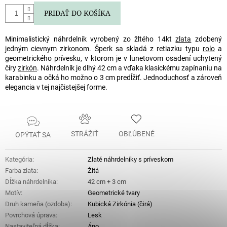
PRIDAŤ DO KOŠÍKA
Minimalistický náhrdelník vyrobený zo žltého 14kt
zlata
zdobený
jedným cievnym zirkonom. Šperk sa skladá z retiazku typu
rolo
a
geometrického prívesku, v ktorom je v lunetovom osadení uchytený
číry
zirkón
. Náhrdelník je dlhý 42 cm a vďaka klasickému zapínaniu na
karabinku a očká ho možno o 3 cm predĺžiť. Jednoduchosť a zároveň
elegancia v tej najčistejšej forme.
STRÁŽIŤ
OBĽÚBENÉ
OPÝTAŤ SA
Kategória
:
Zlaté náhrdelníky s príveskom
Farba zlata
:
Žltá
Dĺžka náhrdelníka
:
42 cm + 3 cm
Motív
:
Geometrické tvary
Druh kameňa (ozdoba)
:
Kubická Zirkónia (čirá)
Povrchová úprava
:
Lesk
Nastaviteľná dĺžka
:
Áno