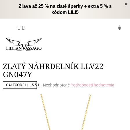
Prejsť
×
Zľava až 25 % na zlaté šperky + extra 5 % s
na
kódom LILI5
obsah
NÁKUPNÝ
KOŠÍK
ZLATÝ NÁHRDELNÍK LLV22-
GN047Y
Priemerné
Neohodnotené
Podrobnosti hodnotenia
SALECODE:LILI5:5:%
hodnotenie
produktu
je
0,0
z
5
hviezdičiek.