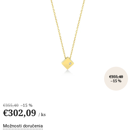
€355,40
–15 %
€355,40
–15 %
€302,09
/ ks
Jednotková
Možnosti doručenia
cena: