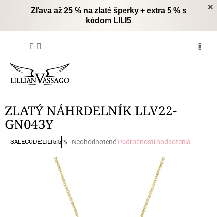
Prejsť
×
Zľava až 25 % na zlaté šperky + extra 5 % s
na
kódom LILI5
obsah
NÁKUPNÝ
KOŠÍK
ZLATÝ NÁHRDELNÍK LLV22-
GN043Y
Priemerné
Neohodnotené
Podrobnosti hodnotenia
SALECODE:LILI5:5:%
hodnotenie
produktu
je
0,0
z
5
hviezdičiek.