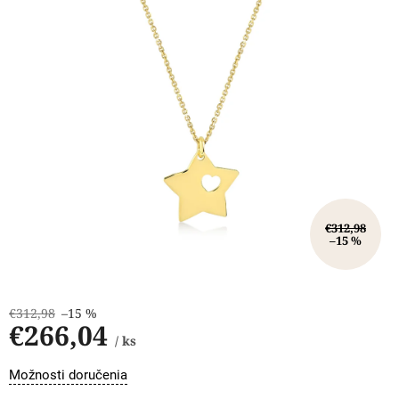
€312,98
–15 %
€312,98
–15 %
€266,04
/ ks
Jednotková
Možnosti doručenia
cena: