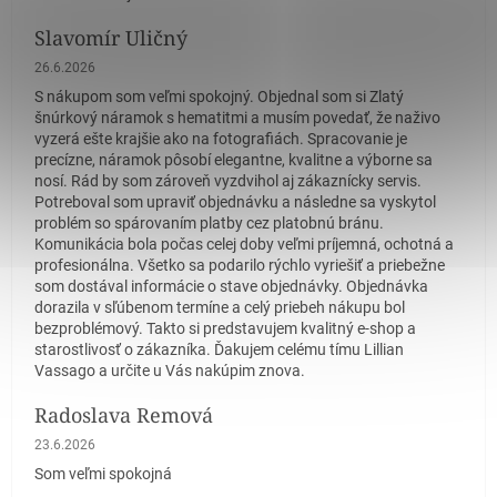
Slavomír Uličný
Hodnotenie obchodu je 5 z 5 hviezdičiek.
26.6.2026
S nákupom som veľmi spokojný. Objednal som si Zlatý
šnúrkový náramok s hematitmi a musím povedať, že naživo
vyzerá ešte krajšie ako na fotografiách. Spracovanie je
precízne, náramok pôsobí elegantne, kvalitne a výborne sa
nosí. Rád by som zároveň vyzdvihol aj zákaznícky servis.
Potreboval som upraviť objednávku a následne sa vyskytol
problém so spárovaním platby cez platobnú bránu.
Komunikácia bola počas celej doby veľmi príjemná, ochotná a
profesionálna. Všetko sa podarilo rýchlo vyriešiť a priebežne
som dostával informácie o stave objednávky. Objednávka
dorazila v sľúbenom termíne a celý priebeh nákupu bol
bezproblémový. Takto si predstavujem kvalitný e-shop a
starostlivosť o zákazníka. Ďakujem celému tímu Lillian
Vassago a určite u Vás nakúpim znova.
Radoslava Remová
Hodnotenie obchodu je 5 z 5 hviezdičiek.
23.6.2026
Som veľmi spokojná