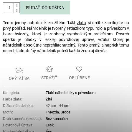
PRIDAŤ DO KOŠÍKA
Tento jemný náhrdelník zo žltého 14kt
zlata
si určite zamilujete na
prvý pohľad. Náhrdelník je tvorený retiazkom typu
rolo
a príveskom
v
tvare hviezdy
, ktorý je zdobený symbolickým
srdiečkom
. Povrch
šperku je hladký v lesklej povrchovej úprave, vďaka ktorej je
náhrdelník absolútne neprehliadnuteľný. Tento jemný, a napriek tomu
neprehliadnuteľný náhrdelník poteší každú ženu aj dievča.
STRÁŽIŤ
OBĽÚBENÉ
OPÝTAŤ SA
Kategória
:
Zlaté náhrdelníky s príveskom
Farba zlata
:
Žltá
Dĺžka náhrdelníka
:
42 cm - 44 cm
Motív
:
Hviezda
,
Srdce
Druh kameňa (ozdoba)
:
Bez kameňov
Povrchová úprava
:
Lesk
Nastaviteľná dĺžka
:
Áno