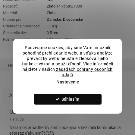
Rýdzosť
:
Zlato 14 kt 585/1000
Materiál
:
Zlato
Určené pre
:
Dámske
,
Dievčenské
Orientačná hmotnosť
:
1,18 g
Šírka retiazky
:
0,5 mm
Rozmery hviezdy (š x d)
:
10,5 mm x 11 mm
Používame cookies, aby sme Vám umožnili
pohodlné prehliadanie webu a vďaka analýze
prevádzky webu neustále zlepšovali jeho
funkcie, výkon a použiteľnosť. Viac informácií
Hodnotenie
Podobný tovar
nájdete v našich
zásadách ochrany osobních
údajů
Nastavenie
Súhlasím
Olina Bončikova
Hodnotenie obchodu je 5 z 5 hviezdičiek.
7.8.2026
Náramok je nádherný som spokojná a tiež milá komunikácia
ešte raz ďakujem🥰🥰🥰