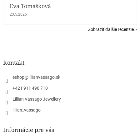
Eva Tomášková
Hodnotenie obchodu je 5 z 5 hviezdičiek.
23.5.2026
Zobraziť ďalšie recenzie
Z
á
p
ä
Kontakt
t
i
eshop
@
lillianvassago.sk
e
+421 911 490 710
Lillian Vassago Jewellery
lillian_vassago
Informácie pre vás