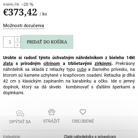
€466,78
–20 %
€373,42
/ ks
Jednotková
Možnosti doručenia
cena:
PRIDAŤ DO KOŠÍKA
Urobte si radosť týmto úchvatným náhrdelníkom z bieleho 14kt
zlata
s prírodným
citrínom
a trblietavými
zirkónmi
.
Prekrásny
náhrdelník sa skladá z retiazky typu
cube
a žiarivého prívesku, na
ktorom sú kamene uchytené v krapňovom osadení. Retiazka je dlhá
42 cm s klasickým zapínaním na karabinku a očko. Ide o jemný
doplnok, ktorý sa dá skvelo kombinovať s ďalšími šperkami a
doplnkami.
STRÁŽIŤ
OBĽÚBENÉ
OPÝTAŤ SA
Kategória
:
Zlaté náhrdelníky s príveskom