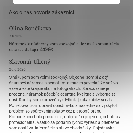
Olina Bončikova
Hodnotenie obchodu je 5 z 5 hviezdičiek.
7.8.2026
Náramok je nádherný som spokojná a tiež milá komunikácia
ešte raz ďakujem🥰🥰🥰
Slavomír Uličný
Hodnotenie obchodu je 5 z 5 hviezdičiek.
26.6.2026
S nákupom som veľmi spokojný. Objednal som si Zlatý
šnúrkový náramok s hematitmi a musím povedať, že naživo
vyzerá ešte krajšie ako na fotografiách. Spracovanie je
precízne, náramok pôsobí elegantne, kvalitne a výborne sa
nosí. Rád by som zároveň vyzdvihol aj zákaznícky servis.
Potreboval som upraviť objednávku a následne sa vyskytol
problém so spárovaním platby cez platobnú bránu.
Komunikácia bola počas celej doby veľmi príjemná, ochotná a
profesionálna. Všetko sa podarilo rýchlo vyriešiť a priebežne
som dostával informácie o stave objednávky. Objednávka