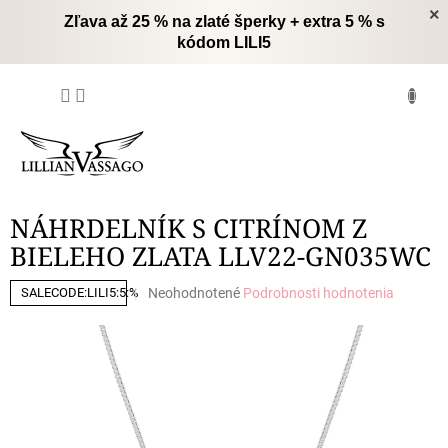
Prejsť
×
Zľava až 25 % na zlaté šperky + extra 5 % s
na
kódom LILI5
obsah
NÁKUPNÝ
KOŠÍK
NÁHRDELNÍK S CITRÍNOM Z
BIELEHO ZLATA LLV22-GN035WC
Priemerné
Neohodnotené
Podrobnosti hodnotenia
SALECODE:LILI5:5:%
hodnotenie
produktu
je
0,0
z
5
hviezdičiek.