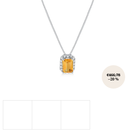
€466,78
–20 %