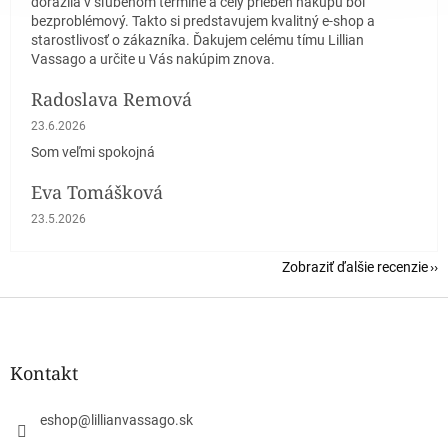
dorazila v sľúbenom termíne a celý priebeh nákupu bol
bezproblémový. Takto si predstavujem kvalitný e-shop a
starostlivosť o zákazníka. Ďakujem celému tímu Lillian
Vassago a určite u Vás nakúpim znova.
Radoslava Remová
Hodnotenie obchodu je 5 z 5 hviezdičiek.
23.6.2026
Som veľmi spokojná
Eva Tomášková
Hodnotenie obchodu je 5 z 5 hviezdičiek.
23.5.2026
Zobraziť ďalšie recenzie
Z
á
p
ä
Kontakt
t
i
eshop
@
lillianvassago.sk
e