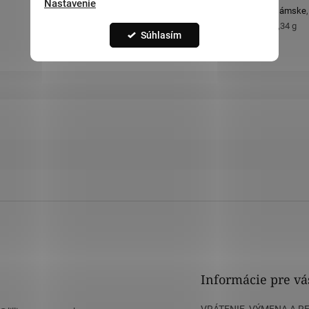
Nastavenie
Určené pre
:
Dámske
Orientačná hmotnosť
:
1,34 g
Súhlasím
Informácie pre vá