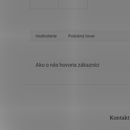
Hodnotenie
Podobný tovar
Z
á
p
ä
t
Kontakt
i
e