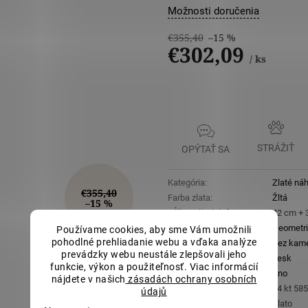
Možnosti doručenia
€355,40
–15 %
€302,09
/ ks
Jednotková
cena:
STRÁŽIŤ
OPÝTAŤ SA
Kategória
:
Zlaté ná
€355,40
Farba zlata
:
Žltá
–15 %
Dĺžka náhrdelníka
:
42 cm + 
Motív
:
Geometri
Používame cookies, aby sme Vám umožnili
pohodlné prehliadanie webu a vďaka analýze
Druh kameňa (ozdoba)
:
Bez kam
prevádzky webu neustále zlepšovali jeho
Povrchová úprava
:
Lesk
funkcie, výkon a použiteľnosť. Viac informácií
Nastaviteľná dĺžka
:
Áno
nájdete v našich
zásadách ochrany osobních
Rýdzosť
:
14 kt 58
údajů
Materiál
:
Zlato