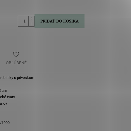
PRIDAŤ DO KOŠÍKA
OBĽÚBENÉ
hrdelníky s príveskom
3 cm
cké tvary
eňov
5/1000