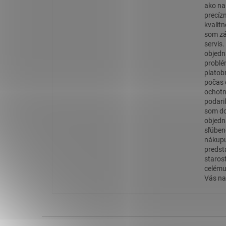
ako na
precíz
kvalit
som zá
servis
objedn
problé
platob
počas 
ochotn
podaril
som do
objedn
sľúben
nákupu
predst
staros
celému
Vás na
Z