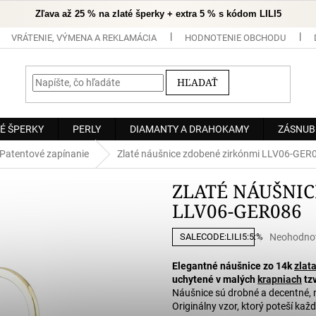
Zľava až 25 % na zlaté šperky + extra 5 % s kódom LILI5
VRÁTENIE, VÝMENA A REKLAMÁCIA
HODNOTENIE OBCHODU
HĽADAŤ
É ŠPERKY
PERLY
DIAMANTY A DRAHOKAMY
ZÁSNUB
Patentové zapínanie
Zlaté náušnice zdobené zirkónmi LLV06-GER
ZLATÉ NÁUŠNIC
LLV06-GER086
Priemerné
Neohodno
SALECODE:LILI5:5:%
hodnoteni
produktu
Elegantné náušnice zo 14k
zlat
je
uchytené v malých
krapniach
tzv
0,0
Náušnice sú drobné a decentné, n
z
Originálny vzor, ktorý poteší každ