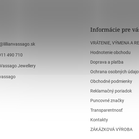
Informácie pre vá
VRÁTENIE, VÝMENA A R
@
lillianvassago.sk
Hodnotenie obchodu
911 490 710
Doprava a platba
n Vassago Jewellery
Ochrana osobných údajo
n_vassago
Obchodné podmienky
Reklamačný poriadok
Puncovné značky
Transparentnosť
Kontakty
ZÁKÁZKOVÁ VÝROBA