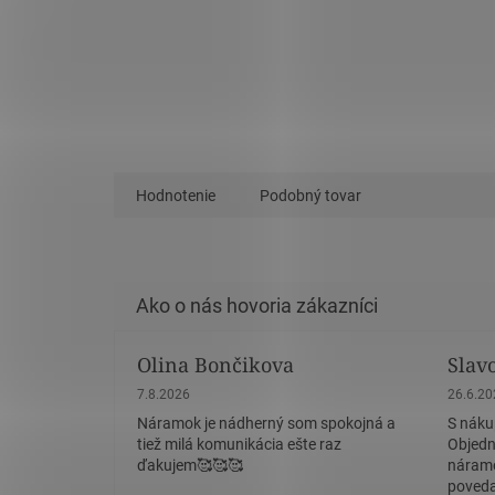
Hodnotenie
Podobný tovar
Olina Bončikova
Slav
Hodnotenie obchodu je 5 z 5 hviezdičiek.
Hodnote
7.8.2026
26.6.2
Náramok je nádherný som spokojná a
S náku
tiež milá komunikácia ešte raz
Objedn
ďakujem🥰🥰🥰
náramo
povedať