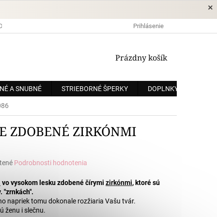
×
DOPRAVA A PLATBA
OCHRANA OSOBNÝCH ÚDAJOV
Prihlásenie
OBCHODNÉ
NÁKUPNÝ
Prázdny košík
KOŠÍK
NÉ A SNUBNÉ
STRIEBORNÉ ŠPERKY
DOPLNKY
ZÁKÁ
086
E ZDOBENÉ ZIRKÓNMI
tené
Podrobnosti hodnotenia
e
a
vo vysokom lesku zdobené čírymi
zirkónmi
, ktoré sú
. "zrnkách".
o napriek tomu dokonale rozžiaria Vašu tvár.
ú ženu i slečnu.