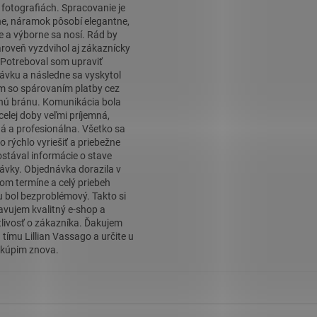
 fotografiách. Spracovanie je
ne, náramok pôsobí elegantne,
ne a výborne sa nosí. Rád by
roveň vyzdvihol aj zákaznícky
. Potreboval som upraviť
ávku a následne sa vyskytol
m so spárovaním platby cez
nú bránu. Komunikácia bola
celej doby veľmi príjemná,
á a profesionálna. Všetko sa
o rýchlo vyriešiť a priebežne
stával informácie o stave
ávky. Objednávka dorazila v
om termíne a celý priebeh
 bol bezproblémový. Takto si
avujem kvalitný e-shop a
tlivosť o zákazníka. Ďakujem
 tímu Lillian Vassago a určite u
kúpim znova.