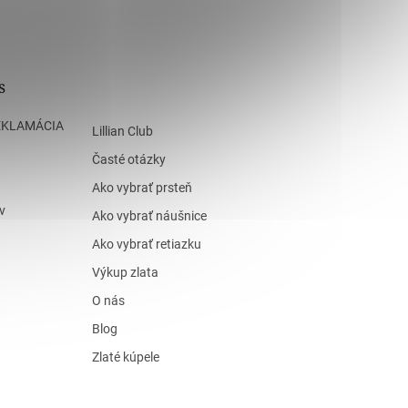
s
EKLAMÁCIA
Lillian Club
Časté otázky
Ako vybrať prsteň
v
Ako vybrať náušnice
Ako vybrať retiazku
Výkup zlata
O nás
Blog
Zlaté kúpele