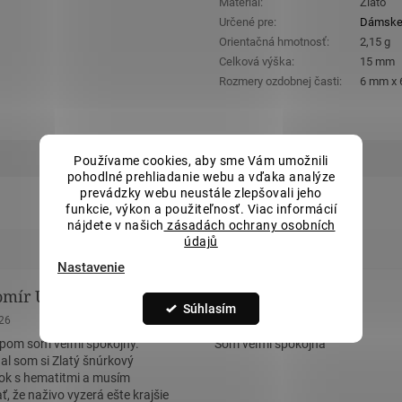
Materiál
:
Zlato
Určené pre
:
Dámsk
Orientačná hmotnosť
:
2,15 g
Celková výška
:
15 mm
Rozmery ozdobnej časti
:
6 mm x
Používame cookies, aby sme Vám umožnili
pohodlné prehliadanie webu a vďaka analýze
prevádzky webu neustále zlepšovali jeho
funkcie, výkon a použiteľnosť. Viac informácií
nájdete v našich
zásadách ochrany osobních
údajů
Nastavenie
omír Uličný
Radoslava Remová
Súhlasím
nie obchodu je 5 z 5 hviezdičiek.
Hodnotenie obchodu je 5 z 5 hviez
026
23.6.2026
pom som veľmi spokojný.
Som veľmi spokojná
al som si Zlatý šnúrkový
k s hematitmi a musím
, že naživo vyzerá ešte krajšie