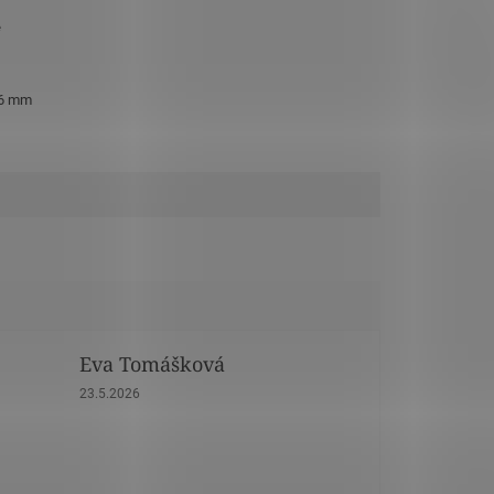
e
 6 mm
Eva Tomášková
dičiek.
Hodnotenie obchodu je 5 z 5 hviezdičiek.
23.5.2026