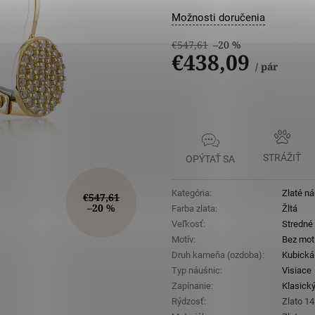
5
hviezdičiek
Možnosti doručenia
€547,61
–20 %
€438,09
/ pár
Jednotková
cena:
STRÁŽIŤ
OPÝTAŤ SA
Kategória
:
Zlaté n
€547,61
–20 %
Farba zlata
:
Žltá
Veľkosť
:
Stredné
Motív
:
Bez mot
Druh kameňa (ozdoba)
:
Kubická 
Typ náušnic
:
Visiace
Zapínanie
:
Klasický
Rýdzosť
:
Zlato 14