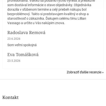
profesionálna. Všetko sa podarilo rýchlo vyriešiť a priebežne
som dostával informácie o stave objednávky. Objednávka
dorazila v sľúbenom termíne a celý priebeh nákupu bol
bezproblémový. Takto si predstavujem kvalitný e-shop a
starostlivosť o zákazníka. Ďakujem celému tímu Lillian
Vassago a určite u Vás nakúpim znova.
Radoslava Remová
Hodnotenie obchodu je 5 z 5 hviezdičiek.
23.6.2026
Som veľmi spokojná
Eva Tomášková
Hodnotenie obchodu je 5 z 5 hviezdičiek.
23.5.2026
Zobraziť ďalšie recenzie
Z
á
p
ä
Kontakt
t