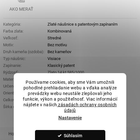
AKO MERAŤ
Kategória
:
Zlaté náušnice s patentovým zapínaním
Farba zlata
:
Kombinovaná
Veľkosť
:
Stredné
Motív
:
Bez motívu
Druh kameňa (ozdoba)
:
Bez kameňov
Typ náušnic
:
Visiace
Zapínanie
:
Klasický patent
Rýdzosť
:
Zlato 14 kt 585/1000
Materiál
:
Zlato
Používame cookies, aby sme Vám umožnili
Určené pre
:
Dámske
pohodlné prehliadanie webu a vďaka analýze
Orientačná hmotnosť
:
2,02 g
prevádzky webu neustále zlepšovali jeho
funkcie, výkon a použiteľnosť. Viac informácií
Celková výška
:
18 mm
nájdete v našich
zásadách ochrany osobních
Šírka ozdobnej časti
:
15 mm x 8 mm
údajů
Nastavenie
Hodnotenie
Podobný tovar
Súhlasím