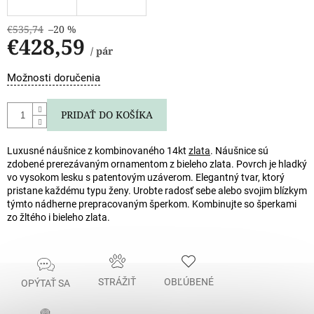
€535,74
–20 %
€428,59
/ pár
Jednotková
Možnosti doručenia
cena:
PRIDAŤ DO KOŠÍKA
Luxusné náušnice z kombinovaného 14kt
zlata
. Náušnice sú
zdobené prerezávaným ornamentom z bieleho zlata. Povrch je hladký
vo vysokom lesku s patentovým uzáverom. Elegantný tvar, ktorý
pristane každému typu ženy. Urobte radosť sebe alebo svojim blízkym
týmto nádherne prepracovaným šperkom. Kombinujte so šperkami
zo žltého i bieleho zlata.
STRÁŽIŤ
OBĽÚBENÉ
OPÝTAŤ SA