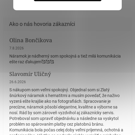
Olina Bončikova
Hodnotenie obchodu je 5 z 5 hviezdičiek.
7.8.2026
Náramok je nádherný som spokojná a tiež milá komunikácia
ešte raz ďakujem🥰🥰🥰
Slavomír Uličný
Hodnotenie obchodu je 5 z 5 hviezdičiek.
26.6.2026
S nákupom som veľmi spokojný. Objednal som si Zlatý
šnúrkový náramok s hematitmi a musím povedať, že naživo
vyzerá ešte krajšie ako na fotografiách. Spracovanie je
precízne, náramok pôsobí elegantne, kvalitne a výborne sa
nosí. Rád by som zároveň vyzdvihol aj zákaznícky servis.
Potreboval som upraviť objednávku a následne sa vyskytol
problém so spárovaním platby cez platobnú bránu.
Komunikácia bola počas celej doby veľmi príjemná, ochotná a