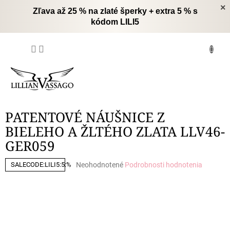
Prejsť
×
Zľava až 25 % na zlaté šperky + extra 5 % s
na
kódom LILI5
obsah
NÁKUPNÝ
KOŠÍK
PATENTOVÉ NÁUŠNICE Z
BIELEHO A ŽLTÉHO ZLATA LLV46-
GER059
Priemerné
Neohodnotené
Podrobnosti hodnotenia
SALECODE:LILI5:5:%
hodnotenie
produktu
je
0,0
z
5