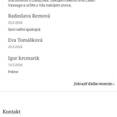
starostlivosť o zákazníka. Ďakujem celému tímu Lillian
Vassago a určite u Vás nakúpim znova.
Radoslava Remová
Hodnotenie obchodu je 5 z 5 hviezdičiek.
23.6.2026
Som veľmi spokojná
Eva Tomášková
Hodnotenie obchodu je 5 z 5 hviezdičiek.
23.5.2026
Igor krcmarik
Hodnotenie obchodu je 5 z 5 hviezdičiek.
14.5.2026
Pekne
Zobraziť ďalšie recenzie
Z
á
p
ä
Kontakt