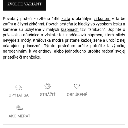
cena:
ZVOĽTE VARIANT
Pôvabný prsteň zo žltého 14kt
zlata
s okrúhlym
zirkónom
v farbe
zafíru
a čírymi zirkónmi. Povrch prsteňa je hladký vo vysokom lesku a
kamene sú uchytené v malých
krapniach
tzv. "zrnkách". Doplňte o
prívesok a náušnice a získate tak nadčasovú súpravu, ktorá nikdy
nevyjde z módy. Kráľovská modrá pristane každej žene a urobí z nej
očarujúcu princeznú. Týmto prsteňom určite potešíte k výročiu,
narodeninám, k Valentínovi alebo jednoducho urobíte radosť svojej
priateľke či manželke.
STRÁŽIŤ
OBĽÚBENÉ
OPÝTAŤ SA
AKO MERAŤ