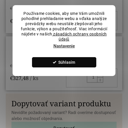
€385,27
Používame cookies, aby sme Vám umožnili
DO KOŠ
pohodlné prehliadanie webu a vďaka analýze
€327,48
/ ks
prevádzky webu neustále zlepšovali jeho
funkcie, výkon a použiteľnosť. Viac informácií
nájdete v našich
zásadách ochrany osobních
údajů
Nastavenie
Veľkosť prsteňov: 56
Súhlasím
€385,27
DO KOŠ
€327,48
/ ks
Dopytovať variant produktu
Nevidíte požadovaný variant? Radi overíme dostupnosť
alebo možnosť objednania.