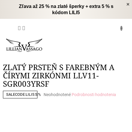
Prejsť
×
Zľava až 25 % na zlaté šperky + extra 5 % s
na
kódom LILI5
obsah
NÁKUPNÝ
KOŠÍK
ZLATÝ PRSTEŇ S FAREBNÝM A
ČÍRYMI ZIRKÓNMI LLV11-
SGR003YRSF
Priemerné
Neohodnotené
Podrobnosti hodnotenia
SALECODE:LILI5:5:%
hodnotenie
produktu
je
0,0
z
5