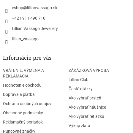
t
i
eshop
@
lillianvassago.sk
e
+421 911 490 710
Lillian Vassago Jewellery
lillian_vassago
Informácie pre vás
VRÁTENIE, VÝMENA A
ZÁKÁZKOVÁ VÝROBA
REKLAMÁCIA
Lillian Club
Hodnotenie obchodu
Časté otázky
Doprava a platba
Ako vybrať prsteň
Ochrana osobných údajov
Ako vybrať náušnice
Obchodné podmienky
Ako vybrať retiazku
Reklamačný poriadok
Výkup zlata
Puncovné značky