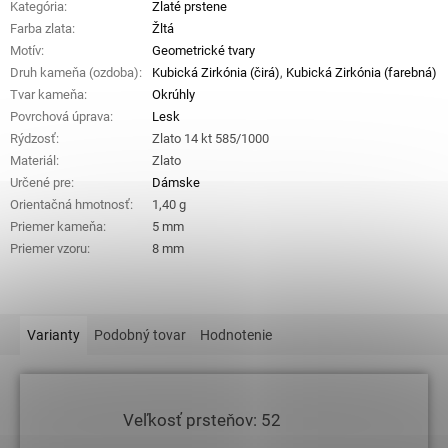
Kategória
:
Zlaté prstene
Farba zlata
:
Žltá
Motív
:
Geometrické tvary
Druh kameňa (ozdoba)
:
Kubická Zirkónia (čirá)
,
Kubická Zirkónia (farebná)
Tvar kameňa
:
Okrúhly
Povrchová úprava
:
Lesk
Rýdzosť
:
Zlato 14 kt 585/1000
Materiál
:
Zlato
Určené pre
:
Dámske
Orientačná hmotnosť
:
1,40 g
Priemer kameňa
:
5 mm
Priemer vzoru
:
8 mm
Varianty
Podobný tovar
Hodnotenie
Veľkosť prsteňov: 52