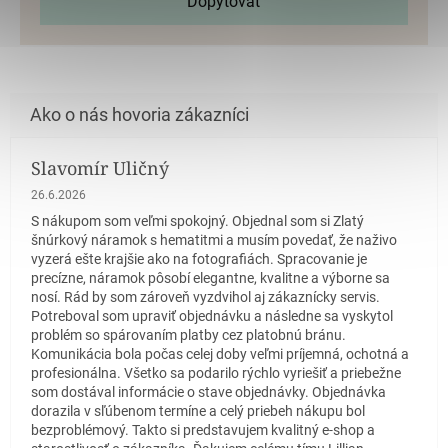
Dopytovať
Slavomír Uličný
Hodnotenie obchodu je 5 z 5 hviezdičiek.
26.6.2026
S nákupom som veľmi spokojný. Objednal som si Zlatý
šnúrkový náramok s hematitmi a musím povedať, že naživo
vyzerá ešte krajšie ako na fotografiách. Spracovanie je
precízne, náramok pôsobí elegantne, kvalitne a výborne sa
nosí. Rád by som zároveň vyzdvihol aj zákaznícky servis.
Potreboval som upraviť objednávku a následne sa vyskytol
problém so spárovaním platby cez platobnú bránu.
Komunikácia bola počas celej doby veľmi príjemná, ochotná a
profesionálna. Všetko sa podarilo rýchlo vyriešiť a priebežne
som dostával informácie o stave objednávky. Objednávka
dorazila v sľúbenom termíne a celý priebeh nákupu bol
bezproblémový. Takto si predstavujem kvalitný e-shop a