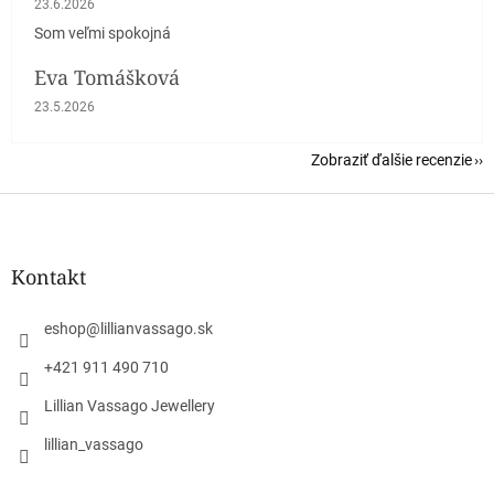
23.6.2026
Som veľmi spokojná
Eva Tomášková
Hodnotenie obchodu je 5 z 5 hviezdičiek.
23.5.2026
Zobraziť ďalšie recenzie
Z
á
p
ä
Kontakt
t
i
eshop
@
lillianvassago.sk
e
+421 911 490 710
Lillian Vassago Jewellery
lillian_vassago