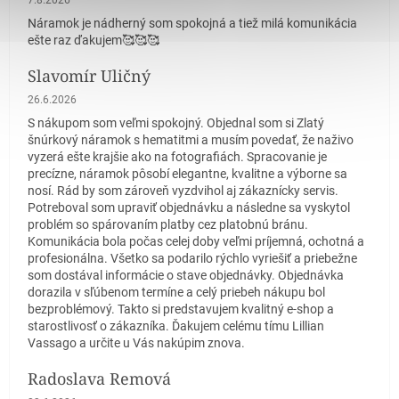
7.8.2026
Náramok je nádherný som spokojná a tiež milá komunikácia
ešte raz ďakujem🥰🥰🥰
Slavomír Uličný
Hodnotenie obchodu je 5 z 5 hviezdičiek.
26.6.2026
S nákupom som veľmi spokojný. Objednal som si Zlatý
šnúrkový náramok s hematitmi a musím povedať, že naživo
vyzerá ešte krajšie ako na fotografiách. Spracovanie je
precízne, náramok pôsobí elegantne, kvalitne a výborne sa
nosí. Rád by som zároveň vyzdvihol aj zákaznícky servis.
Potreboval som upraviť objednávku a následne sa vyskytol
problém so spárovaním platby cez platobnú bránu.
Komunikácia bola počas celej doby veľmi príjemná, ochotná a
profesionálna. Všetko sa podarilo rýchlo vyriešiť a priebežne
som dostával informácie o stave objednávky. Objednávka
dorazila v sľúbenom termíne a celý priebeh nákupu bol
bezproblémový. Takto si predstavujem kvalitný e-shop a
starostlivosť o zákazníka. Ďakujem celému tímu Lillian
Vassago a určite u Vás nakúpim znova.
Radoslava Remová
Hodnotenie obchodu je 5 z 5 hviezdičiek.