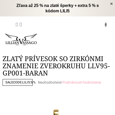
Prejsť
×
Zľava až 25 % na zlaté šperky + extra 5 % s
na
kódom LILI5
obsah
NÁKUPNÝ
KOŠÍK
ZLATÝ PRÍVESOK SO ZIRKÓNMI
ZNAMENIE ZVEROKRUHU LLV95-
GP001-BARAN
Priemerné
Neohodnotené
Podrobnosti hodnotenia
SALECODE:LILI5:5:%
hodnotenie
produktu
je
0,0
z
5