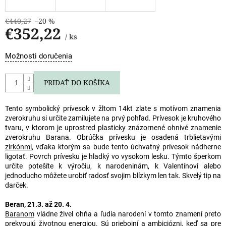
€440,27
–20 %
€352,22
/ ks
Jednotková
Možnosti doručenia
cena:
PRIDAŤ DO KOŠÍKA
Tento symbolický prívesok v žltom 14kt zlate s motívom znamenia
zverokruhu si určite zamilujete na prvý pohľad. Prívesok je kruhového
tvaru, v ktorom je uprostred plasticky znázornené ohnivé znamenie
zverokruhu Barana. Obrúčka prívesku je osadená trblietavými
zirkónmi
, vďaka ktorým sa bude tento úchvatný prívesok nádherne
ligotať. Povrch prívesku je hladký vo vysokom lesku. Týmto šperkom
určite potešíte k výročiu, k narodeninám, k Valentínovi alebo
jednoducho môžete urobiť radosť svojim blízkym len tak. Skvelý tip na
darček.
Beran, 21.3. až 20. 4.
Baranom
vládne živel ohňa a ľudia narodení v tomto znamení preto
prekypujú životnou energiou. Sú priebojní a ambiciózni, keď sa pre