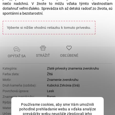
niečo nadchnú. V živote to môžu vďaka týmto vlastnostiam
dotiahnuť veľmi ďaleko. Sprevádza ich až detská radosť zo života, sú
spontánni a bezstarostní.
Vyberte si nižšie vhodnú retiazku k tomuto prívesku.
STRÁŽIŤ
OBĽÚBENÉ
OPÝTAŤ SA
Kategória
:
Zlaté prívesky znamenia zverokruhu
Farba zlata
:
Žltá
Motív
:
Znamenie zverokruhu
Druh kameňa (ozdoba)
:
Kubická Zirkónia (čirá)
Povrchová úprava
:
Lesk
Znamenie zverokruhu
:
Baran
Rýdzosť
:
14 kt 585/1000
Používame cookies, aby sme Vám umožnili
Materiál
:
Zlato
pohodlné prehliadanie webu a vďaka analýze
prevádzky webu neustále zlepšovali jeho
Určené pre
:
Dámske
,
Dievčenské