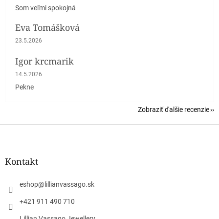
Som veľmi spokojná
Eva Tomášková
Hodnotenie obchodu je 5 z 5 hviezdičiek.
23.5.2026
Igor krcmarik
Hodnotenie obchodu je 5 z 5 hviezdičiek.
14.5.2026
Pekne
Zobraziť ďalšie recenzie
Z
á
p
ä
Kontakt
t
i
eshop
@
lillianvassago.sk
e
+421 911 490 710
Lillian Vassago Jewellery