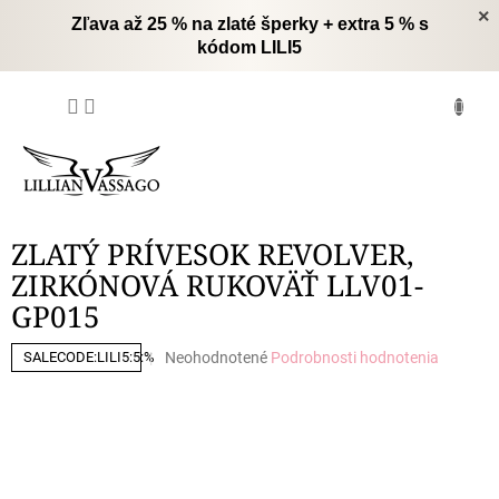
Prejsť
×
Zľava až 25 % na zlaté šperky + extra 5 % s
na
kódom LILI5
obsah
NÁKUPNÝ
KOŠÍK
ZLATÝ PRÍVESOK REVOLVER,
ZIRKÓNOVÁ RUKOVÄŤ LLV01-
GP015
Priemerné
Neohodnotené
Podrobnosti hodnotenia
SALECODE:LILI5:5:%
hodnotenie
produktu
je
0,0
z
5