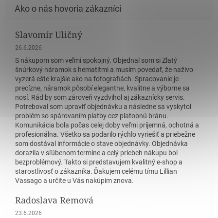
Slavomír Uličný
Hodnotenie obchodu je 5 z 5 hviezdičiek.
26.6.2026
S nákupom som veľmi spokojný. Objednal som si Zlatý
šnúrkový náramok s hematitmi a musím povedať, že naživo
vyzerá ešte krajšie ako na fotografiách. Spracovanie je
precízne, náramok pôsobí elegantne, kvalitne a výborne sa
nosí. Rád by som zároveň vyzdvihol aj zákaznícky servis.
Potreboval som upraviť objednávku a následne sa vyskytol
problém so spárovaním platby cez platobnú bránu.
Komunikácia bola počas celej doby veľmi príjemná, ochotná a
profesionálna. Všetko sa podarilo rýchlo vyriešiť a priebežne
som dostával informácie o stave objednávky. Objednávka
dorazila v sľúbenom termíne a celý priebeh nákupu bol
bezproblémový. Takto si predstavujem kvalitný e-shop a
starostlivosť o zákazníka. Ďakujem celému tímu Lillian
Vassago a určite u Vás nakúpim znova.
Radoslava Remová
Hodnotenie obchodu je 5 z 5 hviezdičiek.
23.6.2026