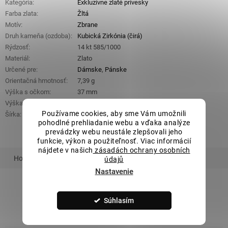
Kategória
:
Exkluzívne zlaté prívesky
Farba zlata
:
Žltá
Motív
:
Zbrane
Druh kameňa (ozdoba)
:
Kubická Zirkónia (čirá)
Rýdzosť
:
14 kt 585/1000
Materiál
:
Zlato
Určené pre
:
Dámske
,
Pánske
Orientačná hmotnosť
:
7,39 g
Výška s očkom
:
37 mm
Výška bez očka
:
32 mm
Používame cookies, aby sme Vám umožnili
Šírka
:
33 mm
pohodlné prehliadanie webu a vďaka analýze
prevádzky webu neustále zlepšovali jeho
funkcie, výkon a použiteľnosť. Viac informácií
nájdete v našich
zásadách ochrany osobních
Hodnotenie
Podobný tovar
Súvisiaci tovar
údajů
Nastavenie
ZOBRAZIŤ VŠETKY PODOBNÉ PRODUKTY
Súhlasím