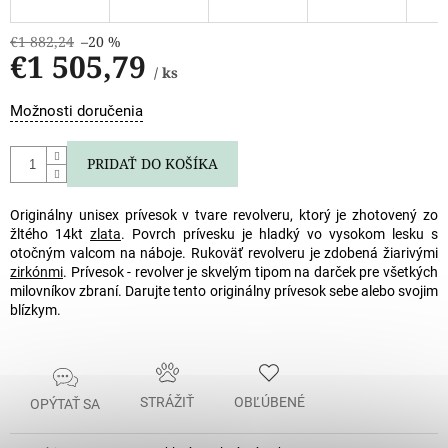
€1 882,24
–20 %
€1 505,79
/ ks
Jednotková
Možnosti doručenia
cena:
PRIDAŤ DO KOŠÍKA
Originálny unisex prívesok v tvare revolveru, ktorý je zhotovený zo
žltého 14kt
zlata
. Povrch prívesku je hladký vo vysokom lesku s
otočným valcom na náboje. Rukoväť revolveru je zdobená žiarivými
zirkónmi
. Prívesok - revolver je skvelým tipom na darček pre všetkých
milovníkov zbraní. Darujte tento originálny prívesok sebe alebo svojim
blízkym.
STRÁŽIŤ
OBĽÚBENÉ
OPÝTAŤ SA