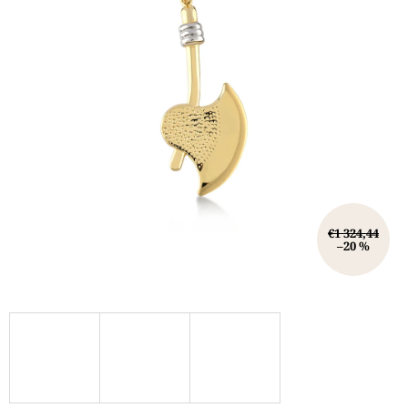
€1 324,44
–20 %