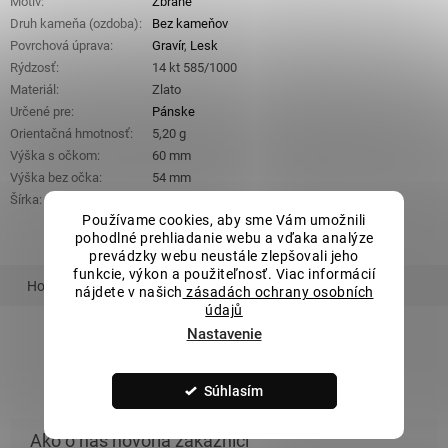
Motív
:
Zbrane
Druh kameňa (ozdoba)
:
Bez kameňov
Povrchová úprava
:
Gravír
,
Lesk
Rýdzosť
:
14 kt 585/1000
Materiál
:
Zlato
Určené pre
:
Pánske
Orientačná hmotnosť
:
5,20 g
Výška s očkom
:
60 mm
Výška bez očka
:
54 mm
Šírka
:
20 mm
Používame cookies, aby sme Vám umožnili
pohodlné prehliadanie webu a vďaka analýze
prevádzky webu neustále zlepšovali jeho
funkcie, výkon a použiteľnosť. Viac informácií
Hodnotenie
Podobný tovar
Súvisiaci tovar
nájdete v našich
zásadách ochrany osobních
údajů
Nastavenie
ZOBRAZIŤ VŠETKY PODOBNÉ PRODUKTY
Súhlasím