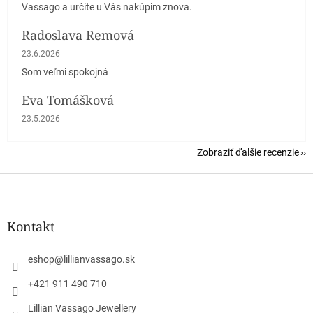
Vassago a určite u Vás nakúpim znova.
Radoslava Remová
Hodnotenie obchodu je 5 z 5 hviezdičiek.
23.6.2026
Som veľmi spokojná
Eva Tomášková
Hodnotenie obchodu je 5 z 5 hviezdičiek.
23.5.2026
Zobraziť ďalšie recenzie
Z
á
p
ä
Kontakt
t
i
eshop
@
lillianvassago.sk
e
+421 911 490 710
Lillian Vassago Jewellery