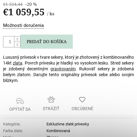
€1 324,44
–20 %
€1 059,55
/ ks
Jednotková
Možnosti doručenia
cena:
PRIDAŤ DO KOŠÍKA
Luxusný prívesok v tvare sekery, ktorý je zhotovený z kombinovaného
14kt
zlata
. Povrch prívesku je hladký vo vysokom lesku. Stred sekery
je zdobený decentným
gravírovaním
. Rukoväť sekery je zdobená
bielym zlatom. Darujte tento originálny prívesok sebe alebo svojim
blízkym.
STRÁŽIŤ
OBĽÚBENÉ
OPÝTAŤ SA
Kategória
:
Exkluzívne zlaté prívesky
Farba zlata
:
Kombinovaná