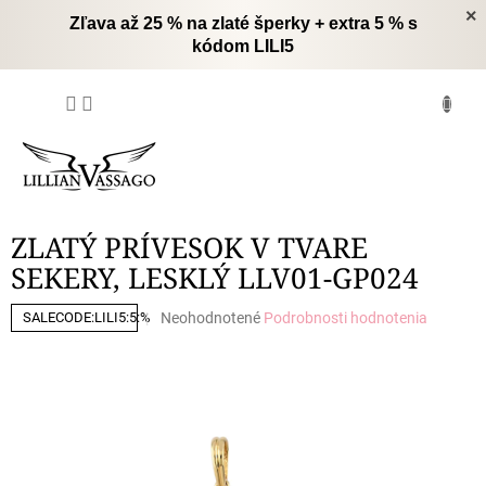
Prejsť
×
Zľava až 25 % na zlaté šperky + extra 5 % s
na
kódom LILI5
obsah
NÁKUPNÝ
KOŠÍK
ZLATÝ PRÍVESOK V TVARE
SEKERY, LESKLÝ LLV01-GP024
Priemerné
Neohodnotené
Podrobnosti hodnotenia
SALECODE:LILI5:5:%
hodnotenie
produktu
je
0,0
z
5
hviezdičiek.