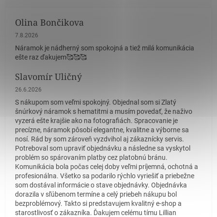
Olina Bončikova
Hodnotenie obchodu je 5 z 5 hviezdičiek.
7.8.2026
Náramok je nádherný som spokojná a tiež milá komunikácia
ešte raz ďakujem🥰🥰🥰
Slavomír Uličný
Hodnotenie obchodu je 5 z 5 hviezdičiek.
26.6.2026
S nákupom som veľmi spokojný. Objednal som si Zlatý
šnúrkový náramok s hematitmi a musím povedať, že naživo
vyzerá ešte krajšie ako na fotografiách. Spracovanie je
precízne, náramok pôsobí elegantne, kvalitne a výborne sa
nosí. Rád by som zároveň vyzdvihol aj zákaznícky servis.
Potreboval som upraviť objednávku a následne sa vyskytol
problém so spárovaním platby cez platobnú bránu.
Komunikácia bola počas celej doby veľmi príjemná, ochotná a
profesionálna. Všetko sa podarilo rýchlo vyriešiť a priebežne
som dostával informácie o stave objednávky. Objednávka
dorazila v sľúbenom termíne a celý priebeh nákupu bol
bezproblémový. Takto si predstavujem kvalitný e-shop a
starostlivosť o zákazníka. Ďakujem celému tímu Lillian