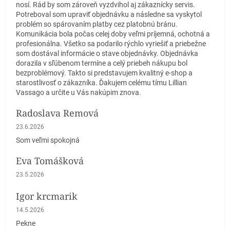
nosí. Rád by som zároveň vyzdvihol aj zákaznícky servis.
Potreboval som upraviť objednávku a následne sa vyskytol
problém so spárovaním platby cez platobnú bránu.
Komunikácia bola počas celej doby veľmi príjemná, ochotná a
profesionálna. Všetko sa podarilo rýchlo vyriešiť a priebežne
som dostával informácie o stave objednávky. Objednávka
dorazila v sľúbenom termíne a celý priebeh nákupu bol
bezproblémový. Takto si predstavujem kvalitný e-shop a
starostlivosť o zákazníka. Ďakujem celému tímu Lillian
Vassago a určite u Vás nakúpim znova.
Radoslava Remová
Hodnotenie obchodu je 5 z 5 hviezdičiek.
23.6.2026
Som veľmi spokojná
Eva Tomášková
Hodnotenie obchodu je 5 z 5 hviezdičiek.
23.5.2026
Igor krcmarik
Hodnotenie obchodu je 5 z 5 hviezdičiek.
14.5.2026
Pekne