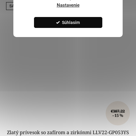
Nastavenie
SALECODE:LILI5:5:%
Súhlasím
€387,22
–15 %
Zlatý prívesok so zafírom a zirkónmi LLV22-GP053YS