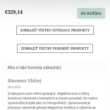
€329,14
DO KOŠÍKA
ZOBRAZIŤ VŠETKY SÚVISIACE PRODUKTY
ZOBRAZIŤ VŠETKY PODOBNÉ PRODUKTY
Slavomír Uličný
Hodnotenie obchodu je 5 z 5 hviezdičiek.
26.6.2026
S nákupom som veľmi spokojný. Objednal som si Zlatý
šnúrkový náramok s hematitmi a musím povedať, že naživo
vyzerá ešte krajšie ako na fotografiách. Spracovanie je
precízne, náramok pôsobí elegantne, kvalitne a výborne sa