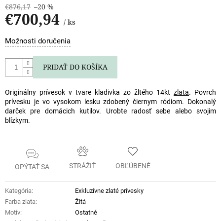
€876,17
–20 %
€700,94
/ ks
Jednotková
Možnosti doručenia
cena:
PRIDAŤ DO KOŠÍKA
Originálny prívesok v tvare kladivka zo žltého 14kt
zlata
. Povrch
prívesku je vo vysokom lesku zdobený čiernym ródiom. Dokonalý
darček pre domácich kutilov. Urobte radosť sebe alebo svojim
blízkym.
STRÁŽIŤ
OBĽÚBENÉ
OPÝTAŤ SA
Kategória
:
Exkluzívne zlaté prívesky
Farba zlata
:
Žltá
Motív
:
Ostatné