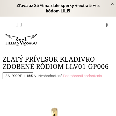
Prejsť
×
Zľava až 25 % na zlaté šperky + extra 5 % s
na
kódom LILI5
obsah
NÁKUPNÝ
KOŠÍK
ZLATÝ PRÍVESOK KLADIVKO
ZDOBENÉ RÓDIOM LLV01-GP006
Priemerné
Neohodnotené
Podrobnosti hodnotenia
SALECODE:LILI5:5:%
hodnotenie
produktu
je
0,0
z
5
hviezdičiek.