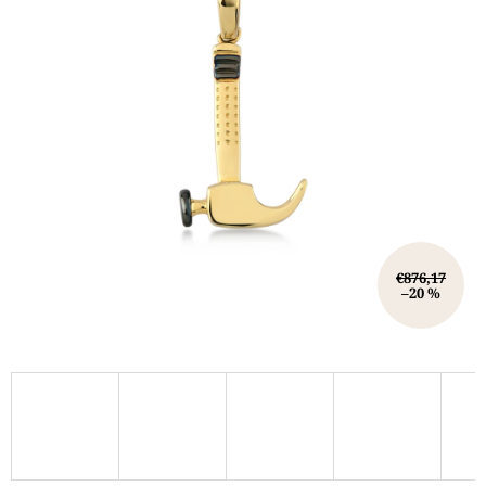
€876,17
–20 %