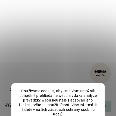
€825,23
–20 %
Zlatý prívesok kotva s čiernou keramikou LLV36-
Používame cookies, aby sme Vám umožnili
GP008
pohodlné prehliadanie webu a vďaka analýze
prevádzky webu neustále zlepšovali jeho
€660,18
funkcie, výkon a použiteľnosť. Viac informácií
DO KOŠÍKA
nájdete v našich
zásadách ochrany osobních
údajů