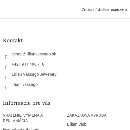
Zobraziť ďalšie recenzie
Z
á
p
ä
Kontakt
t
i
eshop
@
lillianvassago.sk
e
+421 911 490 710
Lillian Vassago Jewellery
lillian_vassago
Informácie pre vás
VRÁTENIE, VÝMENA A
ZÁKÁZKOVÁ VÝROBA
REKLAMÁCIA
Lillian Club
Hodnotenie obchodu