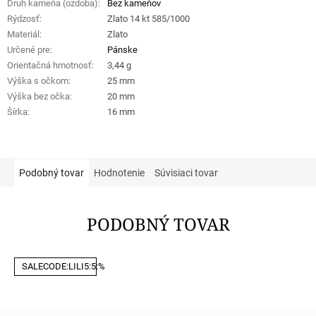
Druh kameňa (ozdoba)
:
Bez kameňov
Rýdzosť
:
Zlato 14 kt 585/1000
Materiál
:
Zlato
Určené pre
:
Pánske
Orientačná hmotnosť
:
3,44 g
Výška s očkom
:
25 mm
Výška bez očka
:
20 mm
Šírka
:
16 mm
Podobný tovar
Hodnotenie
Súvisiaci tovar
PODOBNÝ TOVAR
SALECODE:LILI5:5:%