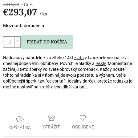
€344,79
–15 %
€293,07
/ ks
Jednotková
Možnosti doručenia
cena:
PRIDAŤ DO KOŠÍKA
Nadčasový náhrdelník zo žltého 14kt
zlata
v tvare nekonečna je v
dnešnej dobe veľmi obľúbený. Povrch je hladký a
lesklý
. Momentálne
zažívajú tieto šperky vo svete obrovský comeback. Každý nositeľ
tohto náhrdelníka si v ňom nájde svoju podstatu a význam. Stále
obľúbenejší šperk, tzv. "celebrita" . Ideálny darček, pretože retiazku je
možné nastaviť na kratší alebo dlhší variant.
STRÁŽIŤ
OBĽÚBENÉ
OPÝTAŤ SA