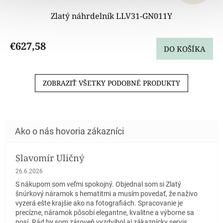
Zlatý náhrdelník LLV31-GN011Y
€627,58
DO KOŠÍKA
ZOBRAZIŤ VŠETKY PODOBNÉ PRODUKTY
Slavomír Uličný
Hodnotenie obchodu je 5 z 5 hviezdičiek.
26.6.2026
S nákupom som veľmi spokojný. Objednal som si Zlatý
šnúrkový náramok s hematitmi a musím povedať, že naživo
vyzerá ešte krajšie ako na fotografiách. Spracovanie je
precízne, náramok pôsobí elegantne, kvalitne a výborne sa
nosí. Rád by som zároveň vyzdvihol aj zákaznícky servis.