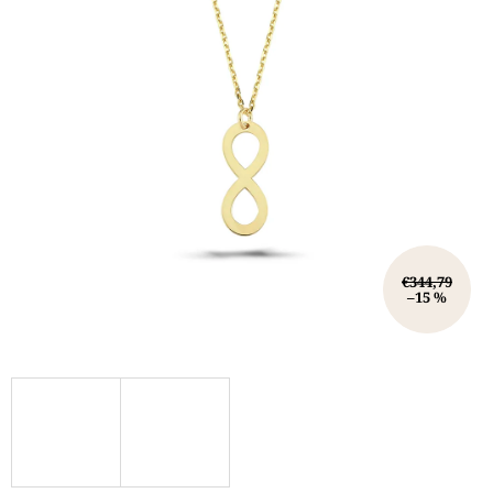
€344,79
–15 %