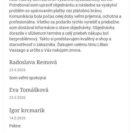
Potreboval som upraviť objednávku a následne sa vyskytol
problém so spárovaním platby cez platobnú bránu.
Komunikácia bola počas celej doby veľmi príjemná, ochotná a
profesionálna. Všetko sa podarilo rýchlo vyriešiť a priebežne
som dostával informácie o stave objednávky. Objednávka
dorazila v sľúbenom termíne a celý priebeh nákupu bol
bezproblémový. Takto si predstavujem kvalitný e-shop a
starostlivosť o zákazníka. Ďakujem celému tímu Lillian
Vassago a určite u Vás nakúpim znova.
Radoslava Remová
Hodnotenie obchodu je 5 z 5 hviezdičiek.
23.6.2026
Som veľmi spokojná
Eva Tomášková
Hodnotenie obchodu je 5 z 5 hviezdičiek.
23.5.2026
Igor krcmarik
Hodnotenie obchodu je 5 z 5 hviezdičiek.
14.5.2026
Pekne