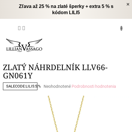
Prejsť
×
Zľava až 25 % na zlaté šperky + extra 5 % s
na
kódom LILI5
obsah
NÁKUPNÝ
KOŠÍK
ZLATÝ NÁHRDELNÍK LLV66-
GN061Y
Priemerné
Neohodnotené
Podrobnosti hodnotenia
SALECODE:LILI5:5:%
hodnotenie
produktu
je
0,0
z
5
hviezdičiek.