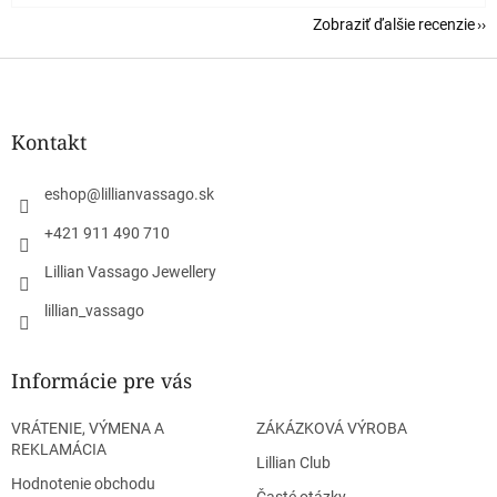
Zobraziť ďalšie recenzie
Z
á
p
ä
Kontakt
t
i
eshop
@
lillianvassago.sk
e
+421 911 490 710
Lillian Vassago Jewellery
lillian_vassago
Informácie pre vás
VRÁTENIE, VÝMENA A
ZÁKÁZKOVÁ VÝROBA
REKLAMÁCIA
Lillian Club
Hodnotenie obchodu