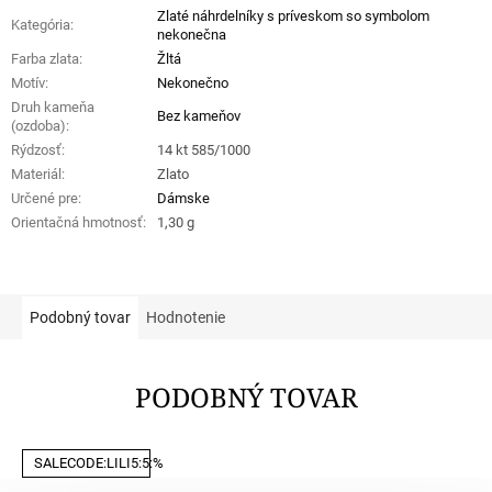
Zlaté náhrdelníky s príveskom so symbolom
Kategória
:
nekonečna
Farba zlata
:
Žltá
Motív
:
Nekonečno
Druh kameňa
Bez kameňov
(ozdoba)
:
Rýdzosť
:
14 kt 585/1000
Materiál
:
Zlato
Určené pre
:
Dámske
Orientačná hmotnosť
:
1,30 g
Podobný tovar
Hodnotenie
PODOBNÝ TOVAR
SALECODE:LILI5:5:%