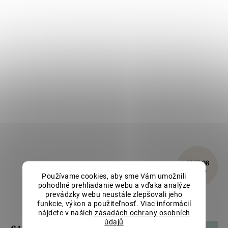
€567,98
–20 %
Používame cookies, aby sme Vám umožnili
pohodlné prehliadanie webu a vďaka analýze
prevádzky webu neustále zlepšovali jeho
Zlatý náhrdelník s achátmi LLV22-GN013
funkcie, výkon a použiteľnosť. Viac informácií
nájdete v našich
zásadách ochrany osobních
údajů