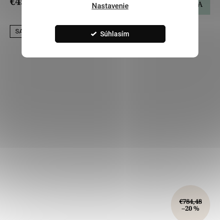
€454,38
DO KOŠÍKA
Nastavenie
SALECODE:LILI5:5:%
Súhlasím
€784,48
–20 %